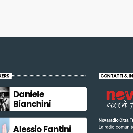
KERS
CONTATTI & I
Daniele
Bianchini
Novaradio Città F
Alessio Fantini
La radio comunitar