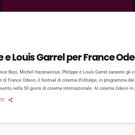
e e Louis Garrel per France Od
ice Bejo, Michel Hazanavicus, Philippe e Louis Garrel saranno gli os
 di France Odeon, il festival di cinema d'oltralpe, in programma dal
serito nella 50 giorni di cinema internazionale. Al cinema Odeon in
nteprime nazionali e un'anteprima assoluta: "La vie très privée de Mo
scritto a Firenze insieme a Baya […]