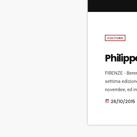
CULTURA
Philipp
FIRENZE - Beren
settima edizione
novembre, ed in
film di cui 11 a
26/10/2015
today
Michel Leclerc, 