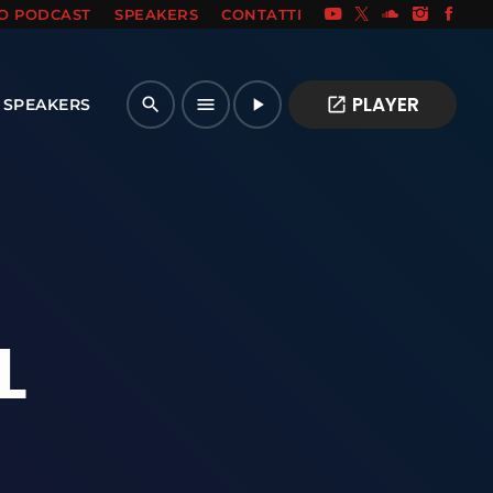
IO PODCAST
SPEAKERS
CONTATTI
PLAYER
open_in_new
search
menu
play_arrow
SPEAKERS
L