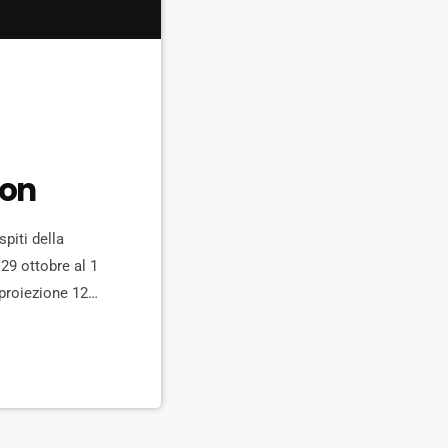
eon
piti della
 29 ottobre al 1
 proiezione 12
nsieur Sim", di