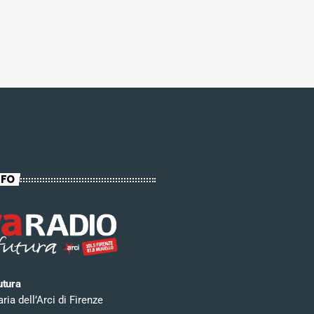
NFO
utura
ia dell’Arci di Firenze