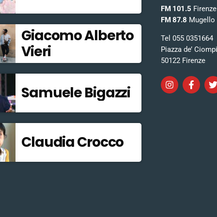
FM 101.5
Firenze
FM 87.8
Mugello
Giacomo Alberto
Tel 055 0351664
Vieri
Piazza de’ Ciomp
50122 Firenze
Samuele Bigazzi
Claudia Crocco