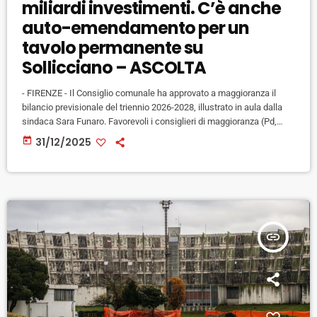
miliardi investimenti. C’è anche
auto-emendamento per un
tavolo permanente su
Sollicciano – ASCOLTA
- FIRENZE - Il Consiglio comunale ha approvato a maggioranza il
bilancio previsionale del triennio 2026-2028, illustrato in aula dalla
sindaca Sara Funaro. Favorevoli i consiglieri di maggioranza (Pd,
Avs-Ecolò), contrari i consiglieri della minoranza, dal centrodestra a
today
31/12/2025
Spc, da Fd a Iv. "Noi andiamo a proporre l'approvazione di un bilancio
di previsione per il triennio 2026-2028 che punta su una serie di
questioni strategiche come il welfare, la scuola, […]
insert_link