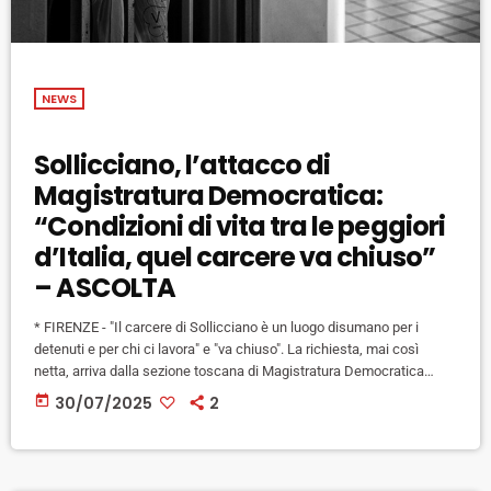
NEWS
Sollicciano, l’attacco di
Magistratura Democratica:
“Condizioni di vita tra le peggiori
d’Italia, quel carcere va chiuso”
– ASCOLTA
* FIRENZE - "Il carcere di Sollicciano è un luogo disumano per i
detenuti e per chi ci lavora" e "va chiuso". La richiesta, mai così
netta, arriva dalla sezione toscana di Magistratura Democratica
spiegando che, a quattro mesi di distanza dalla prima denuncia fatta
today
30/07/2025
2
assieme all'associazione Antigone delle condizioni di estremo
degrado del carcere, la "situazione è immutata". Di pochi giorni fa
l'ultima segnalazione del garante dei detenuti di […]