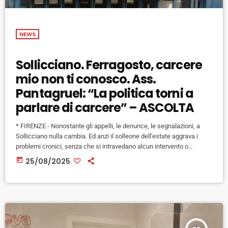
NEWS
Sollicciano. Ferragosto, carcere
mio non ti conosco. Ass.
Pantagruel: “La politica torni a
parlare di carcere” – ASCOLTA
* FIRENZE - Nonostante gli appelli, le denunce, le segnalazioni, a
Sollicciano nulla cambia. Ed anzi il solleone dell'estate aggrava i
problemi cronici, senza che si intravedano alcun intervento o
miglioramento. Lo segnala l'associazione Pantagruel, con il
today
25/08/2025
vicepresidente Stefano Cecconi, che nei giorni scorsi ha ripreso le
settimanali visite in carcere ai detenuti: "Quando sono entrato in
carcere ho trovato aria ferma: ciò che era successo, cioè ciò che
non era […]