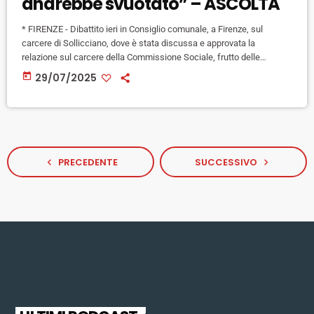
andrebbe svuotato” – ASCOLTA
* FIRENZE - Dibattito ieri in Consiglio comunale, a Firenze, sul
carcere di Sollicciano, dove è stata discussa e approvata la
relazione sul carcere della Commissione Sociale, frutto delle
audizioni e dei sopralluoghi nei mesi scorsi. Tra le indicazioni
today
29/07/2025
contenute nella relazione, come anticipato ieri dal presidente della
Commissione Edoardo Amato a Novaradio, la creazione di "un
sistema di governance articolato, con un tavolo permanente con
tutte le istituzioni che […]
PRECEDENTE
SUCCESSIVO
navigate_before
navigate_next