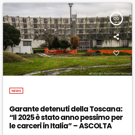
insert_link
NEWS
Garante detenuti della Toscana:
“Il 2025 è stato anno pessimo per
le carceri in Italia” – ASCOLTA