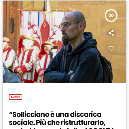
insert_link
NEWS
“Sollicciano è una discarica
sociale. Più che ristrutturarlo,