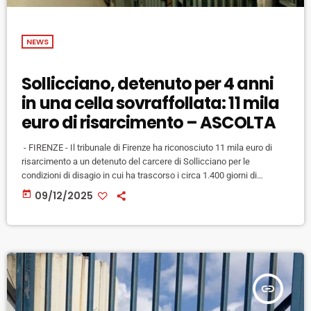
NEWS
Sollicciano, detenuto per 4 anni
in una cella sovraffollata: 11 mila
euro di risarcimento – ASCOLTA
- FIRENZE - Il tribunale di Firenze ha riconosciuto 11 mila euro di
risarcimento a un detenuto del carcere di Sollicciano per le
condizioni di disagio in cui ha trascorso i circa 1.400 giorni di
detenzione scontati dal 2010 al 2014. Il detenuto infatti si è trovato
today
09/12/2025
in celle con tre, quattro e a volte sei persone contemporaneamente,
e con uno spazio inferiore a 3 metri quadrati. Uno "spazio minimo […]
insert_link