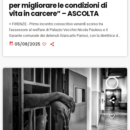
per migliorare le condizioni di
vita in carcere” – ASCOLTA
+ FIRENZE - Primo incontro conoscitivo venerdì scorso tra
l'assessore al welfare di Palazzo Vecchio Nicola Paulesu e il
Garante comunale dei detenuti Giancarlo Parissi, con la direttrice di
Sollicciano Valeria Vitrani. "Un momento importante" ha commentato
today
05/08/2025
Paulesu, Vitrani "ha dimostrato grande disponibilità al confronto.
Abbiamo espresso la volontà dell'amministrazione - aggiunge - di
aprire un'interlocuzione costante e strutturata con la direzione
dell'istituto penitenziario, tant'è che abbiamo già fissato a […]
insert_link