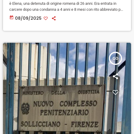
è Elena, una detenuta di origine romena di 26 anni. Era entrata in
carcere dopo una condanna a 4 anni e 8 mesi con rito abbreviato per
una rapina in centro a Firenze in cui era rimasto invalido un 91enne.
today
08/09/2025
Si tratta della 3/a morte per suicidio a Sollicciano da inizio anno, la
prima nella sezione […]
insert_link