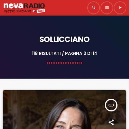
search
menu
play_arrow
SOLLICCIANO
118 RISULTATI / PAGINA 3 DI 14
insert_link