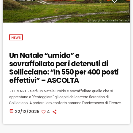
NEWS
Un Natale “umido” e
sovraffollato per i detenuti di
Sollicciano: “In 550 per 400 posti
effettivi” – ASCOLTA
- FIRENZE - Sarà un Natale umido e sovraffollato quello che si
apprestano a "festeggiare" gli ospiti del carcere fiorentino di
Sollicciano. A portare loro conforto saranno l'arcivescovo di Firenze,
Monsignor Gambelli, in passato cappellano del carcere, che proprio
today
22/12/2025
4
nel giorno di Natale celebrerà messa all'interno della casa
circondariale, e la Comunità di S. Egidio che con l'associazione
Pantagruel organizzano il 29 dicembre un pranzo natalizio per i
detenuti. Per […]