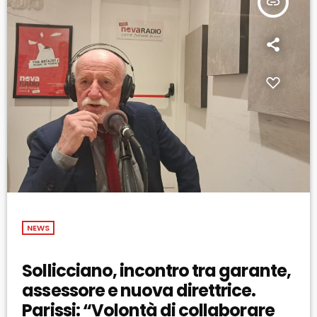
insert_link
NEWS
Sollicciano, incontro tra garante,
assessore e nuova direttrice.
Parissi: “Volontà di collaborare