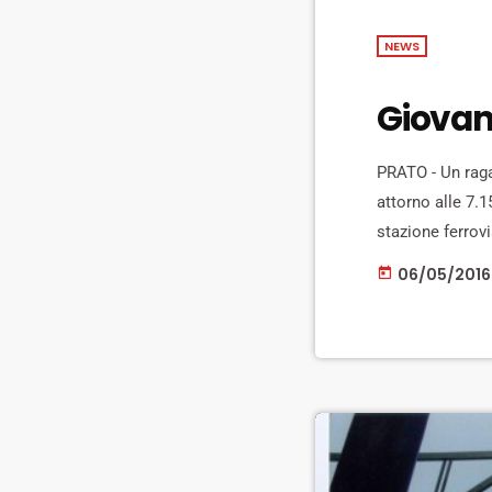
NEWS
Giovan
PRATO - Un raga
attorno alle 7.1
stazione ferrov
è accasciato ed
06/05/2016
today
non hanno potuto