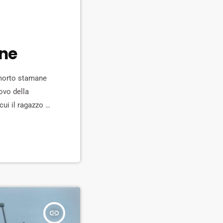
one
 morto stamane
uovo della
ui il ragazzo si
 che purtroppo
insert_link