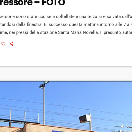
gressore – FOTO
ersone sono state uccise a coltellate e una terza si è salvata dall
tandosi dalla finestra. E' successo questa mattina intorno alle 7 a F
iume, nei pressi della stazione Santa Maria Novella. Il presunto auto
o alla fuga dopo l'aggressione, ma sarebbe stato già identificato: si
 vittime sono una donna […]