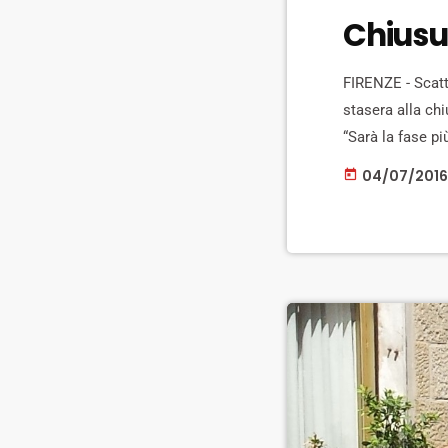
Chiusu
FIRENZE - Scatta
stasera alla chi
“Sarà la fase pi
sanno bene gli a
04/07/2016
today
avverte Americo