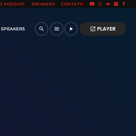
IO PODCAST
SPEAKERS
CONTATTI
PLAYER
open_in_new
search
menu
play_arrow
SPEAKERS