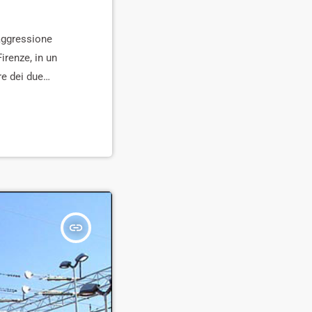
'aggressione
irenze, in un
re dei due
 tratterebbe di
insert_link