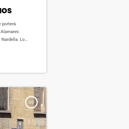
aos
e porterà
a Alamanni.
o Nardella. Lo
i cantieri –
insert_link