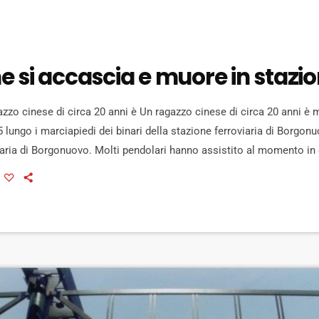
e si accascia e muore in stazi
zzo cinese di circa 20 anni è Un ragazzo cinese di circa 20 anni è
5 lungo i marciapiedi dei binari della stazione ferroviaria di Borgon
iaria di Borgonuovo. Molti pendolari hanno assistito al momento in c
 hanno chiamato la polizia ferroviaria assieme ai soccorsi del 118,
 far nulla: all'arrivo […]