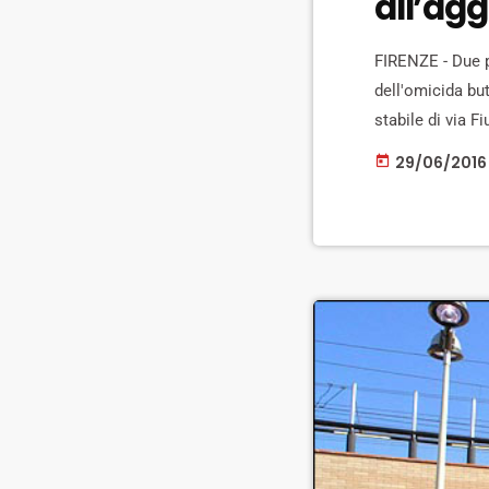
all’ag
FIRENZE - Due p
dell'omicida but
stabile di via F
omicidi si è dat
29/06/2016
today
un italiano. Le