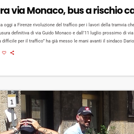
ra via Monaco, bus a rischio c
 oggi a Firenze rivoluzione del traffico per i lavori della tramvia ch
usura definitiva di via Guido Monaco e dall'11 luglio prossimo di vi
ù difficile per il traffico” ha già messo le mani avanti il sindaco Dari
utisti Ataf, che denunciano 100 corse saltate ai giorno. “Con i nuov
 Leoni, […]