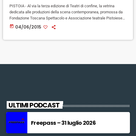
PISTOIA - Al via la terza edizione di Teatri di confine, la vetrina
dedicata alle produzioni della scena contemporanea, promossa da
Fondazione Toscana Spettacolo e Associazione teatrale Pistoiese
con il sostegno della Regione Toscana. Dal 9 giugno al 3 luglio sei
today
04/06/2015
titoli in programma in tre spazi della città: Villa di Scornio, sede della
Scuola Comunale di Musica e Danza Mabellini gestita dall'ATP, Il
Funaro Centro Culturale e la Palestra […]
ULTIMI PODCAST
Freepass – 31 luglio 2026