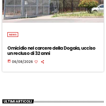
NEWS
Omicidio nel carcere della Dogaia, ucciso
un recluso di 32 anni
today
06/08/2026
ULTIMI ARTICOLI