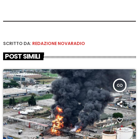
SCRITTO DA:
REDAZIONE NOVARADIO
POST SIMILI
insert_link