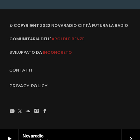
© COPYRIGHT 2022 NOVARADIO CITTÀ FUTURA LA RADIO
COMUNITARIA DELL'
ARCI DI FIRENZE
SVILUPPATO DA
INCONCRETO
CONTATTI
PRIVACY POLICY
Novaradio
play_arrow
keyboard_arrow_right