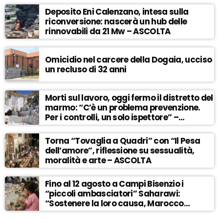
Deposito Eni Calenzano, intesa sulla
riconversione: nascerà un hub delle
rinnovabili da 21 Mw – ASCOLTA
Omicidio nel carcere della Dogaia, ucciso
un recluso di 32 anni
Morti sul lavoro, oggi fermo il distretto del
marmo: “C’è un problema prevenzione.
Per i controlli, un solo ispettore” –
ASCOLTA
Torna “Tovaglia a Quadri” con “Il Pesa
dell’amore”, riflessione su sessualità,
moralità e arte – ASCOLTA
Fino al 12 agosto a Campi Bisenzio i
“piccoli ambasciatori” Saharawi:
“Sostenere la loro causa, Marocco
sempre più invadente” – ASCOLTA