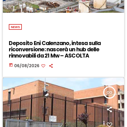
NEWS
Deposito Eni Calenzano, intesa sulla
riconversione: nascerà un hub delle
rinnovabili da 21 Mw – ASCOLTA
today
06/08/2026
insert_link