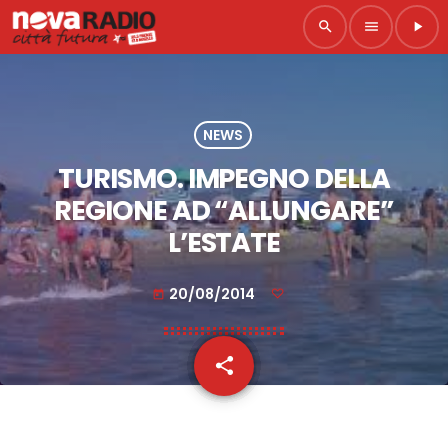
search
menu
play_arrow
NEWS
TURISMO. IMPEGNO DELLA
REGIONE AD “ALLUNGARE”
L’ESTATE
20/08/2014
today
share
email