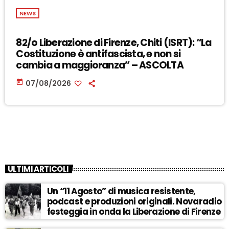
NEWS
82/o Liberazione di Firenze, Chiti (ISRT): “La
Costituzione è antifascista, e non si
cambia a maggioranza” – ASCOLTA
today
07/08/2026
ULTIMI ARTICOLI
Un “11 Agosto” di musica resistente,
podcast e produzioni originali. Novaradio
festeggia in onda la Liberazione di Firenze