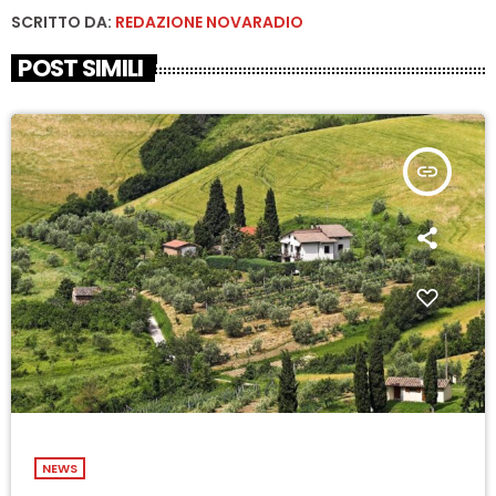
SCRITTO DA:
REDAZIONE NOVARADIO
POST SIMILI
insert_link
NEWS