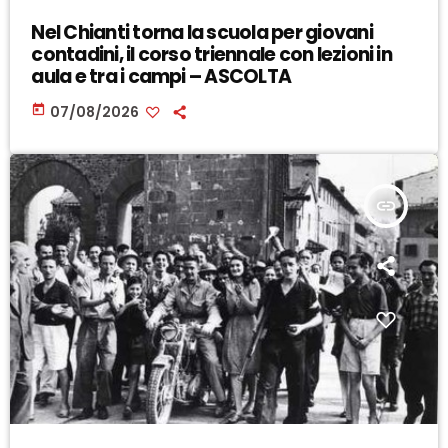
Nel Chianti torna la scuola per giovani
contadini, il corso triennale con lezioni in
aula e tra i campi – ASCOLTA
today
07/08/2026
insert_link