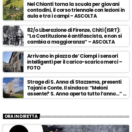
Nel Chianti torna la scuola per giovani
contadini, il corso triennale con lezioni in
aula e tra i campi – ASCOLTA
82/o Liberazione di Firenze, Chiti (ISRT):
“La Costituzione è antifascista, e non si
cambia a maggioranza” – ASCOLTA
Arrivano in piazza de’ Ciompi i sensori
intelligenti per il carico-scarico merci –
FOTO
Strage di S. Anna di Stazzema, presenti
Tajani e Conte. Il sindaco: “Meloni
assente? S. Anna aperta tutto l’anno…” –
ASCOLTA
ORA IN DIRETTA