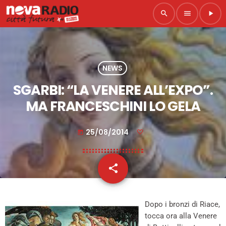
search
menu
play_arrow
NEWS
SGARBI: “LA VENERE ALL’EXPO”.
MA FRANCESCHINI LO GELA
25/08/2014
today
share
email
Dopo i bronzi di Riace,
tocca ora alla Venere