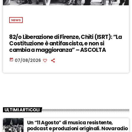
NEWS
82/o Liberazione di Firenze, Chiti (ISRT): “La
Costituzione è antifascista, e non si
cambia a maggioranza” – ASCOLTA
today
07/08/2026
ULTIMI ARTICOLI
Un “11 Agosto” di musica resistente,
podcast e produzioni originali. Novaradio