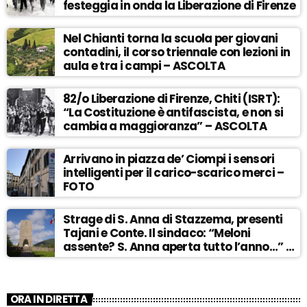
festeggia in onda la Liberazione di Firenze
Nel Chianti torna la scuola per giovani
contadini, il corso triennale con lezioni in
aula e tra i campi – ASCOLTA
82/o Liberazione di Firenze, Chiti (ISRT):
“La Costituzione è antifascista, e non si
cambia a maggioranza” – ASCOLTA
Arrivano in piazza de’ Ciompi i sensori
intelligenti per il carico-scarico merci –
FOTO
Strage di S. Anna di Stazzema, presenti
Tajani e Conte. Il sindaco: “Meloni
assente? S. Anna aperta tutto l’anno…” –
ASCOLTA
ORA IN DIRETTA