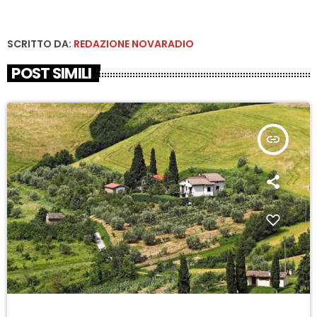
SCRITTO DA:
REDAZIONE NOVARADIO
POST SIMILI
insert_link