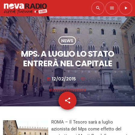
search
menu
play_arrow
NEWS
MPS. A LUGLIO LO STATO
ENTRERÀ NEL CAPITALE
12/02/2015
today
share
email
ROMA – Il Tesoro sarà a luglio
azionista del Mps come effetto del