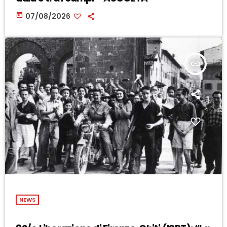
today
07/08/2026
insert_link
NEWS