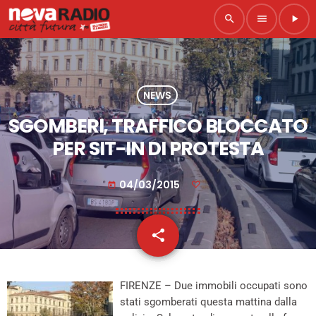
search
menu
play_arrow
NEWS
SGOMBERI, TRAFFICO BLOCCATO
PER SIT-IN DI PROTESTA
04/03/2015
today
share
email
FIRENZE – Due immobili occupati sono
stati sgomberati questa mattina dalla