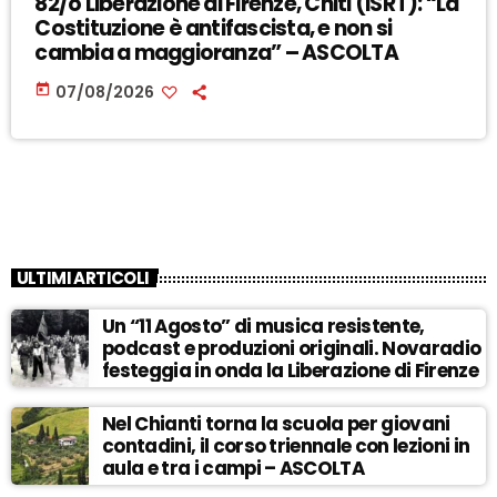
82/o Liberazione di Firenze, Chiti (ISRT): “La
Costituzione è antifascista, e non si
cambia a maggioranza” – ASCOLTA
today
07/08/2026
ULTIMI ARTICOLI
Un “11 Agosto” di musica resistente,
podcast e produzioni originali. Novaradio
festeggia in onda la Liberazione di Firenze
Nel Chianti torna la scuola per giovani
contadini, il corso triennale con lezioni in
aula e tra i campi – ASCOLTA