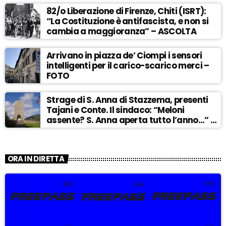
82/o Liberazione di Firenze, Chiti (ISRT):
“La Costituzione è antifascista, e non si
cambia a maggioranza” – ASCOLTA
Arrivano in piazza de’ Ciompi i sensori
intelligenti per il carico-scarico merci –
FOTO
Strage di S. Anna di Stazzema, presenti
Tajani e Conte. Il sindaco: “Meloni
assente? S. Anna aperta tutto l’anno…” –
ASCOLTA
ORA IN DIRETTA