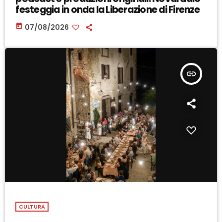
festeggia in onda la Liberazione di Firenze
today
07/08/2026
insert_link
CULTURA