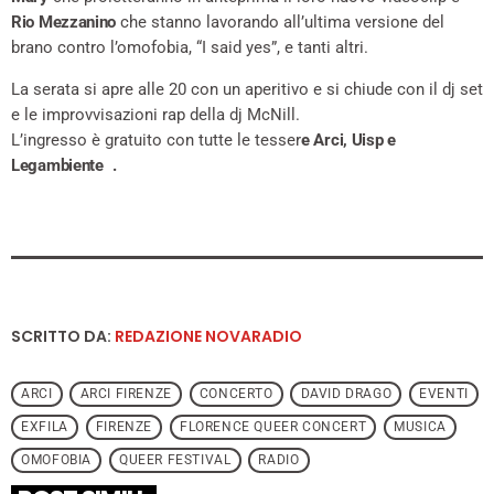
Rio Mezzanino
che stanno lavorando all’ultima versione del
brano contro l’omofobia, “I said yes”, e tanti altri.
La serata si apre alle 20 con un aperitivo e si chiude con il dj set
e le improvvisazioni rap della dj McNill.
L’ingresso è gratuito con tutte le tesser
e Arci, Uisp e
Legambiente .
SCRITTO DA:
REDAZIONE NOVARADIO
ARCI
ARCI FIRENZE
CONCERTO
DAVID DRAGO
EVENTI
EXFILA
FIRENZE
FLORENCE QUEER CONCERT
MUSICA
OMOFOBIA
QUEER FESTIVAL
RADIO