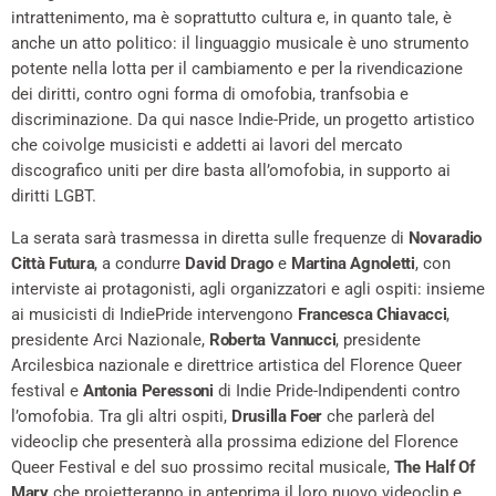
intrattenimento, ma è soprattutto cultura e, in quanto tale, è
anche un atto politico: il linguaggio musicale è uno strumento
potente nella lotta per il cambiamento e per la rivendicazione
dei diritti, contro ogni forma di omofobia, tranfsobia e
discriminazione. Da qui nasce Indie-Pride, un progetto artistico
che coivolge musicisti e addetti ai lavori del mercato
discografico uniti per dire basta all’omofobia, in supporto ai
diritti LGBT.
La serata sarà trasmessa in diretta sulle frequenze di
Novaradio
Città Futura
, a condurre
David Drago
e
Martina Agnoletti
, con
interviste ai protagonisti, agli organizzatori e agli ospiti: insieme
ai musicisti di IndiePride intervengono
Francesca Chiavacci
,
presidente Arci Nazionale,
Roberta Vannucci
, presidente
Arcilesbica nazionale e direttrice artistica del Florence Queer
festival e
Antonia Peressoni
di Indie Pride-Indipendenti contro
l’omofobia. Tra gli altri ospiti,
Drusilla Foer
che parlerà del
videoclip che presenterà alla prossima edizione del Florence
Queer Festival e del suo prossimo recital musicale,
The Half Of
Mary
che proietteranno in anteprima il loro nuovo videoclip e