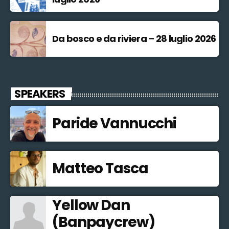
Da bosco e da riviera – 28 luglio 2026
SPEAKERS
Paride Vannucchi
Matteo Tasca
Yellow Dan
(Banpaycrew)