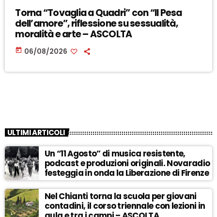
Torna “Tovaglia a Quadri” con “Il Pesa
dell’amore”, riflessione su sessualità,
moralità e arte – ASCOLTA
today
06/08/2026
ULTIMI ARTICOLI
Un “11 Agosto” di musica resistente,
podcast e produzioni originali. Novaradio
festeggia in onda la Liberazione di Firenze
Nel Chianti torna la scuola per giovani
contadini, il corso triennale con lezioni in
aula e tra i campi – ASCOLTA