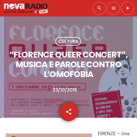
search
menu
play_arrow
CULTURA
“FLORENCE QUEER CONCERT”,
MUSICA E PAROLE CONTRO
L’OMOFOBIA
23/10/2015
today
share
email
FIRENZE – Una