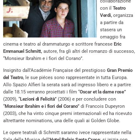
collaborazione
con il
Teatro
Verdi,
organizza
a partire da
stasera un
omaggio fra
cinema e teatro al drammaturgo e scrittore francese
Eric
Emmanuel Schmitt,
autore, fra gli altri del romanzo di successo,
“Monsieur Ibrahim e i fiori del Corano”.
Insignito dall’Académie Française del prestigioso
Gran Premio
del Teatro
, le sue piéces sono rappresentate in tutta Europa.
Allo Spazio Alfieri la serata sarà ad ingresso libero e a partire
dalle 18.15 verranno proiettati i film “
Oscar et la dame rose”
(2009), “
Lezioni di Felicità”
(2006) e per concludere con
“
Monsieur Ibrahim e i fiori del Corano”
di Francois Dupeyron
(2003), che ha vinto cinque premi internazionali ed ha ricevuto
altrettante nominations, una delle quali ai Golden Globe.
Le opere teatrali di Schmitt saranno ivece rappresentate nella
Sala della Musica dell’
Hotel Relais Santa Croce
: si inizia con