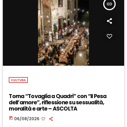
insert_link
CULTURA
Torna “Tovaglia a Quadri” con “Il Pesa
dell’amore”, riflessione su sessualità,
moralità e arte – ASCOLTA
today
06/08/2026