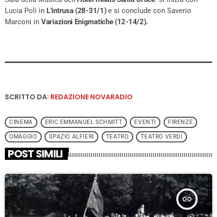
Lucia Poli in
L’intrusa (28-31/1)
e si conclude con Saverio
Marconi in
Variazioni Enigmatiche (12-14/2).
SCRITTO DA:
REDAZIONE NOVARADIO
CINEMA
ERIC EMMANUEL SCHMITT
EVENTI
FIRENZE
OMAGGIO
SPAZIO ALFIERI
TEATRO
TEATRO VERDI
POST SIMILI
insert_link