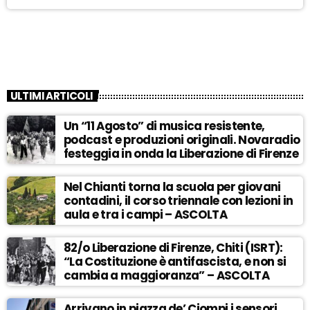
ULTIMI ARTICOLI
Un “11 Agosto” di musica resistente,
podcast e produzioni originali. Novaradio
festeggia in onda la Liberazione di Firenze
Nel Chianti torna la scuola per giovani
contadini, il corso triennale con lezioni in
aula e tra i campi – ASCOLTA
82/o Liberazione di Firenze, Chiti (ISRT):
“La Costituzione è antifascista, e non si
cambia a maggioranza” – ASCOLTA
Arrivano in piazza de’ Ciompi i sensori