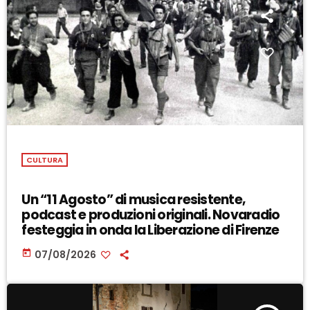
CULTURA
Un “11 Agosto” di musica resistente,
podcast e produzioni originali. Novaradio
festeggia in onda la Liberazione di Firenze
today
07/08/2026