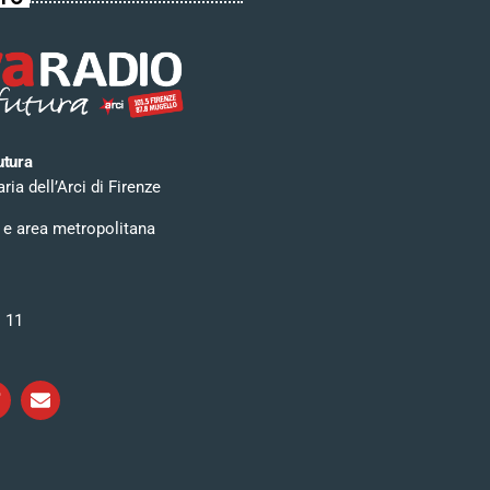
utura
ia dell’Arci di Firenze
 e area metropolitana
i 11