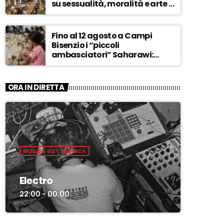
su sessualità, moralità e arte –
ASCOLTA
Fino al 12 agosto a Campi
Bisenzio i “piccoli
ambasciatori” Saharawi:
“Sostenere la loro causa,
Marocco sempre più
invadente” – ASCOLTA
ORA IN DIRETTA
MUSICA ELETTRONICA
Electro
22:00 - 00:00