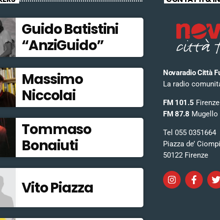
Guido Batistini
“AnziGuido”
Novaradio Città F
Massimo
La radio comunitar
Niccolai
FM 101.5
Firenze
FM 87.8
Mugello
Tommaso
Tel 055 0351664
Bonaiuti
Piazza de’ Ciomp
50122 Firenze
Vito Piazza