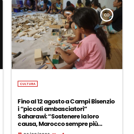
insert_link
CULTURA
Fino al 12 agosto a Campi Bisenzio
i “piccoli ambasciatori”
Saharawi: “Sostenere la loro
causa, Marocco sempre più
invadente” – ASCOLTA