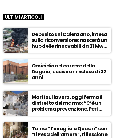
ULTIMI ARTICOLI
Deposito Eni Calenzano, intesa
sulla riconversione: nascerà un
hub delle rinnovabili da 21 Mw –
ASCOLTA
Omicidio nel carcere della
Dogaia, ucciso un recluso di 32
anni
Morti sul lavoro, oggi fermo il
distretto del marmo: “C’è un
problema prevenzione. Per i
controlli, un solo ispettore” –
ASCOLTA
Torna “Tovaglia a Quadri” con
“Il Pesa dell’amore”, riflessione