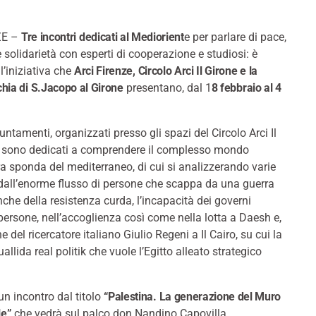
ZE –
Tre incontri dedicati al Mediorient
e per parlare di pace,
i e solidarietà con esperti di cooperazione e studiosi: è
l’iniziativa che
Arci Firenze, Circolo Arci Il Girone e la
hia di S.Jacopo al Girone
presentano, dal 1
8 febbraio al 4
untamenti, organizzati presso gli spazi del Circolo Arci Il
, sono dedicati a comprendere il complesso mondo
tra sponda del mediterraneo, di cui si analizzerando varie
dall’enorme flusso di persone che scappa da una guerra
che della resistenza curda, l’incapacità dei governi
 persone, nell’accoglienza così come nella lotta a Daesh e,
 del ricercatore italiano Giulio Regeni a Il Cairo, su cui la
allida real politik che vuole l’Egitto alleato strategico
n incontro dal titolo
“Palestina. La generazione del Muro
le”
che vedrà sul palco don Nandino Capovilla,