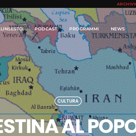
ARCHIV
ALINSESTO
PODCAST
PROGRAMMI
NEWS
CULTURA
ESTINA AL POP