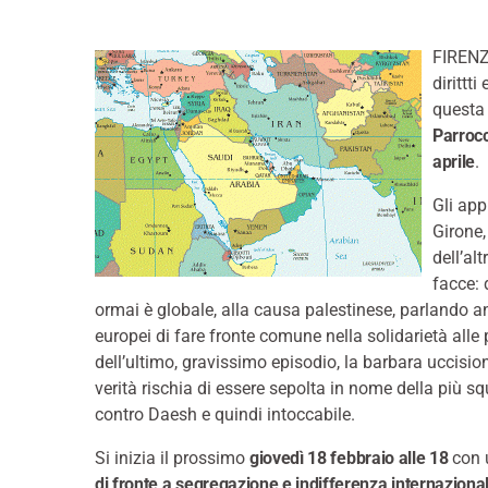
FIREN
dirittt
questa 
Parrocc
aprile
.
Gli app
Girone
dell’al
facce: 
ormai è globale, alla causa palestinese, parlando an
europei di fare fronte comune nella solidarietà alle
dell’ultimo, gravissimo episodio, la barbara uccisione
verità rischia di essere sepolta in nome della più squ
contro Daesh e quindi intoccabile.
Si inizia il prossimo
giovedì 18 febbraio alle 18
con u
di fronte a segregazione e indifferenza internaziona