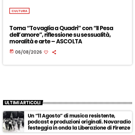
CULTURA
Torna “Tovaglia a Quadri” con “Il Pesa
dell’amore”, riflessione su sessualità,
moralità e arte – ASCOLTA
today
06/08/2026
ULTIMI ARTICOLI
Un “11 Agosto” di musica resistente,
podcast e produzioni originali. Novaradio
festeggia in onda la Liberazione di Firenze