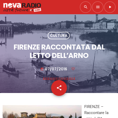
search
menu
play_arrow
CULTURA
FIRENZE RACCONTATA DAL
LETTO DELL’ARNO
07/07/2016
today
share
email
FIRENZE –
Raccontare la