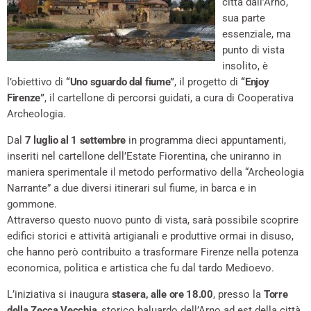
città dall’Arno,
sua parte
essenziale, ma
punto di vista
insolito, è
l’obiettivo di
“Uno sguardo dal fiume”
, il progetto di
“Enjoy
Firenze”
, il cartellone di percorsi guidati, a cura di Cooperativa
Archeologia.
Dal
7 luglio al 1 settembre
in programma dieci appuntamenti,
inseriti nel cartellone dell’Estate Fiorentina, che uniranno in
maniera sperimentale il metodo performativo della “Archeologia
Narrante” a due diversi itinerari sul fiume, in barca e in
gommone.
Attraverso questo nuovo punto di vista, sarà possibile scoprire
edifici storici e attività artigianali e produttive ormai in disuso,
che hanno però contribuito a trasformare Firenze nella potenza
economica, politica e artistica che fu dal tardo Medioevo.
L’iniziativa si inaugura
stasera, alle ore 18.00
, presso la
Torre
della Zecca Vecchia
, storico baluardo dell’Arno ad est della città,