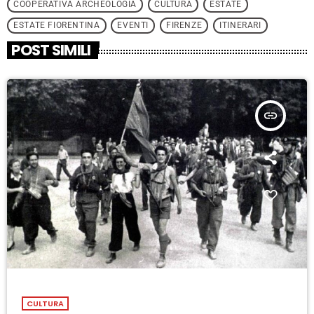
COOPERATIVA ARCHEOLOGIA
CULTURA
ESTATE
ESTATE FIORENTINA
EVENTI
FIRENZE
ITINERARI
POST SIMILI
insert_link
CULTURA