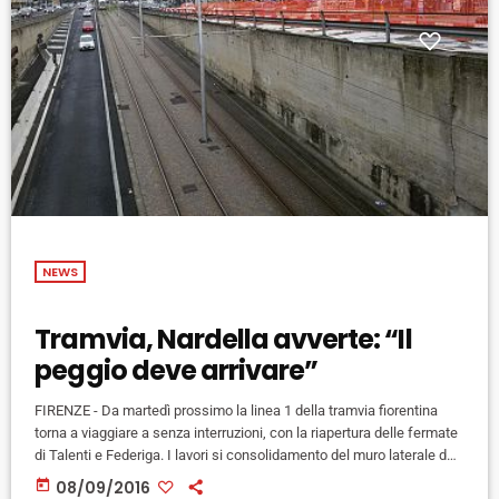
NEWS
Tramvia, Nardella avverte: “Il
peggio deve arrivare”
FIRENZE - Da martedì prossimo la linea 1 della tramvia fiorentina
torna a viaggiare a senza interruzioni, con la riapertura delle fermate
di Talenti e Federiga. I lavori si consolidamento del muro laterale del
sottopasso Foggini sono in fase di completamento e il cantiere
today
08/09/2016