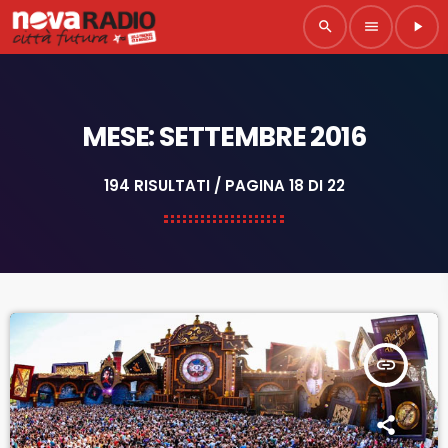
search
menu
play_arrow
MESE: SETTEMBRE 2016
194 RISULTATI / PAGINA 18 DI 22
insert_link