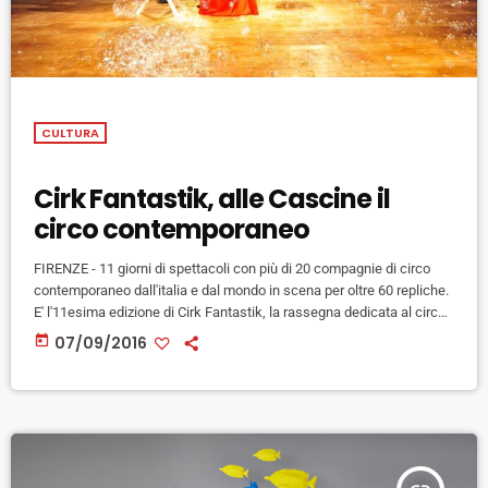
CULTURA
Cirk Fantastik, alle Cascine il
circo contemporaneo
FIRENZE - 11 giorni di spettacoli con più di 20 compagnie di circo
contemporaneo dall'italia e dal mondo in scena per oltre 60 repliche.
E' l'11esima edizione di Cirk Fantastik, la rassegna dedicata al circo
contemporaneo e senza animali, inserita nel cartellone dell'estate
today
07/09/2016
fiorentina e in programma dal 15 al 25 settembre al Parco delle
Cascine (Viale degli Olmi / Piazzale del Re). Novità dell'esizione
2016 i due spazi che si […]