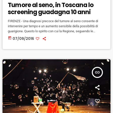
Tumore al seno, in Toscana lo
screening guadagna 10 anni
FIRENZE - Una diagnosi precoce del tumore al seno consente di
intervenire per tempo e un aumento sensibile della possibilità di
guarigione. Questo lo spirito con cui la Regione, seguendo le
indicazioni degli studiosi e del ministero della salute, ha deciso di
today
07/09/2016
estendere la fascia di età per la quale è indicato lo screening
mammografico, ampliandola di 10 anni, 5 anni prima e 5 dopo
rispetto alla fascia attuale: finora […]
insert_link