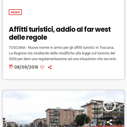
NEWS
Affitti turistici, addio al far west
delle regole
TOSCANA - Nuove norme in arrivo per gli affitti turistici in Toscana.
La Regione sta studiando delle modifiche alla legge sul turismo del
2000 per dare una regolamentazione ad una situazione che secondo
gli operatori è fuori controllo. Secondo i dati presentati due giorni fa
today
08/09/2016
da Federalberghi, il 52% dei 45 milioni di turisti che ogni anno
soggiornano in Toscana lo fanno in una struttura non regolamentata.
La principale novità […]
insert_link