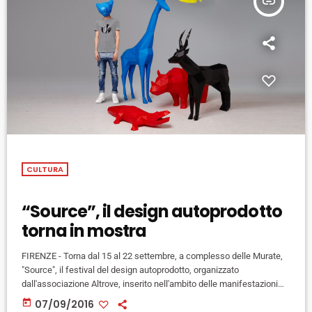
insert_link
CULTURA
“Source”, il design autoprodotto
torna in mostra
FIRENZE - Torna dal 15 al 22 settembre, a complesso delle Murate,
"Source", il festival del design autoprodotto, organizzato
dall'associazione Altrove, inserito nell'ambito delle manifestazioni
dell'Estate Fiorentina. Per la quarta edizione al centro la riflessione
today
07/09/2016
sul futuro del design e sugli effetti che questo ha sulla vita