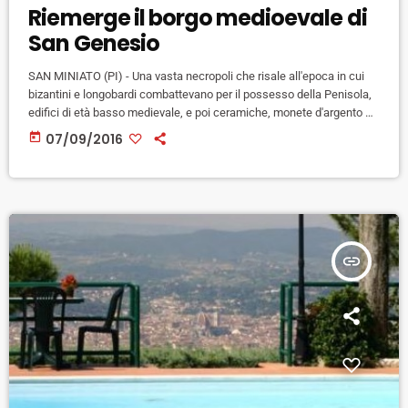
Riemerge il borgo medioevale di
San Genesio
SAN MINIATO (PI) - Una vasta necropoli che risale all'epoca in cui
bizantini e longobardi combattevano per il possesso della Penisola,
edifici di età basso medievale, e poi ceramiche, monete d'argento e
una piccola rarità, parte di un raffinato stampo per produrre anelli in
today
07/09/2016
oro o bronzo. Sono alcuni dei ritrovamenti emersi durante l'ultima
campagna di scavo a San Genesio, borgo medievale in provincia di
Pisa che un tempo si […]
insert_link