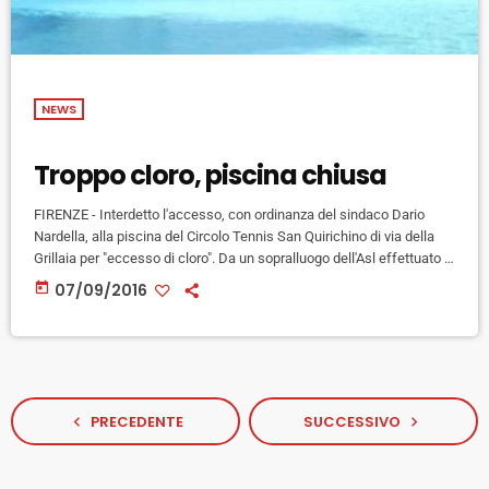
NEWS
Troppo cloro, piscina chiusa
FIRENZE - Interdetto l'accesso, con ordinanza del sindaco Dario
Nardella, alla piscina del Circolo Tennis San Quirichino di via della
Grillaia per "eccesso di cloro". Da un sopralluogo dell'Asl effettuato il
5 settembre scorso sono emersi infatti alcuni elementi che hanno
today
07/09/2016
fatto disporre la sospensione dell'utilizzo dell'impianto di
balneazione. Durante il sopralluogo è stato verificato che
misurazione del cloro attivo libero ha dato un valore molto elevato,
superiore a 8,0 […]
PRECEDENTE
SUCCESSIVO
navigate_before
navigate_next