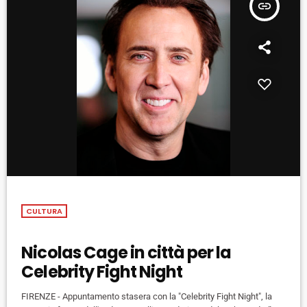
insert_link
CULTURA
Nicolas Cage in città per la
Celebrity Fight Night
FIRENZE - Appuntamento stasera con la "Celebrity Fight Night", la