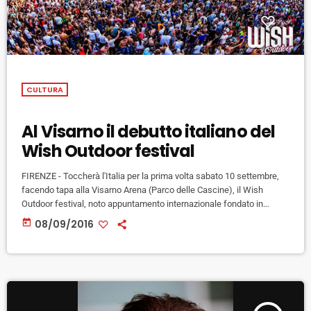
CULTURA
Al Visarno il debutto italiano del
Wish Outdoor festival
FIRENZE - Toccherà l'Italia per la prima volta sabato 10 settembre,
facendo tapa alla Visarno Arena (Parco delle Cascine), il Wish
Outdoor festival, noto appuntamento internazionale fondato in
Olanda nel 2007 e dedicato alla musica elettronica. Dalle 12 a
today
08/09/2016
mezzanotte 50 artisti si alterneranno su tre palchi, per un pubblico di
fans che secondo gli organizzatori dovrebbe toccare quota 10.000
persone. Ad aprile scorso sono stati messi in vendita i […]