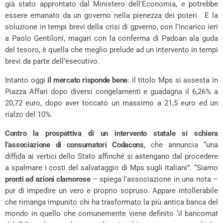
già stato approntato dal Ministero dell’Economia, e potrebbe
essere emanato da un governo nella pienezza dei poteri. E la
soluzione in tempi brevi della crisi di gpverno, con l’incarico ieri
a Paolo Gentiloni, magari con la conferma di Padoan ala guda
del tesoro, è quella che meglio prelude ad un intervento in tempi
brevi da parte dell’esecutivo.
Intanto oggi
il mercato risponde bene
: il titolo Mps si assesta in
Piazza Affari dopo diversi congelamenti e guadagna il 6,26% a
20,72 euro, dopo aver toccato un massimo a 21,5 euro ed un
rialzo del 10%.
Contro la prospettiva di un intervento statale si schiera
l’associazione di consumatori Codacons
, che annuncia “una
diffida ai vertici dello Stato affinché si astengano dal procedere
a spalmare i costi del salvataggio di Mps sugli italiani”. “Siamo
pronti ad azioni clamorose
– spiega l’associazione in una nota –
pur di impedire un vero e proprio sopruso. Appare intollerabile
che rimanga impunito chi ha trasformato la più antica banca del
mondo in quello che comunemente viene definito ‘il bancomat