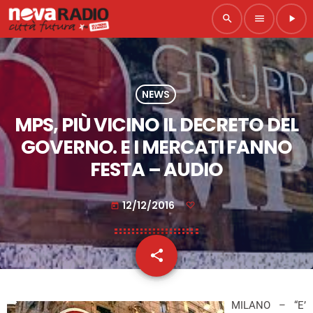
search
menu
play_arrow
NEWS
MPS, PIÙ VICINO IL DECRETO DEL
GOVERNO. E I MERCATI FANNO
FESTA – AUDIO
12/12/2016
today
share
email
MILANO – “E’