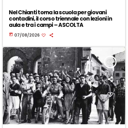
Nel Chianti torna la scuola per giovani
contadini, il corso triennale con lezioni in
aula e tra i campi – ASCOLTA
today
07/08/2026
insert_link