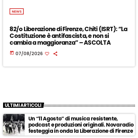
NEWS
82/o Liberazione di Firenze, Chiti (ISRT): “La
Costituzione è antifascista, e non si
cambia a maggioranza” – ASCOLTA
today
07/08/2026
ULTIMI ARTICOLI
Un “11 Agosto” di musica resistente,
podcast e produzioni originali. Novaradio
festeggia in onda la Liberazione di Firenze