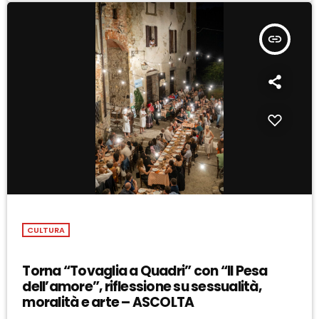
insert_link
CULTURA
Torna “Tovaglia a Quadri” con “Il Pesa
dell’amore”, riflessione su sessualità,
moralità e arte – ASCOLTA