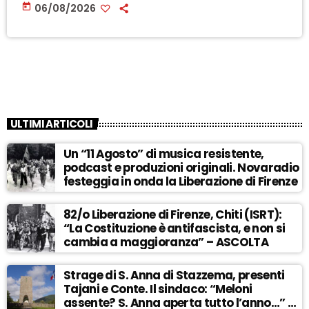
today
06/08/2026
ULTIMI ARTICOLI
Un “11 Agosto” di musica resistente,
podcast e produzioni originali. Novaradio
festeggia in onda la Liberazione di Firenze
82/o Liberazione di Firenze, Chiti (ISRT):
“La Costituzione è antifascista, e non si
cambia a maggioranza” – ASCOLTA
Strage di S. Anna di Stazzema, presenti
Tajani e Conte. Il sindaco: “Meloni
assente? S. Anna aperta tutto l’anno…” –