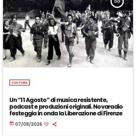
insert_link
CULTURA
Un “11 Agosto” di musica resistente,
podcast e produzioni originali. Novaradio
festeggia in onda la Liberazione di Firenze
today
07/08/2026