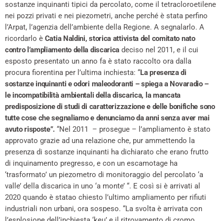
sostanze inquinanti tipici da percolato, come il tetracloroetilene
nei pozzi privati e nei piezometri, anche perché è stata perfino
l’Arpat, l’agenzia dell’ambiente della Regione. A segnalarlo. A
ricordarlo è
Catia Naldini, storica attivista del comitato nato
contro l’ampliamento della discarica
deciso nel 2011, e il cui
esposto presentato un anno fa è stato raccolto ora dalla
procura fiorentina per l’ultima inchiesta: “
La presenza di
sostanze inquinanti e odori maleodoranti – spiega a Novaradio –
le incompatibilità ambientali della discarica, la mancata
predisposizione di studi di caratterizzazione e delle bonifiche sono
tutte cose che segnaliamo e denunciamo da anni senza aver mai
avuto risposte”.
“Nel 2011 – prosegue – l’ampliamento è stato
approvato grazie ad una relazione che, pur ammettendo la
presenza di sostanze inquinanti ha dichiarato che erano frutto
di inquinamento pregresso, e con un escamotage ha
‘trasformato’ un piezometro di monitoraggio del percolato ‘a
valle’ della discarica in uno ‘a monte’ “. E così si è arrivati al
2020 quando è statao chiesto l’ultimo ampliamento per rifiuti
industriali non urbani, ora sospeso. “La svolta è arrivata con
l’esplosione dell’inchiesta ‘keu’ e il ritrovamento di cromo