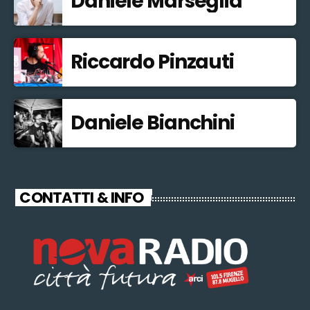
Daniele Marseglia
Riccardo Pinzauti
Daniele Bianchini
CONTATTI & INFO