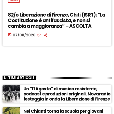
NEWS
82/o Liberazione di Firenze, Chiti (ISRT): “La
Costituzione è antifascista, e non si
cambia a maggioranza” – ASCOLTA
today
07/08/2026
ULTIMI ARTICOLI
Un “11 Agosto” di musica resistente,
podcast e produzioni originali. Novaradio
festeggia in onda la Liberazione di Firenze
Nel Chianti torna la scuola per giovani