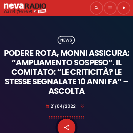
search
menu
play_arrow
NEWS
PODERE ROTA, MONNI ASSICURA:
“AMPLIAMENTO SOSPESO”. IL
COMITATO: “LE CRITICITÀ? LE
STESSE SEGNALATE 10 ANNI FA” –
ASCOLTA
21/04/2022
today
share
email