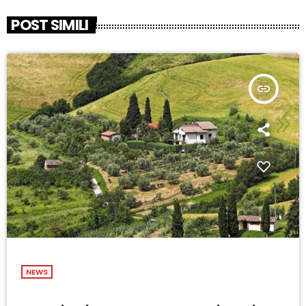
POST SIMILI
insert_link
NEWS