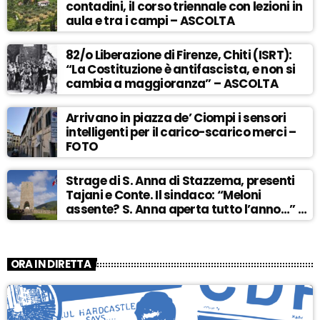
contadini, il corso triennale con lezioni in
aula e tra i campi – ASCOLTA
82/o Liberazione di Firenze, Chiti (ISRT):
“La Costituzione è antifascista, e non si
cambia a maggioranza” – ASCOLTA
Arrivano in piazza de’ Ciompi i sensori
intelligenti per il carico-scarico merci –
FOTO
Strage di S. Anna di Stazzema, presenti
Tajani e Conte. Il sindaco: “Meloni
assente? S. Anna aperta tutto l’anno…” –
ASCOLTA
ORA IN DIRETTA