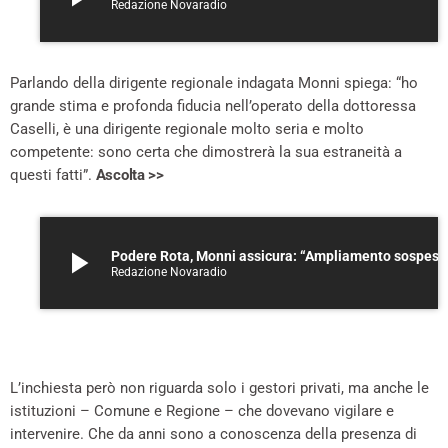
Redazione Novaradio
Parlando della dirigente regionale indagata Monni spiega: “ho
grande stima e profonda fiducia nell’operato della dottoressa
Caselli, è una dirigente regionale molto seria e molto
competente: sono certa che dimostrerà la sua estraneità a
questi fatti”.
Ascolta >>
play_arrow
Podere Rota, Monni assicura: “Ampliamento sospeso”. Il comitato: “Le criticità? Le stesse segnalate 10 anni 
Redazione Novaradio
L’inchiesta però non riguarda solo i gestori privati, ma anche le
istituzioni – Comune e Regione – che dovevano vigilare e
intervenire. Che da anni sono a conoscenza della presenza di