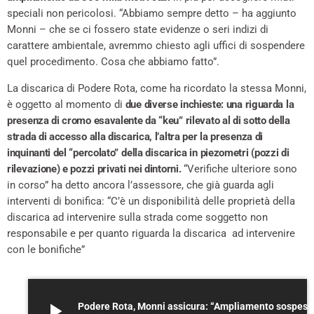
speciali non pericolosi. “Abbiamo sempre detto – ha aggiunto
Monni – che se ci fossero state evidenze o seri indizi di
carattere ambientale, avremmo chiesto agli uffici di sospendere
quel procedimento. Cosa che abbiamo fatto”.
La discarica di Podere Rota, come ha ricordato la stessa Monni,
è oggetto al momento di
due diverse inchieste: una riguarda la
presenza di cromo esavalente da “keu” rilevato al di sotto della
strada di accesso alla discarica, l’altra per la presenza di
inquinanti del “percolato”
della discarica in piezometri (pozzi di
rilevazione) e pozzi privati nei dintorni.
“Verifiche ulteriore sono
in corso” ha detto ancora l’assessore, che già guarda agli
interventi di bonifica: “C’è un disponibilità delle proprietà della
discarica ad intervenire sulla strada come soggetto non
responsabile e per quanto riguarda la discarica ad intervenire
con le bonifiche”
play_arrow
Podere Rota, Monni assicura: “Ampliamento sospeso”. Il comitato: “Le criticità? Le stesse segnalate 10 anni 