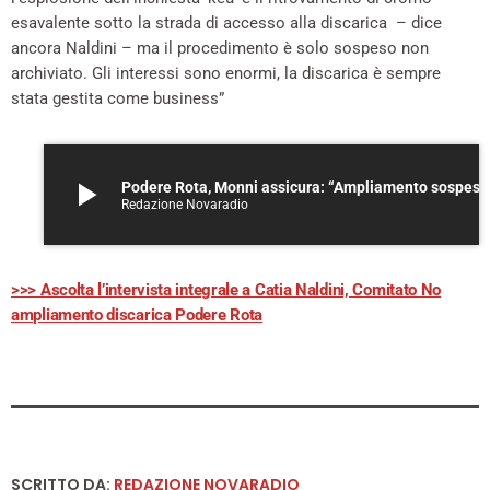
esavalente sotto la strada di accesso alla discarica – dice
ancora Naldini – ma il procedimento è solo sospeso non
archiviato. Gli interessi sono enormi, la discarica è sempre
stata gestita come business”
play_arrow
Podere Rota, Monni assicura: “Ampliamento sospeso”. Il comitato: “Le criticità? Le stesse segnalate 10 anni 
Redazione Novaradio
>>> Ascolta l’intervista integrale a Catia Naldini, Comitato No
ampliamento discarica Podere Rota
SCRITTO DA:
REDAZIONE NOVARADIO