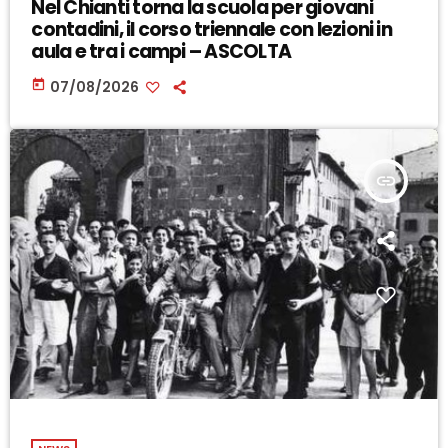
Nel Chianti torna la scuola per giovani
contadini, il corso triennale con lezioni in
aula e tra i campi – ASCOLTA
today
07/08/2026
insert_link