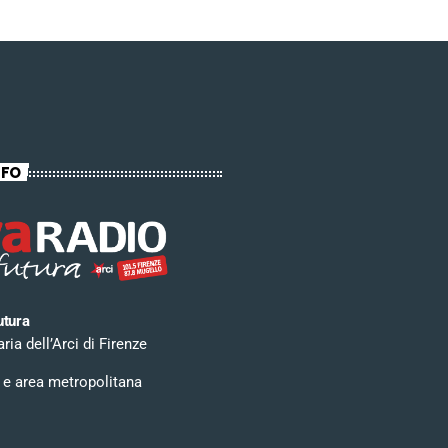
NFO
utura
ia dell’Arci di Firenze
 e area metropolitana