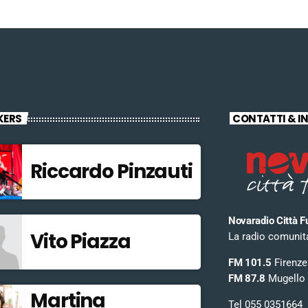
KERS
CONTATTI & I
Riccardo Pinzauti
Novaradio Città F
Vito Piazza
La radio comunitar
FM 101.5
Firenze
FM 87.8
Mugello
Martina
Tel 055 0351664