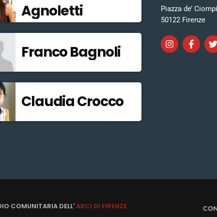
Agnoletti
Piazza de’ Ciomp
50122 Firenze
Franco Bagnoli
Claudia Crocco
DIO COMUNITARIA DELL'
ARCI DI FIRENZE
CON