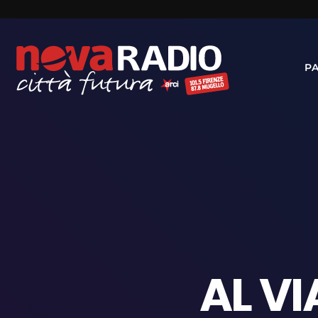
P
AL V