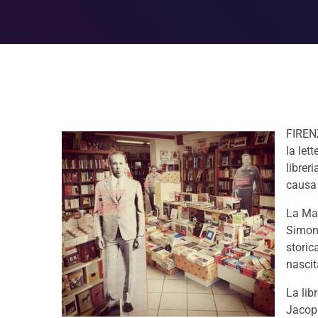
FIRENZ
la let
librer
causa 
La Mar
Simone
storic
nascit
La lib
Jacopi