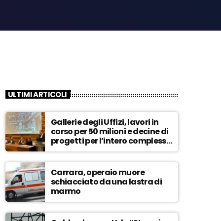
ULTIMI ARTICOLI
Gallerie degli Uffizi, lavori in
corso per 50 milioni e decine di
progetti per l’intero complesso
museale – ASCOLTA
Carrara, operaio muore
schiacciato da una lastra di
marmo