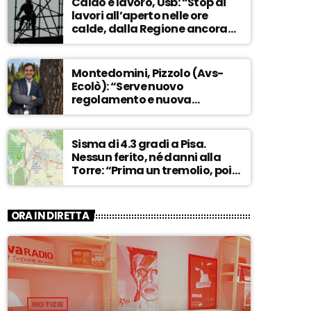
Caldo e lavoro, Usb: “Stop ai
lavori all’aperto nelle ore
calde, dalla Regione ancora
nessuna risposta” – ASCOLTA
Montedomini, Pizzolo (Avs-
Ecolò): “Serve nuovo
regolamento e nuova
governance. La vecchia
dirigenza inadatta a guidare
la svolta” – ASCOLTA
Sisma di 4.3 gradi a Pisa.
Nessun ferito, né danni alla
Torre: “Prima un tremolio, poi
due scosse forti di 3/4 secondi”
– ASCOLTA
ORA IN DIRETTA
NOTIZIE