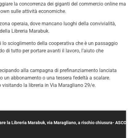
ggiare la concorrenza dei giganti del commercio online ma
kdown sulle attività economiche.
na zona operaia, dove mancano luoghi della convivialità,
della Libreria Marabuk.
i lo scioglimento della cooperativa che è un passaggio
 di tutto per portare avanti il lavoro, l’aiuto che
rtecipando alla campagna di prefinanziamento lanciata
o un abbonamento o una tessera fedeltà a scalare.
 visitando la libreria in Via Maragliano 29/e.
Al via una campagna di abbonamenti per salvare la Libreria Marabuk, via Maragliano, a rischio chiusura- ASCOLTA