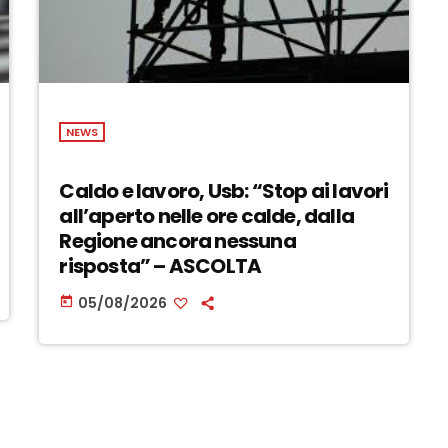
NEWS
Caldo e lavoro, Usb: “Stop ai lavori
all’aperto nelle ore calde, dalla
Regione ancora nessuna
risposta” – ASCOLTA
05/08/2026
today