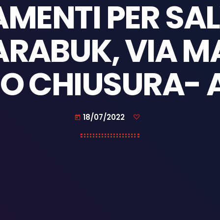
MENTI PER SAL
ARABUK, VIA 
IO CHIUSURA-
18/07/2022
today