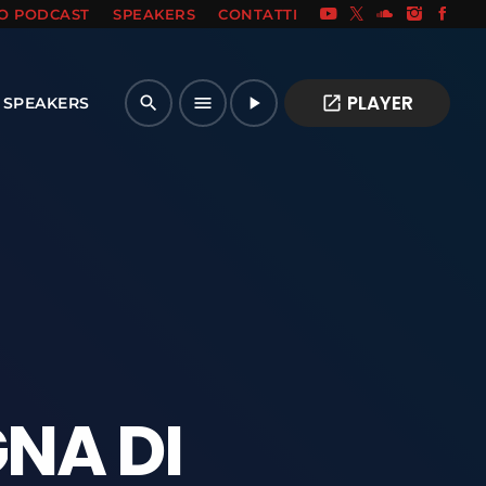
IO PODCAST
SPEAKERS
CONTATTI
PLAYER
open_in_new
search
menu
play_arrow
SPEAKERS
NA DI