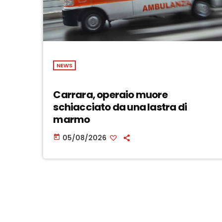
NEWS
Carrara, operaio muore
schiacciato da una lastra di
marmo
05/08/2026
today