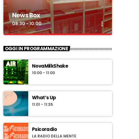
News Box
more_vert
08:30 - 10:00
close
News Box
OGGI IN PROGRAMMAZIONE
Notizie e approfondimenti
sull'attualità a cura della redazione
NovaMilkShake
giornalistica di Novaradio
"News Box" uno sguardo quotidiano
10:00 - 11:00
sull'attualità con approfondimenti e interviste
a cura della redazione giornalistica di
Novaradio. In conduzione Riccardo Pinzauti.
What’s Up
11:01 - 11:35
Psicoradio
LA RADIO DELLA MENTE