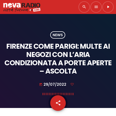
search
menu
play_arrow
NEWS
FIRENZE COME PARIGI: MULTE AI
NEGOZI CON L’ARIA
CONDIZIONATA A PORTE APERTE
– ASCOLTA
29/07/2022
today
share
email