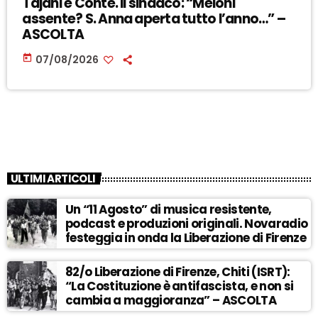
Tajani e Conte. Il sindaco: “Meloni
assente? S. Anna aperta tutto l’anno…” –
ASCOLTA
today
07/08/2026
ULTIMI ARTICOLI
Un “11 Agosto” di musica resistente,
podcast e produzioni originali. Novaradio
festeggia in onda la Liberazione di Firenze
82/o Liberazione di Firenze, Chiti (ISRT):
“La Costituzione è antifascista, e non si
cambia a maggioranza” – ASCOLTA