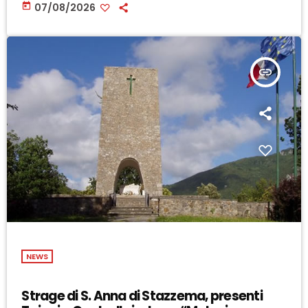
today
07/08/2026
insert_link
NEWS
Strage di S. Anna di Stazzema, presenti