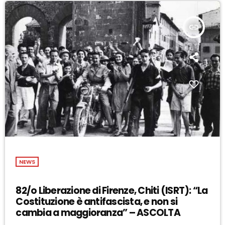
insert_link
NEWS
82/o Liberazione di Firenze, Chiti (ISRT): “La
Costituzione è antifascista, e non si
cambia a maggioranza” – ASCOLTA