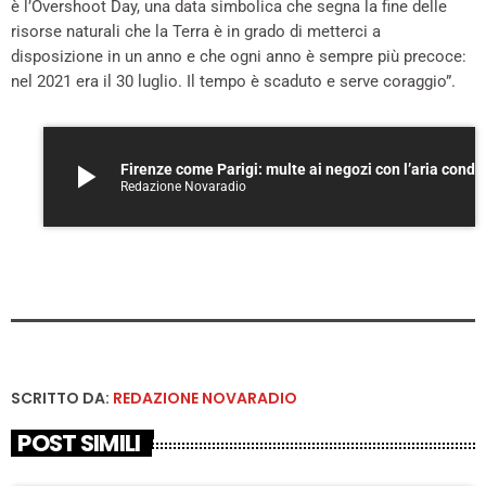
è l’Overshoot Day, una data simbolica che segna la fine delle
risorse naturali che la Terra è in grado di metterci a
disposizione in un anno e che ogni anno è sempre più precoce:
nel 2021 era il 30 luglio. Il tempo è scaduto e serve coraggio”.
play_arrow
Firenze come Parigi: multe ai negozi con l’aria con
Redazione Novaradio
SCRITTO DA:
REDAZIONE NOVARADIO
POST SIMILI