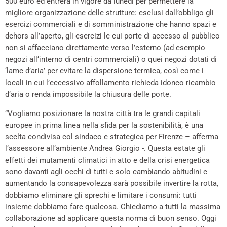
500 euro ed entrerà in vigore da lunedì per permettere la
migliore organizzazione delle strutture: esclusi dall’obbligo gli
esercizi commerciali e di somministrazione che hanno spazi e
dehors all’aperto, gli esercizi le cui porte di accesso al pubblico
non si affacciano direttamente verso l’esterno (ad esempio
negozi all’interno di centri commerciali) o quei negozi dotati di
‘lame d’aria’ per evitare la dispersione termica, così come i
locali in cui l’eccessivo affollamento richieda idoneo ricambio
d’aria o renda impossibile la chiusura delle porte.
“Vogliamo posizionare la nostra città tra le grandi capitali
europee in prima linea nella sfida per la sostenibilità, è una
scelta condivisa col sindaco e strategica per Firenze – afferma
l’assessore all’ambiente Andrea Giorgio -. Questa estate gli
effetti dei mutamenti climatici in atto e della crisi energetica
sono davanti agli occhi di tutti e solo cambiando abitudini e
aumentando la consapevolezza sarà possibile invertire la rotta,
dobbiamo eliminare gli sprechi e limitare i consumi: tutti
insieme dobbiamo fare qualcosa. Chiediamo a tutti la massima
collaborazione ad applicare questa norma di buon senso. Oggi