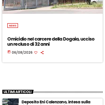
NEWS
Omicidio nel carcere della Dogaia, ucciso
un recluso di 32 anni
today
06/08/2026
ULTIMI ARTICOLI
Deposito Eni Calenzano, intesa sulla