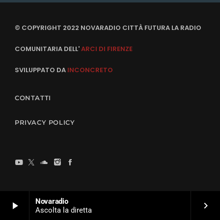
© COPYRIGHT 2022 NOVARADIO CITTÀ FUTURA LA RADIO
COMUNITARIA DELL'
ARCI DI FIRENZE
SVILUPPATO DA
INCONCRETO
CONTATTI
PRIVACY POLICY
Novaradio
play_arrow
keyboard_arrow_right
Ascolta la diretta