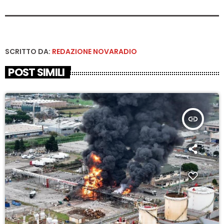
SCRITTO DA:
REDAZIONE NOVARADIO
POST SIMILI
insert_link