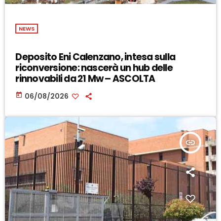
NEWS
Deposito Eni Calenzano, intesa sulla
riconversione: nascerà un hub delle
rinnovabili da 21 Mw – ASCOLTA
today
06/08/2026
insert_link