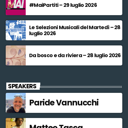
#MaiPartiti – 29 luglio 2026
Le Selezioni Musicali del Martedì – 28
luglio 2026
Da bosco e da riviera – 28 luglio 2026
SPEAKERS
Paride Vannucchi
Matteo Tasca