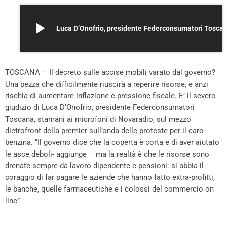
play_arrow
Luca D’Onofrio, presidente Federcon
TOSCANA – Il decreto sulle accise mobili varato dal governo?
Una pezza che difficilmente riuscirà a reperire risorse, e anzi
rischia di aumentare inflazione e pressione fiscale. E’ il severo
giudizio di Luca D’Onofrio, presidente Federconsumatori
Toscana, stamani ai microfoni di Novaradio, sul mezzo
dietrofront della premier sull’onda delle proteste per il caro-
benzina. “Il governo dice che la coperta è corta e di aver aiutato
le asce deboli- aggiunge – ma la realtà è che le risorse sono
drenate sempre da lavoro dipendente e pensioni: si abbia il
coraggio di far pagare le aziende che hanno fatto extra-profitti,
le banche, quelle farmaceutiche e i colossi del commercio on
line”