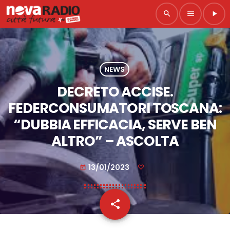
search
menu
play_arrow
NEWS
DECRETO ACCISE.
FEDERCONSUMATORI TOSCANA:
“DUBBIA EFFICACIA, SERVE BEN
ALTRO” – ASCOLTA
13/01/2023
today
share
email