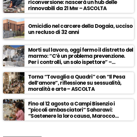
riconversione: nascerà un hub delle
rinnovabili da 21 Mw – ASCOLTA
Omicidio nel carcere della Dogaia, ucciso
un recluso di 32 anni
Morti sul lavoro, oggi fermo il distretto del
marmo: “C’è un problema prevenzione.
Per i controlli, un solo ispettore” –
ASCOLTA
Torna “Tovaglia a Quadri” con “Il Pesa
dell’amore”, riflessione su sessualità,
moralità e arte – ASCOLTA
Fino al 12 agosto a Campi Bisenzio i
“piccoli ambasciatori” Saharawi:
“Sostenere la loro causa, Marocco
sempre più invadente” – ASCOLTA