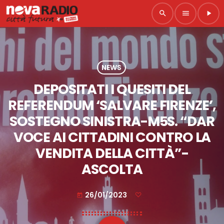
search
menu
play_arrow
NEWS
DEPOSITATI I QUESITI DEL
REFERENDUM ‘SALVARE FIRENZE’,
SOSTEGNO SINISTRA-M5S. “DAR
VOCE AI CITTADINI CONTRO LA
VENDITA DELLA CITTÀ”-
ASCOLTA
26/01/2023
today