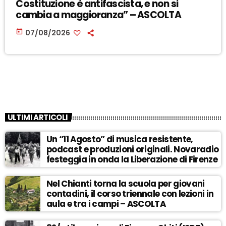
Costituzione è antifascista, e non si
cambia a maggioranza” – ASCOLTA
today
07/08/2026
ULTIMI ARTICOLI
Un “11 Agosto” di musica resistente,
podcast e produzioni originali. Novaradio
festeggia in onda la Liberazione di Firenze
Nel Chianti torna la scuola per giovani
contadini, il corso triennale con lezioni in
aula e tra i campi – ASCOLTA