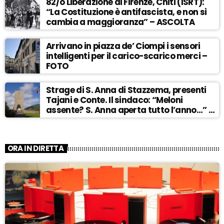
82/o Liberazione di Firenze, Chiti (ISRT):
“La Costituzione è antifascista, e non si
cambia a maggioranza” – ASCOLTA
Arrivano in piazza de’ Ciompi i sensori
intelligenti per il carico-scarico merci –
FOTO
Strage di S. Anna di Stazzema, presenti
Tajani e Conte. Il sindaco: “Meloni
assente? S. Anna aperta tutto l’anno…” –
ASCOLTA
ORA IN DIRETTA