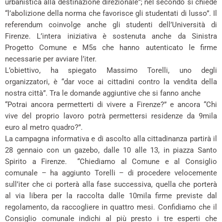
urbanistica alla destinazione direzionale”; nel secondo si chiede
“l’abolizione della norma che favorisce gli studentati di lusso”. Il
referendum coinvolge anche gli studenti dell’Università di
Firenze. L’intera iniziativa è sostenuta anche da Sinistra
Progetto Comune e M5s che hanno autenticato le firme
necessarie per avviare l’iter.
L’obiettivo, ha spiegato Massimo Torelli, uno degli
organizzatori, è “dar voce ai cittadini contro la vendita della
nostra città”. Tra le domande aggiuntive che si fanno anche
“Potrai ancora permetterti di vivere a Firenze?” e ancora “Chi
vive del proprio lavoro potrà permettersi residenze da 9mila
euro al metro quadro?”.
La campagna informativa e di ascolto alla cittadinanza partirà il
28 gennaio con un gazebo, dalle 10 alle 13, in piazza Santo
Spirito a Firenze. “Chiediamo al Comune e al Consiglio
comunale – ha aggiunto Torelli – di procedere velocemente
sull’iter che ci porterà alla fase successiva, quella che porterà
al via libera per la raccolta dalle 10mila firme previste dal
regolamento, da raccogliere in quattro mesi. Confidiamo che il
Consiglio comunale indichi al più presto i tre esperti che