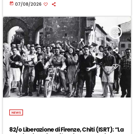
today
07/08/2026
insert_link
NEWS
82/o Liberazione di Firenze, Chiti (ISRT): “La