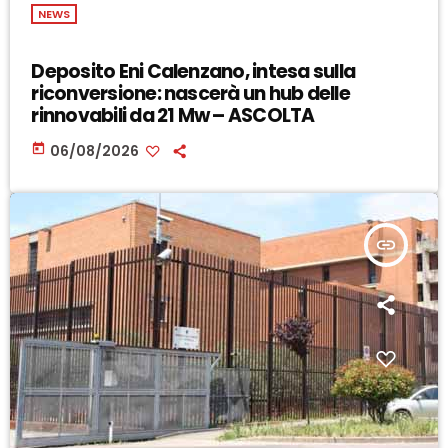
NEWS
Deposito Eni Calenzano, intesa sulla
riconversione: nascerà un hub delle
rinnovabili da 21 Mw – ASCOLTA
today
06/08/2026
insert_link