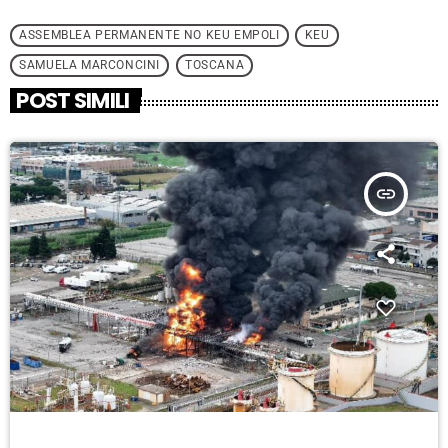
ASSEMBLEA PERMANENTE NO KEU EMPOLI
KEU
SAMUELA MARCONCINI
TOSCANA
POST SIMILI
insert_link