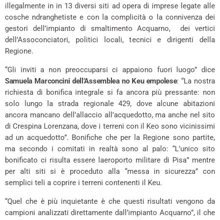
illegalmente in in 13 diversi siti ad opera di imprese legate alle
cosche ndranghetiste e con la complicità o la connivenza dei
gestori dell’impianto di smaltimento Acquarno, dei vertici
dell’Assoconciatori, politici locali, tecnici e dirigenti della
Regione.
“Gli inviti a non preoccuparsi ci appaiono fuori luogo” dice
Samuela Marconcini dell’Assemblea no Keu empolese
: “La nostra
richiesta di bonifica integrale si fa ancora più pressante: non
solo lungo la strada regionale 429, dove alcune abitazioni
ancora mancano dell’allaccio all’acquedotto, ma anche nel sito
di Crespina Lorenzana, dove i terreni con il Keo sono vicinissimi
ad un acquedotto”. Bonifiche che per la Regione sono partite,
ma secondo i comitati in realtà sono al palo: “L’unico sito
bonificato ci risulta essere laeroporto militare di Pisa” mentre
per alti siti si è proceduto alla “messa in sicurezza” con
semplici teli a coprire i terreni contenenti il Keu.
“Quel che è più inquietante è che questi risultati vengono da
campioni analizzati direttamente dall’impianto Acquarno”, il che