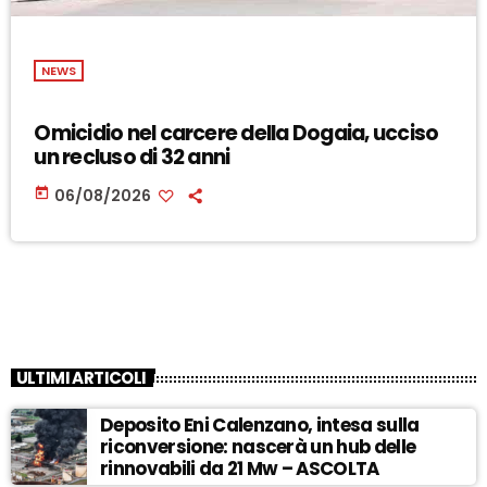
NEWS
Omicidio nel carcere della Dogaia, ucciso
un recluso di 32 anni
today
06/08/2026
ULTIMI ARTICOLI
Deposito Eni Calenzano, intesa sulla
riconversione: nascerà un hub delle
rinnovabili da 21 Mw – ASCOLTA