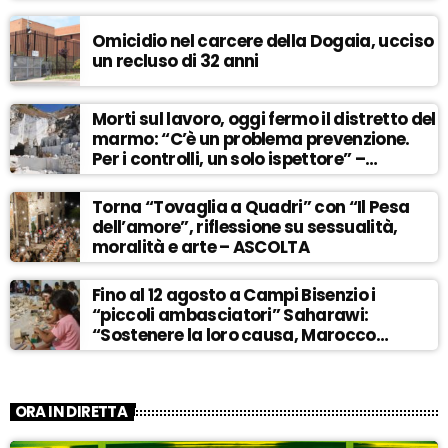
Omicidio nel carcere della Dogaia, ucciso
un recluso di 32 anni
Morti sul lavoro, oggi fermo il distretto del
marmo: “C’è un problema prevenzione.
Per i controlli, un solo ispettore” –
ASCOLTA
Torna “Tovaglia a Quadri” con “Il Pesa
dell’amore”, riflessione su sessualità,
moralità e arte – ASCOLTA
Fino al 12 agosto a Campi Bisenzio i
“piccoli ambasciatori” Saharawi:
“Sostenere la loro causa, Marocco
sempre più invadente” – ASCOLTA
ORA IN DIRETTA