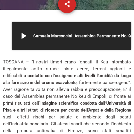
share
email
play_arrow
Samuela Marconcini. Assemblea P
TOSCANA – “I nostri timori erano fondati: il Keu intombato
illegalmente sotto strade, piste aeree, terreni agricoli e
edificabili
a contatto con l’ossigeno e alti livelli l’umidità dà luogo
alla formazione del cromo esavalente
, fortemente cancerogeno”.
Aver ragione talvolta non allevia rabbia e preoccupazione, E’ il
caso dell’Assemblea permanente No keu di Empoli, di fronte ai
primi risultati dell
‘indagine scientifica condotta dall’Università di
Pisa e altri istituti di ricerca per conto dell’Arpat e della Regione
sugli effetti rischi per salute e ambiente degli scarti
dell’industria conciaria. Gli stessi scarti che secondo l’inchiesta
della procura antimafia di Firenze, sono stati smaltiti