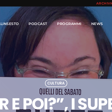
ARCHIV
ALINSESTO
PODCAST
PROGRAMMI
NEWS
CULTURA
 E POI?”, I SU