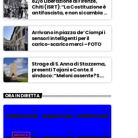
82/o Liberazione di Firenze,
Chiti (ISRT): “La Costituzione è
antifascista, e non si cambia a
maggioranza” – ASCOLTA
Arrivano in piazza de’ Ciompi i
sensori intelligenti per il
carico-scarico merci – FOTO
Strage di S. Anna di Stazzema,
presenti Tajani e Conte. Il
sindaco: “Meloni assente? S.
Anna aperta tutto l’anno…” –
ASCOLTA
ORA IN DIRETTA
MUSICA