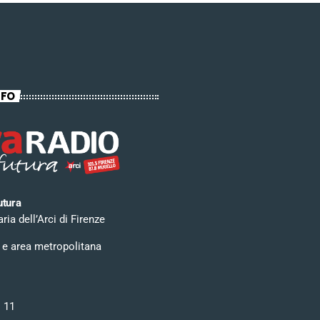
NFO
utura
ia dell’Arci di Firenze
 e area metropolitana
i 11