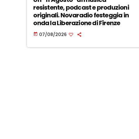
resistente, podcast e produzioni
originali. Novaradio festeggia in
onda la Liberazione di Firenze
07/08/2026
today