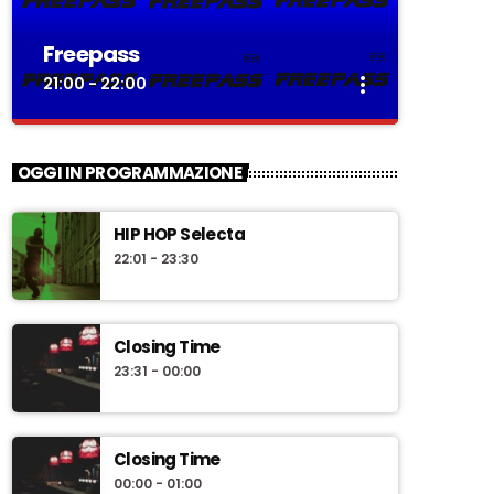
Freepass
more_vert
21:00 - 22:00
close
Freepass
OGGI IN PROGRAMMAZIONE
Itinerari musicali notturni tra easy
listening and rock revolution
HIP HOP Selecta
“Freepass”, è la trasmissione musicale a cura
22:01 - 23:30
di Simone Degl’Innocenti, speaker e dj dalla
lunga esperienza radiofonica. Ogni venerdì alla
scoperta di itinerari musicali notturni, tra easy
listening and rock revolution.
Closing Time
23:31 - 00:00
Closing Time
00:00 - 01:00