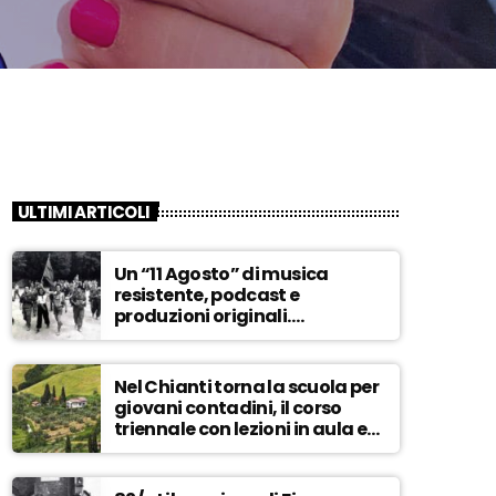
ULTIMI ARTICOLI
Un “11 Agosto” di musica
resistente, podcast e
produzioni originali.
Novaradio festeggia in onda
la Liberazione di Firenze
Nel Chianti torna la scuola per
giovani contadini, il corso
triennale con lezioni in aula e
tra i campi – ASCOLTA