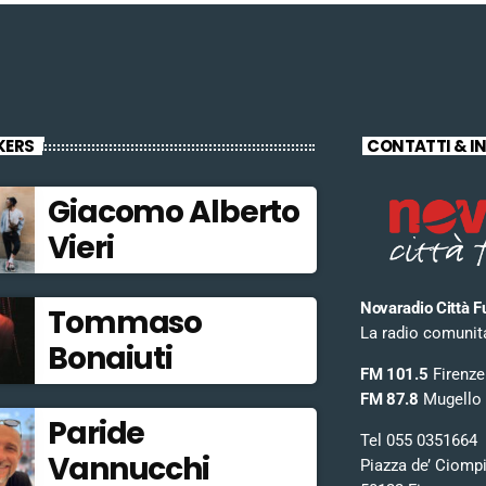
KERS
CONTATTI & I
Giacomo Alberto
Vieri
Novaradio Città F
Tommaso
La radio comunitar
Bonaiuti
FM 101.5
Firenze
FM 87.8
Mugello
Paride
Tel 055 0351664
Vannucchi
Piazza de’ Ciomp