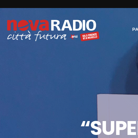
P
“SUPER