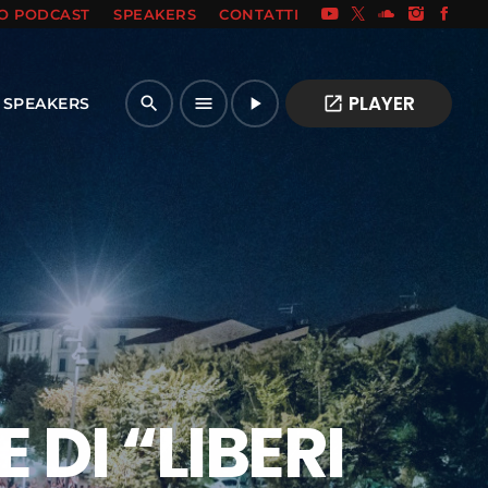
IO PODCAST
SPEAKERS
CONTATTI
PLAYER
open_in_new
search
menu
play_arrow
SPEAKERS
 DI “LIBERI