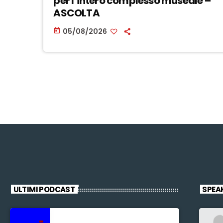
per l’intero complesso museale –
ASCOLTA
05/08/2026
today
ULTIMI PODCAST
SPEA