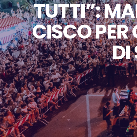
TUTTI”: MA
CISCO PER 
DI