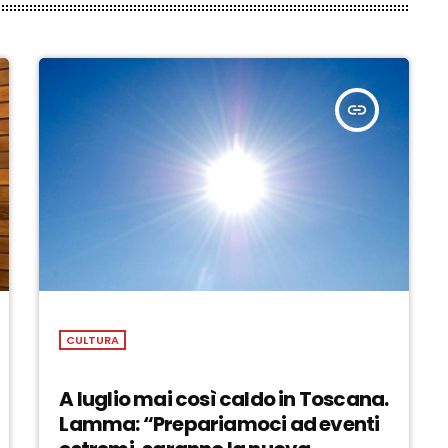
insert_link
CULTURA
A luglio mai così caldo in Toscana.
Lamma: “Prepariamoci ad eventi