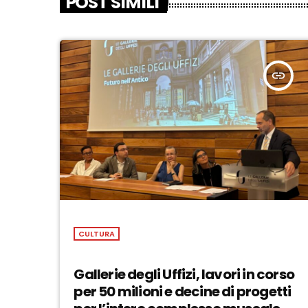
POST SIMILI
insert_link
CULTURA
Gallerie degli Uffizi, lavori in corso
per 50 milioni e decine di progetti