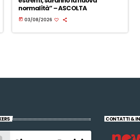
estremi, saranno la nuova
normalità” – ASCOLTA
03/08/2026
today
KERS
CONTATTI & I