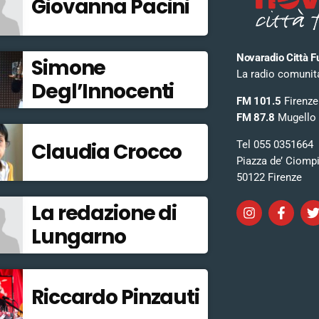
Giovanna Pacini
Novaradio Città F
Simone
La radio comunitar
Degl’Innocenti
FM 101.5
Firenze
FM 87.8
Mugello
Tel 055 0351664
Claudia Crocco
Piazza de’ Ciomp
50122 Firenze
La redazione di
Lungarno
Riccardo Pinzauti