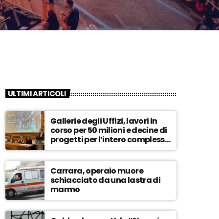
ULTIMI ARTICOLI
Gallerie degli Uffizi, lavori in
corso per 50 milioni e decine di
progetti per l’intero complesso
museale – ASCOLTA
Carrara, operaio muore
schiacciato da una lastra di
marmo