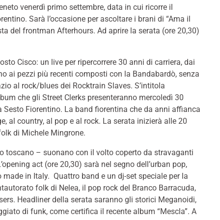
neto venerdì primo settembre, data in cui ricorre il
entino. Sarà l’occasione per ascoltare i brani di “Ama il
a del frontman Afterhours. Ad aprire la serata (ore 20,30)
osto Cisco: un live per ripercorrere 30 anni di carriera, dai
ino ai pezzi più recenti composti con la Bandabardò, senza
azio al rock/blues dei Rocktrain Slaves. S’intitola
album che gli Street Clerks presenteranno mercoledì 30
a Sesto Fiorentino. La band fiorentina che da anni affianca
, al country, al pop e al rock. La serata inizierà alle 20
 folk di Michele Mingrone.
uo toscano – suonano con il volto coperto da stravaganti
 L’opening act (ore 20,30) sarà nel segno dell’urban pop,
made in Italy. Quattro band e un dj-set speciale per la
antautorato folk di Nelea, il pop rock del Branco Barracuda,
easers. Headliner della serata saranno gli storici Meganoidi,
eggiato di funk, come certifica il recente album “Mescla”. A