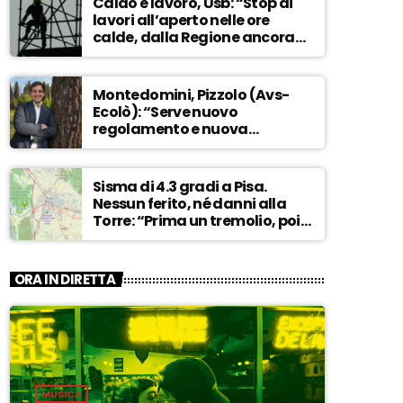
Caldo e lavoro, Usb: “Stop ai
lavori all’aperto nelle ore
calde, dalla Regione ancora
nessuna risposta” – ASCOLTA
Montedomini, Pizzolo (Avs-
Ecolò): “Serve nuovo
regolamento e nuova
governance. La vecchia
dirigenza inadatta a guidare
la svolta” – ASCOLTA
Sisma di 4.3 gradi a Pisa.
Nessun ferito, né danni alla
Torre: “Prima un tremolio, poi
due scosse forti di 3/4 secondi”
– ASCOLTA
ORA IN DIRETTA
MUSICA