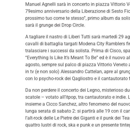
Manuel Agnelli sarà in concerto in piazza Vittorio Ve
79esimo anniversario della Liberazione di Sesto Fior
prossimo tuo come te stesso”, primo album da solist
sarà il grunge dei Drop Circle.
A tagliare il nastro di Liberi Tutti sarà martedì 29 ag
cavalli di battaglia targati Modena City Ramblers f
tralasciare i successi da solista. Prima di Cisco, sp
“Everything Is Like It’s Meant To Be” ed è il nuovo 
agosto, sempre sul palco di piazza Vittorio Veneto 
in tv (e non solo) Alessandro Cattelan, apre al grunge
con lo psycho-rock dei Qagliostro e il cantautorato
Da non perdere il concerto dei Legno, misterioso d
scatole – votato all’itpop, tra cantautorato e indie.
insieme a Cicco Sanchez, altro fenomeno del nuovo 
lunga serata di sabato 2: si partirà alle 19 con il c
l’alt-rock delle Le Pietre dei Giganti e il punk dei T
quattro lustri di rock, ska e punk e un presente tint