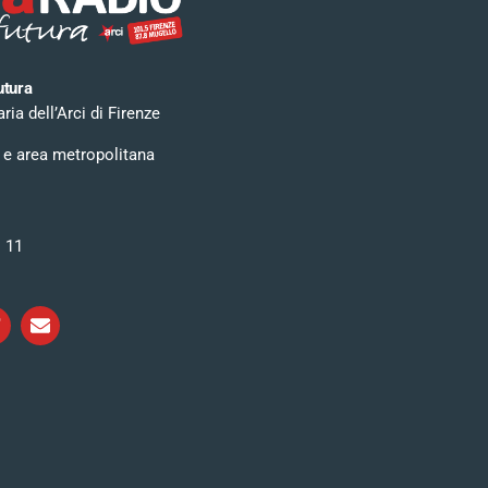
utura
ia dell’Arci di Firenze
 e area metropolitana
i 11