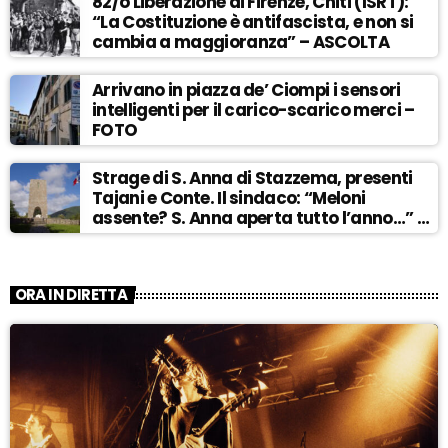
82/o Liberazione di Firenze, Chiti (ISRT):
“La Costituzione è antifascista, e non si
cambia a maggioranza” – ASCOLTA
Arrivano in piazza de’ Ciompi i sensori
intelligenti per il carico-scarico merci –
FOTO
Strage di S. Anna di Stazzema, presenti
Tajani e Conte. Il sindaco: “Meloni
assente? S. Anna aperta tutto l’anno…” –
ASCOLTA
ORA IN DIRETTA