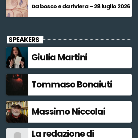
Da bosco e da riviera – 28 luglio 2026
SPEAKERS
Giulia Martini
Tommaso Bonaiuti
Massimo Niccolai
La redazione di