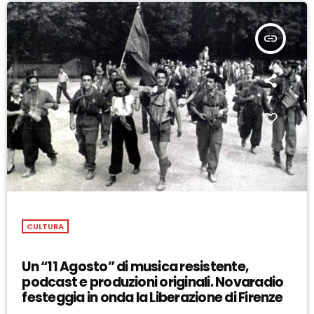
insert_link
CULTURA
Un “11 Agosto” di musica resistente,
podcast e produzioni originali. Novaradio
festeggia in onda la Liberazione di Firenze