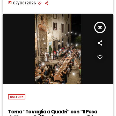
today
07/08/2026
insert_link
CULTURA
Torna “Tovaglia a Quadri” con “Il Pesa