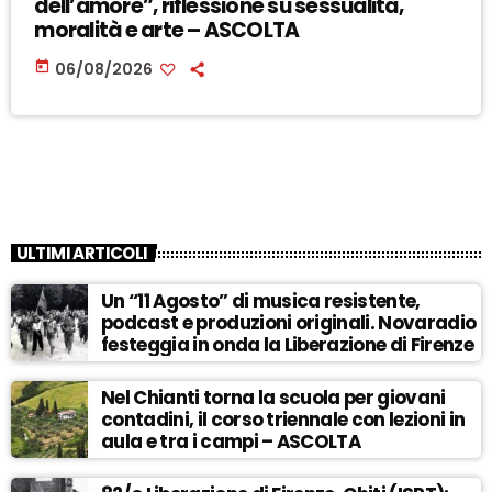
dell’amore”, riflessione su sessualità,
moralità e arte – ASCOLTA
today
06/08/2026
ULTIMI ARTICOLI
Un “11 Agosto” di musica resistente,
podcast e produzioni originali. Novaradio
festeggia in onda la Liberazione di Firenze
Nel Chianti torna la scuola per giovani
contadini, il corso triennale con lezioni in
aula e tra i campi – ASCOLTA