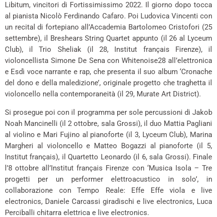
Libitum, vincitori di Fortissimissimo 2022. Il giorno dopo tocca
al pianista Nicolò Ferdinando Cafaro. Poi Ludovica Vincenti con
un recital di fortepiano all’Accademia Bartolomeo Cristofori (25
settembre), il Breshears String Quartet appunto (il 26 al Lyceum
Club), il Trio Sheliak (il 28, Institut français Firenze), il
violoncellista Simone De Sena con Whitenoise28 all’elettronica
e Esdì voce narrante e rap, che presenta il suo album ‘Cronache
del dono e della maledizione’, originale progetto che traghetta il
violoncello nella contemporaneità (il 29, Murate Art District).
Si prosegue poi con il programma per sole percussioni di Jakob
Noah Mancinelli (il 2 ottobre, sala Grossi), il duo Mattia Pagliani
al violino e Mari Fujino al pianoforte (il 3, Lyceum Club), Marina
Margheri al violoncello e Matteo Bogazzi al pianoforte (il 5,
Institut français), il Quartetto Leonardo (il 6, sala Grossi). Finale
l’8 ottobre all’Institut français Firenze con ‘Musica Isola – Tre
progetti per un performer elettroacustico in solo’, in
collaborazione con Tempo Reale: Effe Effe viola e live
electronics, Daniele Carcassi giradischi e live electronics, Luca
Perciballi chitarra elettrica e live electronics.