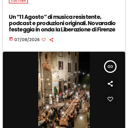
CULTURA
Un “11 Agosto” di musica resistente,
podcast e produzioni originali. Novaradio
festeggia in onda la Liberazione di Firenze
today
07/08/2026
insert_link