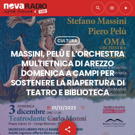
search
menu
play_arrow
CULTURA
MASSINI, PELÙ E L’ORCHESTRA
MULTIETNICA DI AREZZO
DOMENICA A CAMPI PER
SOSTENERE LA RIAPERTURA DI
TEATRO E BIBLIOTECA
01/12/2023
today
share
email