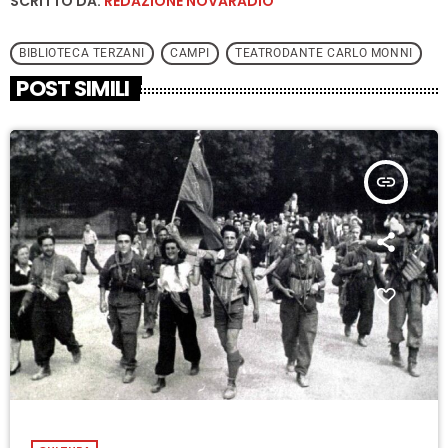
SCRITTO DA:
REDAZIONE NOVARADIO
BIBLIOTECA TERZANI
CAMPI
TEATRODANTE CARLO MONNI
POST SIMILI
insert_link