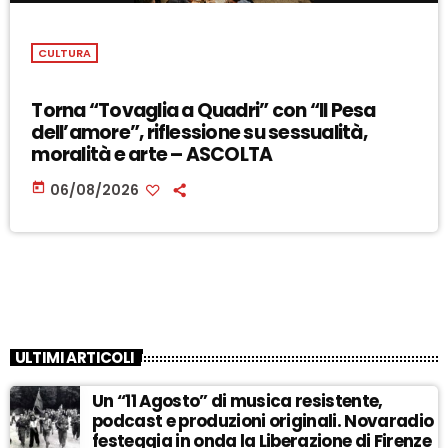
CULTURA
Torna “Tovaglia a Quadri” con “Il Pesa
dell’amore”, riflessione su sessualità,
moralità e arte – ASCOLTA
today
06/08/2026
ULTIMI ARTICOLI
Un “11 Agosto” di musica resistente,
podcast e produzioni originali. Novaradio
festeggia in onda la Liberazione di Firenze