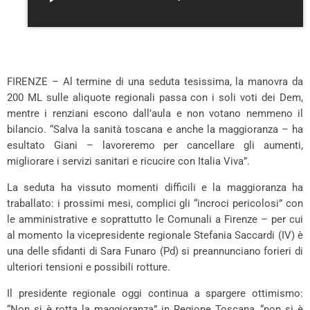
*
FIRENZE – Al termine di una seduta tesissima, la manovra da
200 ML sulle aliquote regionali passa con i soli voti dei Dem,
mentre i renziani escono dall’aula e non votano nemmeno il
bilancio. “Salva la sanità toscana e anche la maggioranza – ha
esultato Giani – lavoreremo per cancellare gli aumenti,
migliorare i servizi sanitari e ricucire con Italia Viva”.
La seduta ha vissuto momenti difficili e la maggioranza ha
traballato: i prossimi mesi, complici gli “incroci pericolosi” con
le amministrative e soprattutto le Comunali a Firenze – per cui
al momento la vicepresidente regionale Stefania Saccardi (IV) è
una delle sfidanti di Sara Funaro (Pd) si preannunciano forieri di
ulteriori tensioni e possibili rotture.
Il presidente regionale oggi continua a spargere ottimismo:
“Non si è rotta la maggioranza” in Regione Toscana, “non si è