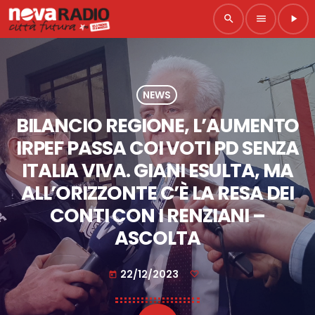
search
menu
play_arrow
NEWS
BILANCIO REGIONE, L’AUMENTO
IRPEF PASSA COI VOTI PD SENZA
ITALIA VIVA. GIANI ESULTA, MA
ALL’ORIZZONTE C’È LA RESA DEI
CONTI CON I RENZIANI –
ASCOLTA
22/12/2023
today