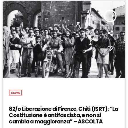
insert_link
NEWS
82/o Liberazione di Firenze, Chiti (ISRT): “La
Costituzione è antifascista, e non si
cambia a maggioranza” – ASCOLTA