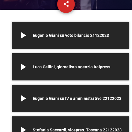
share
email
play_arrow
Eugenio Giani su voto bilancio 21122023
play_arrow
Luca Cellini, giornalista agenzia Italpress
play_arrow
Eugenio Giani su IV e amministrative 22122023
play_arrow
Stefania Saccardi, vicepres. Toscana 22122023