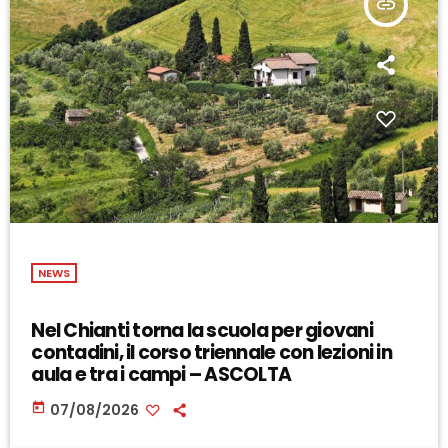
insert_link
NEWS
Nel Chianti torna la scuola per giovani
contadini, il corso triennale con lezioni in
aula e tra i campi – ASCOLTA
today
07/08/2026