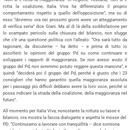
rotta la coalizione, Italia Viva ha differenziato il proprio
comportamento rispetto a quello dell’opposizione”, ma su di
esso “dovremo ora nei prossimi giorni avere un atteggiamento
di verifica seria” dice Giani. Ma al di là della soddisfazione per
lo scampato pericolo sulla chiusura del bilancio, non sfugge
che c’è una questione politica con l’alleato: “Ora sarà tutto da
ragionare, da discuterne – ha detto – e prima di tutto io
ascolterò le opinioni del gruppo Pd su come continuare e
sviluppare i rapporti di maggioranza. Se non avessi avuto il
gruppo del Pd, non avremmo potuto reggere questa manovra”, e
quindi “deciderà poi il gruppo del Pd, perché è giusto che i 23
consiglieri che hanno garantito quella maggioranza assoluta
per i passaggi più difficili debbano avere la loro voce, perché si
possa indicare la strada della coalizione, della maggioranza nel
futuro”.
All momento per Italia Viva, nonostante la rottura su tasse e
bilancio, ora mostra la faccia dialogante e aspetta le mosse del
PD: “Continuiamo a lavorare con tranquillità – dice sorniona