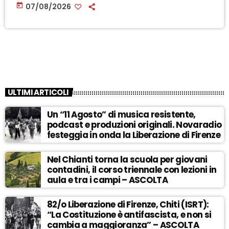
today
07/08/2026
ULTIMI ARTICOLI
Un “11 Agosto” di musica resistente,
podcast e produzioni originali. Novaradio
festeggia in onda la Liberazione di Firenze
Nel Chianti torna la scuola per giovani
contadini, il corso triennale con lezioni in
aula e tra i campi – ASCOLTA
82/o Liberazione di Firenze, Chiti (ISRT):
“La Costituzione è antifascista, e non si
cambia a maggioranza” – ASCOLTA