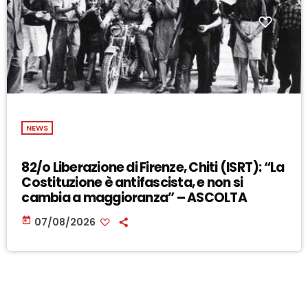
NEWS
82/o Liberazione di Firenze, Chiti (ISRT): “La
Costituzione è antifascista, e non si
cambia a maggioranza” – ASCOLTA
today
07/08/2026