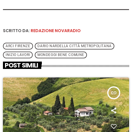
SCRITTO DA:
REDAZIONE NOVARADIO
ARCI FIRENZE
DARIO NARDELLA CITTÀ METROPOLITANA
INIZIO LAVORI
MONDEGGI BENE COMUNE
POST SIMILI
insert_link