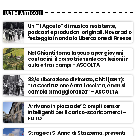
ULTIMI ARTICOLI
Un “11 Agosto” di musica resistente,
podcast e produzioni originali. Novaradio
festeggia in onda la Liberazione di Firenze
Nel Chianti torna la scuola per giovani
contadini, il corso triennale con lezioni in
aula e tra i campi – ASCOLTA
82/o Liberazione di Firenze, Chiti (ISRT):
“La Costituzione è antifascista, e non si
cambia a maggioranza” – ASCOLTA
Arrivano in piazza de’ Ciompi i sensori
intelligenti per il carico-scarico merci –
FOTO
Strage di S. Anna di Stazzema, presenti