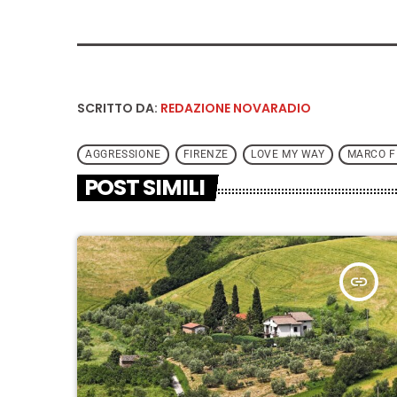
SCRITTO DA:
REDAZIONE NOVARADIO
AGGRESSIONE
FIRENZE
LOVE MY WAY
MARCO FI
POST SIMILI
insert_link