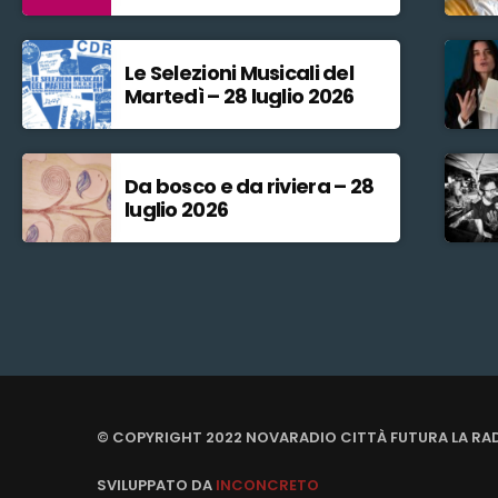
Le Selezioni Musicali del
Martedì – 28 luglio 2026
Da bosco e da riviera – 28
luglio 2026
© COPYRIGHT 2022 NOVARADIO CITTÀ FUTURA LA RA
SVILUPPATO DA
INCONCRETO