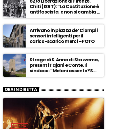
82/o Liberazione di Firenze,
Chiti (ISRT): “La Costituzione è
antifascista, e non si cambia a
maggioranza” – ASCOLTA
Arrivano in piazza de’ Ciompi i
sensori intelligenti per il
carico-scarico merci – FOTO
Strage di S. Anna di Stazzema,
presenti Tajani e Conte. Il
sindaco: “Meloni assente? S.
Anna aperta tutto l’anno…” –
ASCOLTA
ORA IN DIRETTA
MUSICA