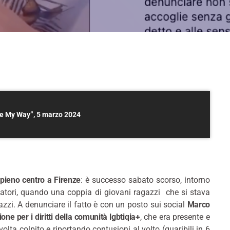
ve My Way”, 5 marzo 2024
 pieno centro a Firenze
: è successo sabato scorso, intorno
imatori, quando una coppia di giovani ragazzi che si stava
zzi. A denunciare il fatto è con un posto sui social
Marco
ne per i diritti della comunità lgbtiqia+
, che era presente e
olta colpito e riportando contusioni al volto (guaribili in 6