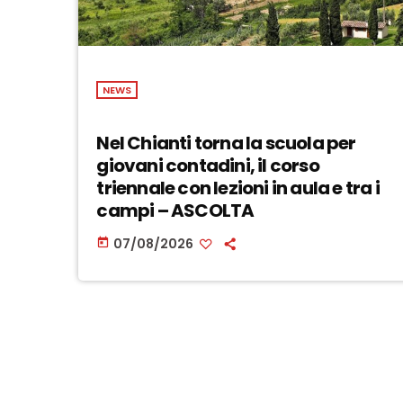
NEWS
Nel Chianti torna la scuola per
giovani contadini, il corso
triennale con lezioni in aula e tra i
campi – ASCOLTA
07/08/2026
today