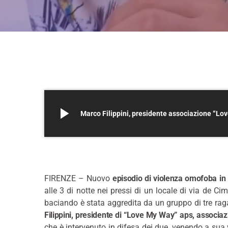
play_arrow
Marco Filippini, presidente associazione “Lo
*
FIRENZE – Nuovo
episodio di violenza omofoba in
alle 3 di notte nei pressi di un locale di via de C
baciando è stata aggredita da un gruppo di tre raga
Filippini, presidente di “Love My Way” aps, associazio
che è intervenuto in difesa dei due, venendo a sua v