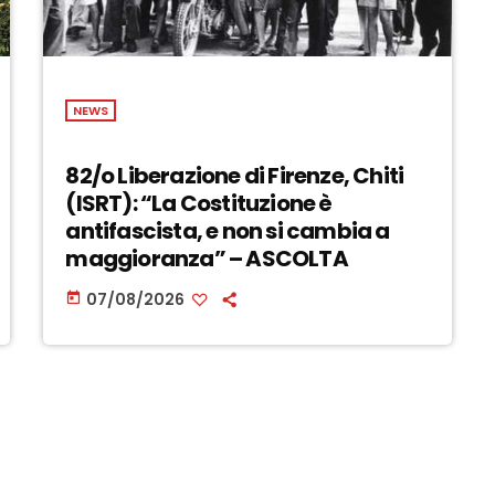
NEWS
82/o Liberazione di Firenze, Chiti
(ISRT): “La Costituzione è
antifascista, e non si cambia a
maggioranza” – ASCOLTA
07/08/2026
today