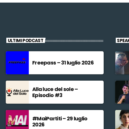
ULTIMI PODCAST
SPEA
Freepass – 31 luglio 2026
Alla luce del sole –
Episodio #3
#MaiPartiti – 29 luglio
2026