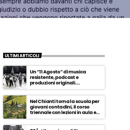
ULTIMI ARTICOLI
Un “11 Agosto” di musica
resistente, podcast e
produzioni originali.
Novaradio festeggia in onda
la Liberazione di Firenze
Nel Chianti torna la scuola per
giovani contadini, il corso
triennale con lezioni in aula e
tra i campi – ASCOLTA