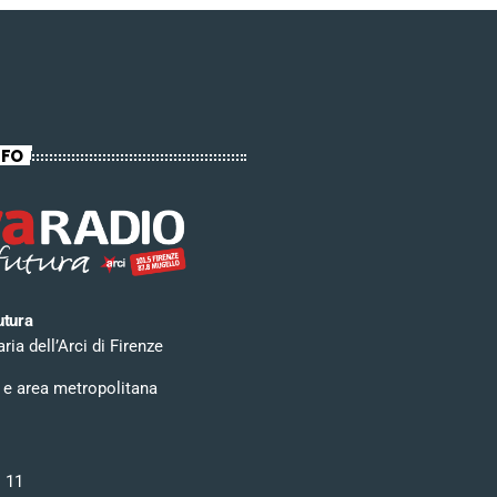
NFO
utura
ia dell’Arci di Firenze
 e area metropolitana
i 11