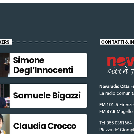
KERS
CONTATTI & I
Simone
Degl’Innocenti
Novaradio Città F
Samuele Bigazzi
La radio comunitar
FM 101.5
Firenze
FM 87.8
Mugello
Tel 055 0351664
Claudia Crocco
Piazza de’ Ciomp