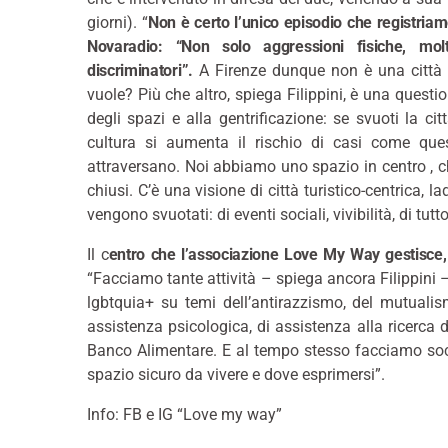
giorni). “
Non è certo l’unico episodio che registriamo
Novaradio: “Non solo aggressioni fisiche, mol
discriminatori”.
A Firenze dunque non è una città i
vuole? Più che altro, spiega Filippini, è una questio
degli spazi e alla gentrificazione: se svuoti la c
cultura si aumenta il rischio di casi come que
attraversano. Noi abbiamo uno spazio in centro , ch
chiusi. C’è una visione di città turistico-centrica, la
vengono svuotati: di eventi sociali, vivibilità, di tutt
Il c
entro che l’associazione Love My Way gestisce, 
“Facciamo tante attività – spiega ancora Filippini –
lgbtquia+ su temi dell’antirazzismo, del mutualism
assistenza psicologica, di assistenza alla ricerca d
Banco Alimentare. E al tempo stesso facciamo soci
spazio sicuro da vivere e dove esprimersi”.
Info: FB e IG “Love my way”