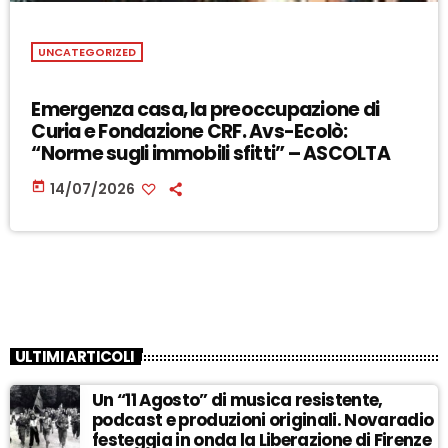
UNCATEGORIZED
Emergenza casa, la preoccupazione di
Curia e Fondazione CRF. Avs-Ecolò:
“Norme sugli immobili sfitti” – ASCOLTA
today
14/07/2026
ULTIMI ARTICOLI
Un “11 Agosto” di musica resistente,
podcast e produzioni originali. Novaradio
festeggia in onda la Liberazione di Firenze