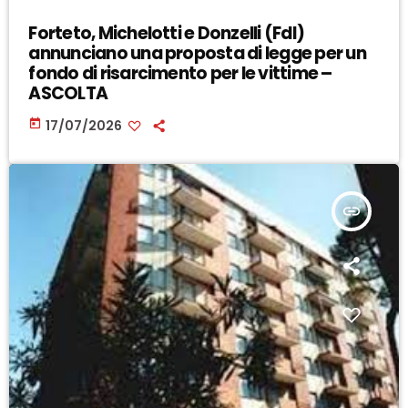
Forteto, Michelotti e Donzelli (FdI)
annunciano una proposta di legge per un
fondo di risarcimento per le vittime –
ASCOLTA
today
17/07/2026
insert_link