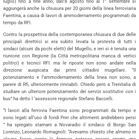
luglio) fino a fine anno, dall’8 agosto fino al 1° settembre si
aggiungerà anche la chiusura per 20 giorni della linea ferroviaria
Faentina, a causa di lavori di ammodernamento programmati da
tempo da RFI.
Contro la prospettiva della contemporanea chiusura di due delle
principali direttrici si era subito levata la protesta di tutti i
sindaci (alcuni da pochi eletti) del Mugello, e ieri si è tenuta una
riunione con Regione (la Città metropolitana manca di vertici
politici) e tecnici RFI: ma le riposte non sono andate nella
direzione auspicata dai primi cittadini mugellani. “Il
potenziamento e l’ammodernamento della linea non sono, a
parere di Rfi, ulteriormente rinviabili. Chiedo però a Trenitalia di
studiare un ulteriore potenziamento dei servizi sostitutivi con i
bus” ha detto l ‘assessore regionale Stefano Baccelli.
“I lavori alla ferrovia Faentina sono programmati da tempo e
sono legati all’uso di fondi Pnrr che altrimenti andrebbero persi
” ha spiegato stamani a Novaradio il sindaco di Borgo San
Lorenzo, Leonardo Romagnoli: “Avevamo chiesto che almeno in