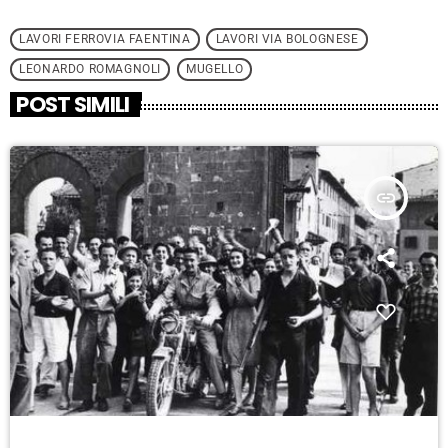
LAVORI FERROVIA FAENTINA
LAVORI VIA BOLOGNESE
LEONARDO ROMAGNOLI
MUGELLO
POST SIMILI
insert_link