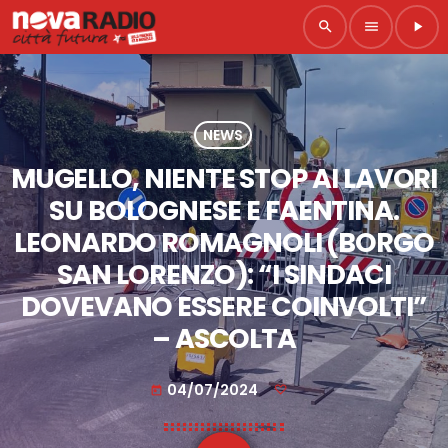
search
menu
play_arrow
NEWS
MUGELLO, NIENTE STOP AI LAVORI
SU BOLOGNESE E FAENTINA.
LEONARDO ROMAGNOLI (BORGO
SAN LORENZO): “I SINDACI
DOVEVANO ESSERE COINVOLTI”
– ASCOLTA
04/07/2024
today