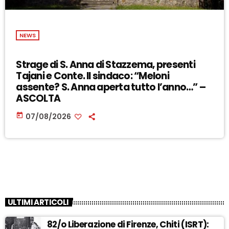
NEWS
Strage di S. Anna di Stazzema, presenti
Tajani e Conte. Il sindaco: “Meloni
assente? S. Anna aperta tutto l’anno…” –
ASCOLTA
today
07/08/2026
ULTIMI ARTICOLI
82/o Liberazione di Firenze, Chiti (ISRT):