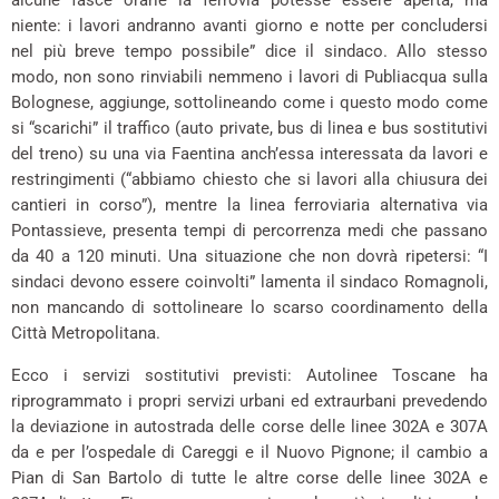
alcune fasce orarie la ferrovia potesse essere aperta, ma
niente: i lavori andranno avanti giorno e notte per concludersi
nel più breve tempo possibile” dice il sindaco. Allo stesso
modo, non sono rinviabili nemmeno i lavori di Publiacqua sulla
Bolognese, aggiunge, sottolineando come i questo modo come
si “scarichi” il traffico (auto private, bus di linea e bus sostitutivi
del treno) su una via Faentina anch’essa interessata da lavori e
restringimenti (“abbiamo chiesto che si lavori alla chiusura dei
cantieri in corso”), mentre la linea ferroviaria alternativa via
Pontassieve, presenta tempi di percorrenza medi che passano
da 40 a 120 minuti. Una situazione che non dovrà ripetersi: “I
sindaci devono essere coinvolti” lamenta il sindaco Romagnoli,
non mancando di sottolineare lo scarso coordinamento della
Città Metropolitana.
Ecco i servizi sostitutivi previsti: Autolinee Toscane ha
riprogrammato i propri servizi urbani ed extraurbani prevedendo
la deviazione in autostrada delle corse delle linee 302A e 307A
da e per l’ospedale di Careggi e il Nuovo Pignone; il cambio a
Pian di San Bartolo di tutte le altre corse delle linee 302A e