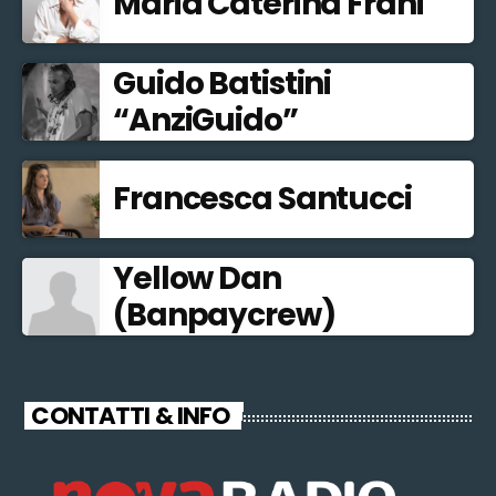
Maria Caterina Frani
Guido Batistini
“AnziGuido”
Francesca Santucci
Yellow Dan
(Banpaycrew)
CONTATTI & INFO