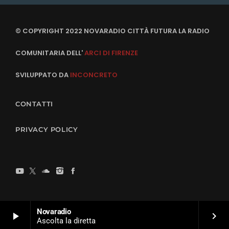
© COPYRIGHT 2022 NOVARADIO CITTÀ FUTURA LA RADIO
COMUNITARIA DELL'
ARCI DI FIRENZE
SVILUPPATO DA
INCONCRETO
CONTATTI
PRIVACY POLICY
Novaradio
play_arrow
keyboard_arrow_right
Ascolta la diretta