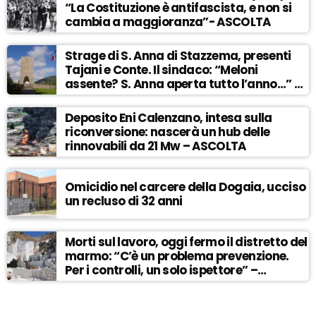
“La Costituzione è antifascista, e non si
cambia a maggioranza”- ASCOLTA
Strage di S. Anna di Stazzema, presenti
Tajani e Conte. Il sindaco: “Meloni
assente? S. Anna aperta tutto l’anno…” –
ASCOLTA
Deposito Eni Calenzano, intesa sulla
riconversione: nascerà un hub delle
rinnovabili da 21 Mw – ASCOLTA
Omicidio nel carcere della Dogaia, ucciso
un recluso di 32 anni
Morti sul lavoro, oggi fermo il distretto del
marmo: “C’è un problema prevenzione.
Per i controlli, un solo ispettore” –
ASCOLTA