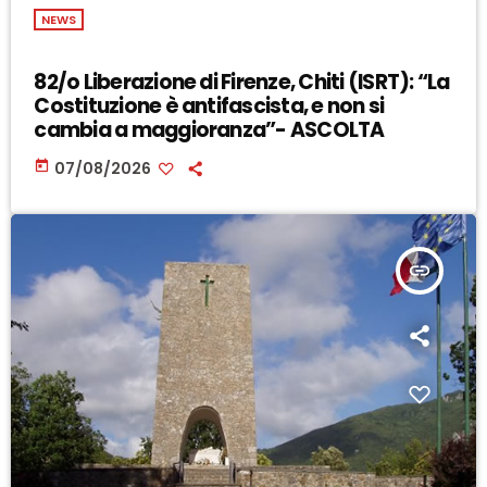
NEWS
82/o Liberazione di Firenze, Chiti (ISRT): “La
Costituzione è antifascista, e non si
cambia a maggioranza”- ASCOLTA
today
07/08/2026
insert_link