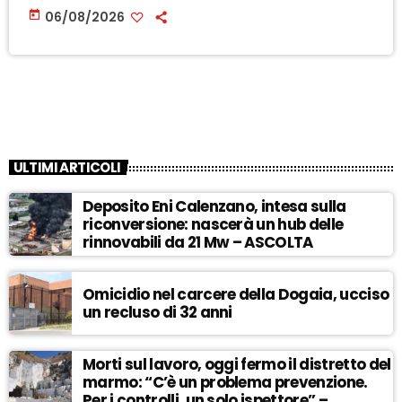
today
06/08/2026
ULTIMI ARTICOLI
Deposito Eni Calenzano, intesa sulla
riconversione: nascerà un hub delle
rinnovabili da 21 Mw – ASCOLTA
Omicidio nel carcere della Dogaia, ucciso
un recluso di 32 anni
Morti sul lavoro, oggi fermo il distretto del
marmo: “C’è un problema prevenzione.
Per i controlli, un solo ispettore” –