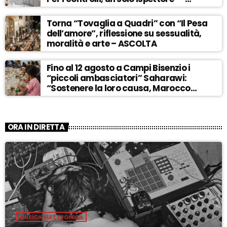
ASCOLTA
Torna “Tovaglia a Quadri” con “Il Pesa
dell’amore”, riflessione su sessualità,
moralità e arte – ASCOLTA
Fino al 12 agosto a Campi Bisenzio i
“piccoli ambasciatori” Saharawi:
“Sostenere la loro causa, Marocco
sempre più invadente” – ASCOLTA
ORA IN DIRETTA
MUSICA ELETTRONICA