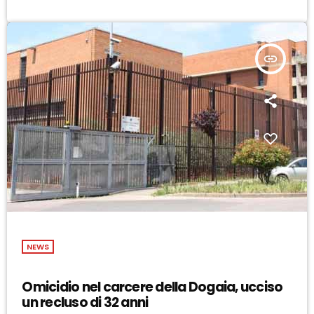
insert_link
NEWS
Omicidio nel carcere della Dogaia, ucciso
un recluso di 32 anni