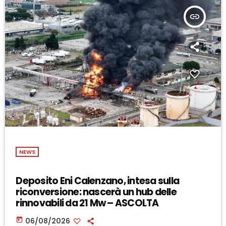
insert_link
NEWS
Deposito Eni Calenzano, intesa sulla
riconversione: nascerà un hub delle
rinnovabili da 21 Mw – ASCOLTA
today
06/08/2026