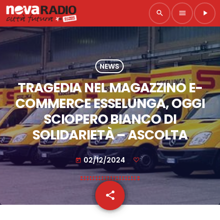
search
menu
play_arrow
NEWS
TRAGEDIA NEL MAGAZZINO E-
COMMERCE ESSELUNGA, OGGI
SCIOPERO BIANCO DI
SOLIDARIETÀ – ASCOLTA
02/12/2024
today
share
email