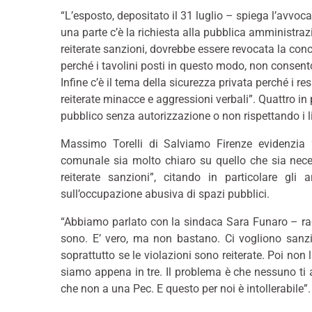
“L’esposto, depositato il 31 luglio – spiega l’avvoc
una parte c’è la richiesta alla pubblica amministrazi
reiterate sanzioni, dovrebbe essere revocata la con
perché i tavolini posti in questo modo, non consent
Infine c’è il tema della sicurezza privata perché i r
reiterate minacce e aggressioni verbali”. Quattro in 
pubblico senza autorizzazione o non rispettando i li
Massimo Torelli di Salviamo Firenze evidenzia “
comunale sia molto chiaro su quello che sia nece
reiterate sanzioni”, citando in particolare gli
sull’occupazione abusiva di spazi pubblici.
“Abbiamo parlato con la sindaca Sara Funaro – racco
sono. E’ vero, ma non bastano. Ci vogliono sanzi
soprattutto se le violazioni sono reiterate. Poi non
siamo appena in tre. Il problema è che nessuno ti a
che non a una Pec. E questo per noi è intollerabile”.