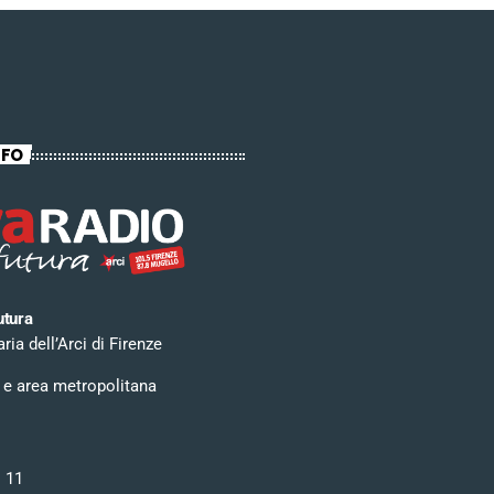
NFO
utura
ia dell’Arci di Firenze
 e area metropolitana
i 11