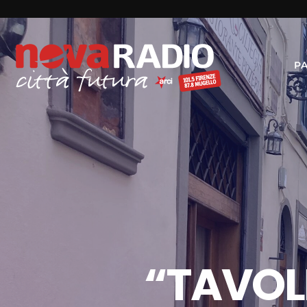
P
“TAVOLI