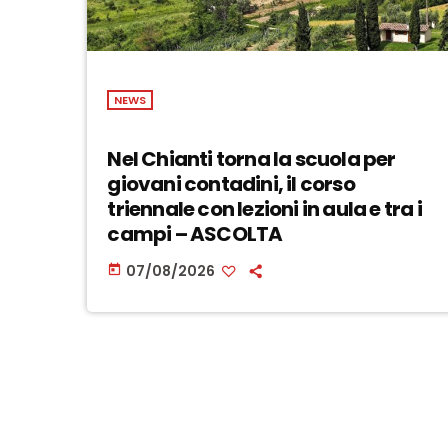
NEWS
Nel Chianti torna la scuola per
giovani contadini, il corso
triennale con lezioni in aula e tra i
campi – ASCOLTA
07/08/2026
today