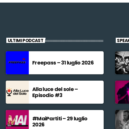
ULTIMI PODCAST
SPEA
Freepass – 31 luglio 2026
Alla luce del sole –
Episodio #3
#MaiPartiti – 29 luglio
2026