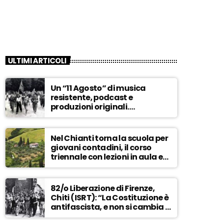
ULTIMI ARTICOLI
Un “11 Agosto” di musica
resistente, podcast e
produzioni originali.
Novaradio festeggia in onda
la Liberazione di Firenze
Nel Chianti torna la scuola per
giovani contadini, il corso
triennale con lezioni in aula e
tra i campi – ASCOLTA
82/o Liberazione di Firenze,
Chiti (ISRT): “La Costituzione è
antifascista, e non si cambia a
maggioranza” – ASCOLTA