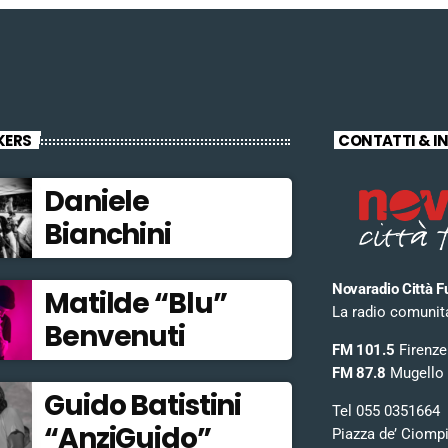
KERS
CONTATTI & I
Daniele
Bianchini
Novaradio Città F
Matilde “Blu”
La radio comunitar
Benvenuti
FM 101.5
Firenze
FM 87.8
Mugello
Guido Batistini
Tel 055 0351664
“AnziGuido”
Piazza de’ Ciomp