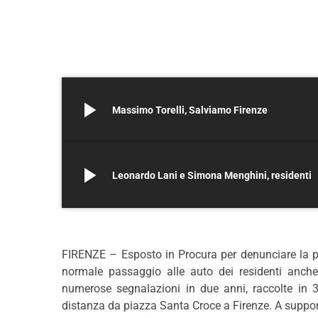
play_arrow
Massimo Torelli, Salviamo Firenze
play_arrow
Leonardo Lani e Simona Menghini, residenti
+
FIRENZE – Esposto in Procura per denunciare la pre
normale passaggio alle auto dei residenti anche 
numerose segnalazioni in due anni, raccolte in 
distanza da piazza Santa Croce a Firenze. A support