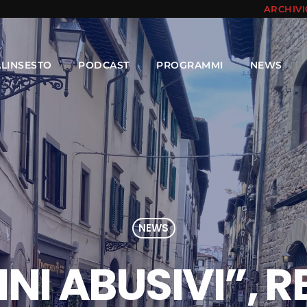
ARCHIV
ALINSESTO
PODCAST
PROGRAMMI
NEWS
NEWS
NI ABUSIVI”, R