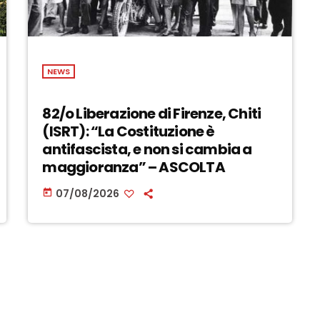
NEWS
82/o Liberazione di Firenze, Chiti
(ISRT): “La Costituzione è
antifascista, e non si cambia a
maggioranza” – ASCOLTA
07/08/2026
today