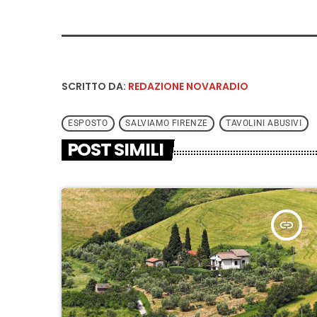
SCRITTO DA:
REDAZIONE NOVARADIO
ESPOSTO
SALVIAMO FIRENZE
TAVOLINI ABUSIVI
POST SIMILI
insert_link