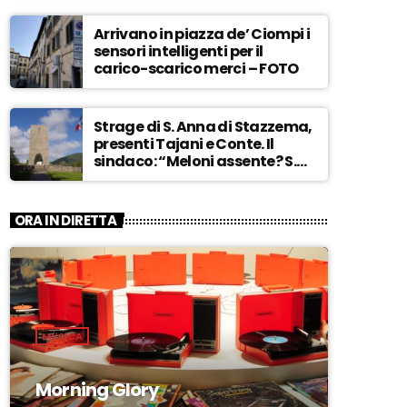
Arrivano in piazza de’ Ciompi i
sensori intelligenti per il
carico-scarico merci – FOTO
Strage di S. Anna di Stazzema,
presenti Tajani e Conte. Il
sindaco: “Meloni assente? S.
Anna aperta tutto l’anno…” –
ASCOLTA
ORA IN DIRETTA
MUSICA
Morning Glory