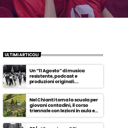
ULTIMI ARTICOLI
Un “11 Agosto” di musica
resistente, podcast e
produzioni originali.
Novaradio festeggia in onda
la Liberazione di Firenze
Nel Chianti torna la scuola per
giovani contadini, il corso
triennale con lezioni in aula e
tra i campi – ASCOLTA