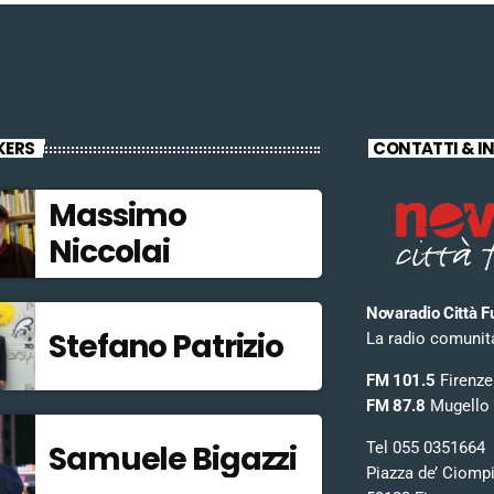
KERS
CONTATTI & I
Massimo
Niccolai
Novaradio Città F
Stefano Patrizio
La radio comunitar
FM 101.5
Firenze
FM 87.8
Mugello
Tel 055 0351664
Samuele Bigazzi
Piazza de’ Ciomp