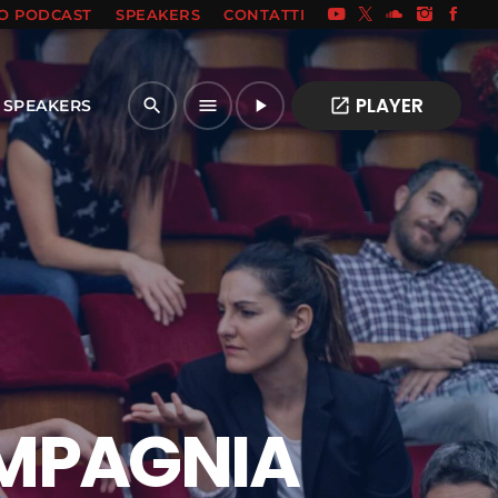
IO PODCAST
SPEAKERS
CONTATTI
PLAYER
open_in_new
search
menu
play_arrow
SPEAKERS
OMPAGNIA