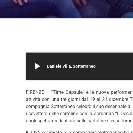
play_arrow
Daniele Villa, Sotterraneo
FIRENZE – “Time Capsule” è la nuova performanc
attività con una tre giorni dal 19 al 21 dicembre 
compagnia Sotterraneo celebrò il suo decennale al Te
ricevettero delle cartoline con la domanda “L’Occid
dagli spettatori di allora sulle cartoline stesse furo
Il 2025 è arrivato e la compagnia Sotterraneo ha ri