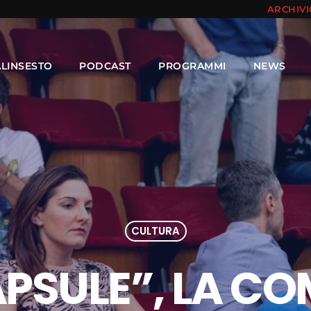
ARCHIV
ALINSESTO
PODCAST
PROGRAMMI
NEWS
CULTURA
APSULE”, LA C