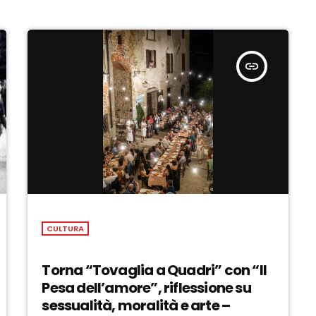
insert_link
CULTURA
Torna “Tovaglia a Quadri” con “Il
Pesa dell’amore”, riflessione su
sessualità, moralità e arte –