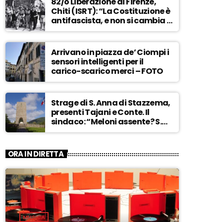
82/o Liberazione di Firenze,
Chiti (ISRT): “La Costituzione è
antifascista, e non si cambia a
maggioranza” – ASCOLTA
Arrivano in piazza de’ Ciompi i
sensori intelligenti per il
carico-scarico merci – FOTO
Strage di S. Anna di Stazzema,
presenti Tajani e Conte. Il
sindaco: “Meloni assente? S.
Anna aperta tutto l’anno…” –
ASCOLTA
ORA IN DIRETTA
MUSICA