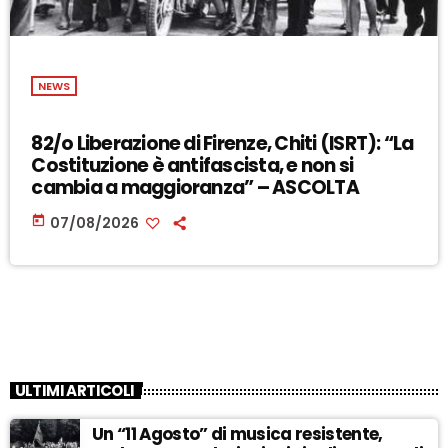
NEWS
82/o Liberazione di Firenze, Chiti (ISRT): “La
Costituzione è antifascista, e non si
cambia a maggioranza” – ASCOLTA
today
07/08/2026
ULTIMI ARTICOLI
Un “11 Agosto” di musica resistente,