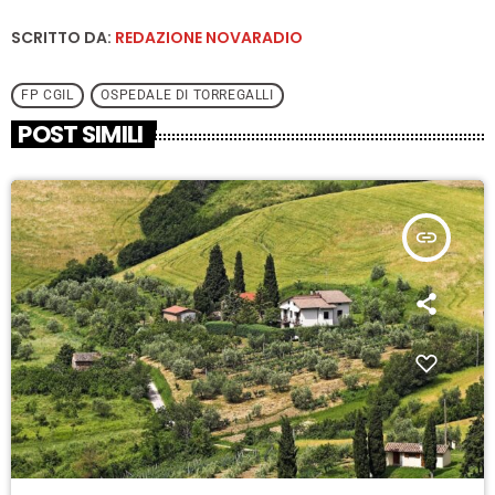
SCRITTO DA:
REDAZIONE NOVARADIO
FP CGIL
OSPEDALE DI TORREGALLI
POST SIMILI
insert_link