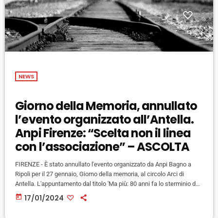
NEWS
Giorno della Memoria, annullato
l’evento organizzato all’Antella.
Anpi Firenze: “Scelta non il linea
con l’associazione” – ASCOLTA
FIRENZE - È stato annullato l'evento organizzato da Anpi Bagno a
Ripoli per il 27 gennaio, Giorno della memoria, al circolo Arci di
Antella. L'appuntamento dal titolo 'Ma più: 80 anni fa lo sterminio del
popolo ebraico da parte dei nazisti - oggi il genocidio del popolo
today
17/01/2024
palestinese da parte dello stato di Israele' nelle scorse ore aveva
sollevato perplessità e polemiche con tante voci di dissenso che si