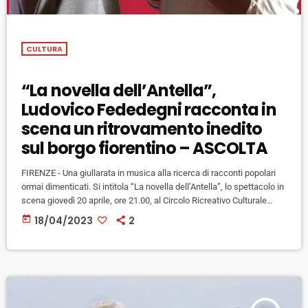
CULTURA
“La novella dell’Antella”,
Ludovico Fededegni racconta in
scena un ritrovamento inedito
sul borgo fiorentino – ASCOLTA
FIRENZE - Una giullarata in musica alla ricerca di racconti popolari
ormai dimenticati. Si intitola “La novella dell’Antella”, lo spettacolo in
scena giovedì 20 aprile, ore 21.00, al Circolo Ricreativo Culturale
Antella di Bagno a Ripoli nell’ambito di “Risonanze Metropolitane”, il
today
18/04/2023
2
festival di eventi site-specific a cura di Teatro Solare. In scena
Ludovico Fededegni, Premio Ubu 2022, con le musiche dal vivo di
Niccolò Lippi. Nato da un’idea di Giorgio […]