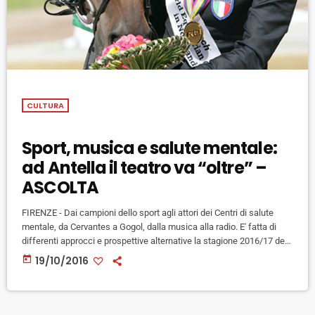
CULTURA
Sport, musica e salute mentale:
ad Antella il teatro va “oltre” –
ASCOLTA
FIRENZE - Dai campioni dello sport agli attori dei Centri di salute
mentale, da Cervantes a Gogol, dalla musica alla radio. E' fatta di
differenti approcci e prospettive alternative la stagione 2016/17 del
teatro Comunale dell'Antella che sta per prendere il via. In cartellone
today
19/10/2016
44 appuntamenti fino ad aprile 2017 per la stagione diretta da
Riccardo Massai della compagnia Archetipo. Ad inaugurare la
stagione sabato 22 ottobre la campionessa paraequestre […]