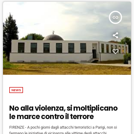
insert_link
NEWS
No alla violenza, si moltiplicano
le marce contro il terrore
FIRENZE - A pochi giorni dagli attacchi terroristici a Parigi, non si
fermano le iniziative di vicinanza alle vittime degli attacchi,