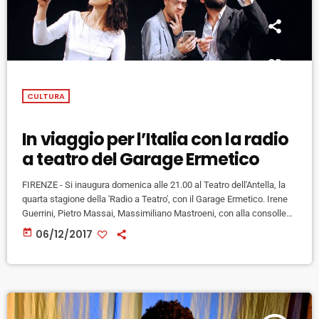
CULTURA
In viaggio per l’Italia con la radio
a teatro del Garage Ermetico
FIRENZE - Si inaugura domenica alle 21.00 al Teatro dell'Antella, la
quarta stagione della 'Radio a Teatro', con il Garage Ermetico. Irene
Guerrini, Pietro Massai, Massimiliano Mastroeni, con alla consolle
Leonardo Monfardini e gli effetti sonori Lorenzo Carcasci,
today
06/12/2017
porteranno il pubblico in viaggio attraverso il paese Italico, per
indagarne vizi e virtù con l'aiuto del Signor Luce, del Reverendo
Mastroennius musica dal vivo e molto altro! Il primo appuntamento
del […]