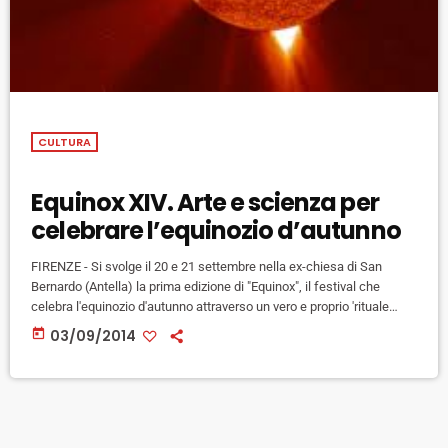
CULTURA
Equinox XIV. Arte e scienza per
celebrare l’equinozio d’autunno
FIRENZE - Si svolge il 20 e 21 settembre nella ex-chiesa di San
Bernardo (Antella) la prima edizione di "Equinox", il festival che
celebra l'equinozio d'autunno attraverso un vero e proprio 'rituale
contemporaneo', tra istallazioni artistiche, concerti e incontri
today
03/09/2014
scientifici. Il festival è organizzato dall'associazione SBA+C/San
Bernardo Agri+Cultura, che ha sede nell'ex chiesa e gestisce i suoi
spazi, in collaborazione con Osservatorio Astrofisico di Arcetri, ed è
curato da Andreas […]