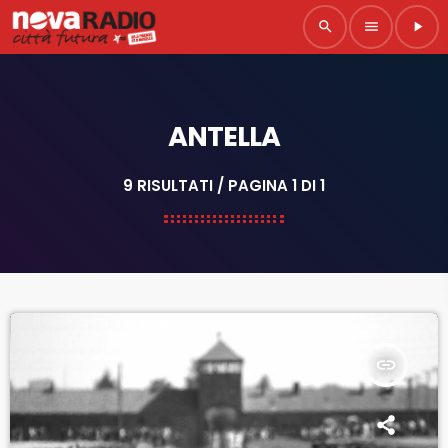
search
menu
play_arrow
ANTELLA
9 RISULTATI / PAGINA 1 DI 1
insert_link