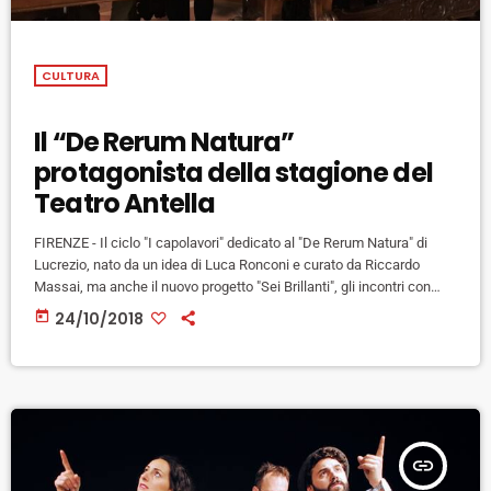
CULTURA
Il “De Rerum Natura”
protagonista della stagione del
Teatro Antella
FIRENZE - Il ciclo "I capolavori" dedicato al "De Rerum Natura" di
Lucrezio, nato da un idea di Luca Ronconi e curato da Riccardo
Massai, ma anche il nuovo progetto "Sei Brillanti", gli incontri con
Paolo Hendel, Sandro Lombardi, Carlo Conti, Alessandro Benvenuti,
today
24/10/2018
Manuela Kunstermann e Maurizio Scaparro curati dal giornalista
Roberto Incerti. Sono queste alcune delle novità della stagione
2018/2019 del Teatro Comunale di Antella in programma dal 26 […]
insert_link