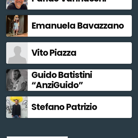
Emanuela Bavazzano
Vito Piazza
Guido Batistini
“AnziGuido”
Stefano Patrizio