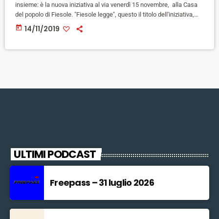
insieme: è la nuova iniziativa al via venerdì 15 novembre, alla Casa
del popolo di Fiesole. "Fiesole legge", questo il titolo dell'iniziativa,
proporrà ogni mese (sempre di venerdì) un libro tra le grandi opere
today
14/11/2019
della letteratura mondiale, per una serata di lettura collettiva, per
scoprire o riscoprire alcune delle migliori pagine della letteratura e il
piacere della lettura e […]
ULTIMI PODCAST
Freepass – 31 luglio 2026