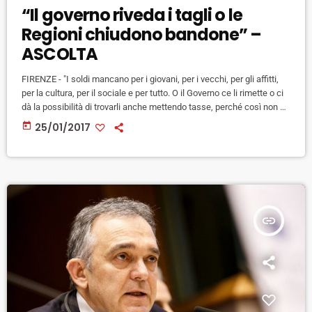
“Il governo riveda i tagli o le
Regioni chiudono bandone” –
ASCOLTA
FIRENZE - "I soldi mancano per i giovani, per i vecchi, per gli affitti,
per la cultura, per il sociale e per tutto. O il Governo ce li rimette o ci
dà la possibilità di trovarli anche mettendo tasse, perché così non si
può andare avanti. C'è un accordo col governo che dovrebbe rivedere
today
25/01/2017
la legge di bilancio e ridistribuire le risorse che ci mancano".
L'attacco arriva dal presidente della […]
insert_link