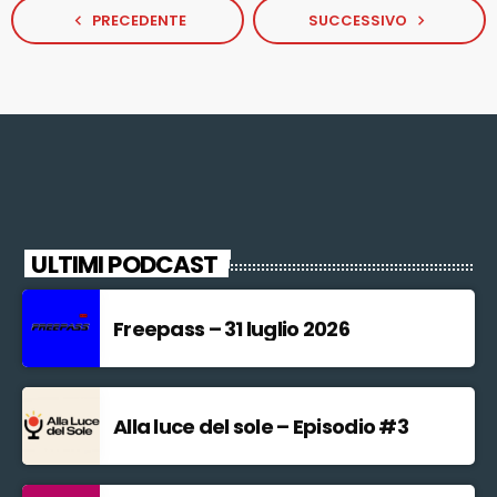
PRECEDENTE
SUCCESSIVO
navigate_before
navigate_next
ULTIMI PODCAST
Freepass – 31 luglio 2026
Alla luce del sole – Episodio #3