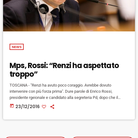
NEWS
Mps, Rossi: “Renzi ha aspettato
troppo”
TOSCANA - "Renzi ha avuto poco coraggio. Avrebbe dovuto
intervenire con più forza prima". Dure parole di Enrico Rossi,
presidente rgeionale e candidato alla segreteria Pd, dopo che il
governo ha deciso il decreto "salva risparmio". Il governatore, che da
today
23/12/2016
mesi si è fatto propugnatorie di un intervento con fondi pubblici per
ricapitalizzare la banca senese, parlando oggi alla trasmissione
"Radio Anch'io" punta il dito in particolare sugli ultimi tre […]