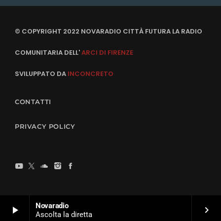
© COPYRIGHT 2022 NOVARADIO CITTÀ FUTURA LA RADIO
COMUNITARIA DELL'
ARCI DI FIRENZE
SVILUPPATO DA
INCONCRETO
CONTATTI
PRIVACY POLICY
Novaradio
play_arrow
keyboard_arrow_right
Ascolta la diretta