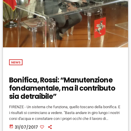
NEWS
Bonifica, Rossi: “Manutenzione
fondamentale, ma il contributo
sia detraibile”
FIRENZE - Un sistema che funziona, quello toscano della bonifica. E
i risultati si cominciano a vedere. "Basta andare in giro lungo i nostri
corsi d'acqua e constatare con i propri occhi che il lavoro di
manutenzione fatto sta dando i suoi risultati". Con queste parole il
today
31/07/2017
presidente Enrico Rossi ha fatto il punto sull'attività dei Consorzi di