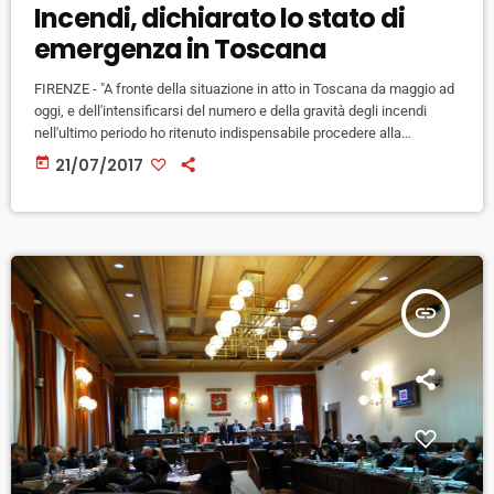
Incendi, dichiarato lo stato di
emergenza in Toscana
FIRENZE - "A fronte della situazione in atto in Toscana da maggio ad
oggi, e dell'intensificarsi del numero e della gravità degli incendi
nell'ultimo periodo ho ritenuto indispensabile procedere alla
dichiarazione di stato d'emergenza regionale". Lo ha detto il
today
21/07/2017
presidente della Regione Toscana Enrico Rossi. "Questo - ha
aggiunto Rossi - permetterà alla giunta, nell'immediato, di valutare le
prime azioni necessarie da intraprendere per mitigare le criticità e i
presupposti […]
insert_link