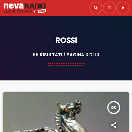
search
menu
play_arrow
ROSSI
89 RISULTATI / PAGINA 3 DI 10
insert_link