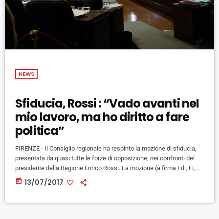
NEWS
Sfiducia, Rossi : “Vado avanti nel
mio lavoro, ma ho diritto a fare
politica”
FIRENZE - Il Consiglio regionale ha respinto la mozione di sfiducia,
presentata da quasi tutte le forze di opposizione, nei confronti del
presidente della Regione Enrico Rossi. La mozione (a firma Fdi, Fi,
Lega Nord, M5s e Gruppo misto), presentata all'indomani dell'esito
today
13/07/2017
dei ballottaggi che ha visto momenti di attrito tra il Pd toscano e
Rossi (Mdp), ricorda, tra l'altro, "come dal marzo 2017, a seguito del
passaggio del presidente […]