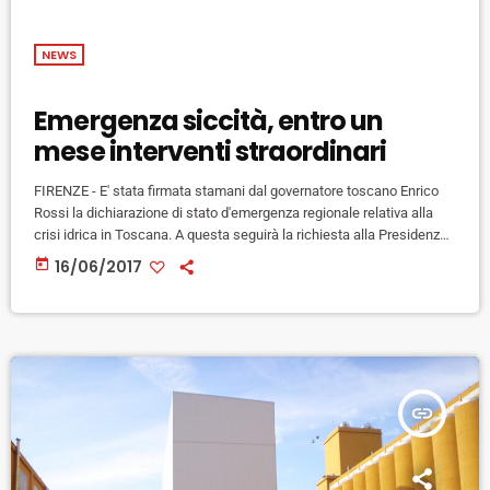
NEWS
Emergenza siccità, entro un
mese interventi straordinari
FIRENZE - E' stata firmata stamani dal governatore toscano Enrico
Rossi la dichiarazione di stato d'emergenza regionale relativa alla
crisi idrica in Toscana. A questa seguirà la richiesta alla Presidenza
del Consiglio dei Ministri della dichiarazione di stato d'emergenza
today
16/06/2017
nazionale. Con il decreto sottoscritto oggi, spiega una nota, Rossi dà
mandato ad una task force di presentare entro trenta giorni da da
oggi, un piano straordinario di interventi per mitigare […]
insert_link