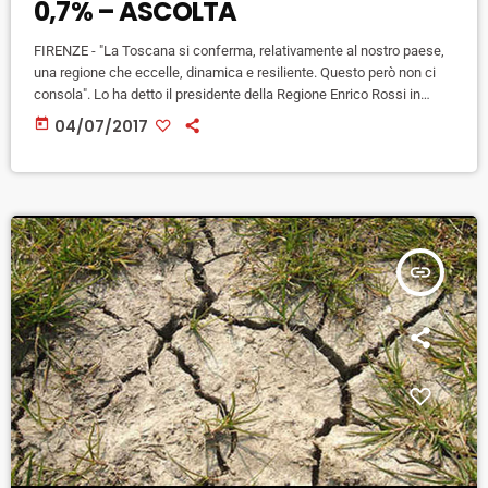
0,7% – ASCOLTA
FIRENZE - "La Toscana si conferma, relativamente al nostro paese,
una regione che eccelle, dinamica e resiliente. Questo però non ci
consola". Lo ha detto il presidente della Regione Enrico Rossi in
occasione della presentazione del rapporto Irpet sull'economia
today
04/07/2017
toscana nel 2016. Lo scorso anno, evidenzia il rapporto, per il terzo
anno consecutivo la Toscana è cresciuta registrando un +0,7%,
considerato il massimo che il sistema può esprimere in questo […]
insert_link