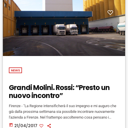
NEWS
Grandi Molini. Rossi: “Presto un
nuovo incontro”
Firenze - "La Regione intensificherà il suo impegno e mi auguro che
già dalla prossima settimana sia possibile incontrare nuovamente
l'azienda a Firenze. Nel frattempo ascolteremo cosa pensano i
lavoratori della proposta avanzata oggi dal rappresentante della
today
21/04/2017