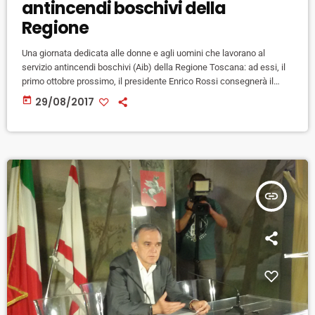
antincendi boschivi della
Regione
Una giornata dedicata alle donne e agli uomini che lavorano al
servizio antincendi boschivi (Aib) della Regione Toscana: ad essi, il
primo ottobre prossimo, il presidente Enrico Rossi consegnerà il
Pegaso d'oro, "per ringraziarli a nome di tutta la comunità regionale
today
29/08/2017
del lavoro che svolgono quotidianamente contro gli incendi, a difesa
del patrimonio forestale della nostra regione". "Si può e si deve fare
sempre meglio e attrezzarsi in misura sempre […]
insert_link