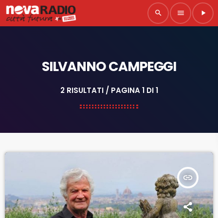
search
menu
play_arrow
SILVANNO CAMPEGGI
2 RISULTATI / PAGINA 1 DI 1
insert_link