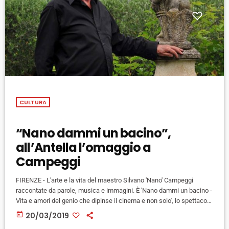
CULTURA
“Nano dammi un bacino”,
all’Antella l’omaggio a
Campeggi
FIRENZE - L'arte e la vita del maestro Silvano 'Nano' Campeggi
raccontate da parole, musica e immagini. È 'Nano dammi un bacino -
Vita e amori del genio che dipinse il cinema e non solo', lo spettacolo
in scena stasera alle 21.00 al Circolo culturale ricreativo dell'Antella
today
20/03/2019
per ricordare il 'pittore delle dive', scomparso ad agosto scorso a 95