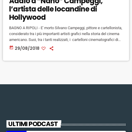
Addio a “Nano” Campeggi,
l’artista delle locandine di
Hollywood
BAGNO A RIPOLI - E' morto Silvano Campeggi, pittore e cartellonista,
considerato tra i più importanti artisti grafici nella storia del cinema
americano. Suoi, tra i tanti realizzati, i cartelloni cinematografici di
film storici come Casablanca, Cantando sotto la pioggia, Un
today
29/08/2018
americano a Parigi, West Side Story, La gatta sul tetto che scotta,
Vincitori e vinti, Exodus, Colazione da Tiffany. Era nato a Firenze il 23
gennaio 1923: Dopo aver […]
ULTIMI PODCAST