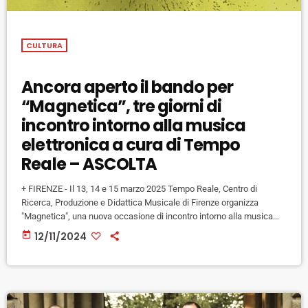
CULTURA
Ancora aperto il bando per
“Magnetica”, tre giorni di
incontro intorno alla musica
elettronica a cura di Tempo
Reale – ASCOLTA
+ FIRENZE - Il 13, 14 e 15 marzo 2025 Tempo Reale, Centro di
Ricerca, Produzione e Didattica Musicale di Firenze organizza
"Magnetica", una nuova occasione di incontro intorno alla musica
elettronica che si articolerà in workshop, talk e concerti incentrati su
today
12/11/2024
tre tematiche principali: machine learning e intelligenza
artificiale; DIY e strumenti interattivi per la musica elettroacustica
dal vivo; acusmatica e spazio. Per ogni tematica ci saranno ospiti
che modereranno gli […]