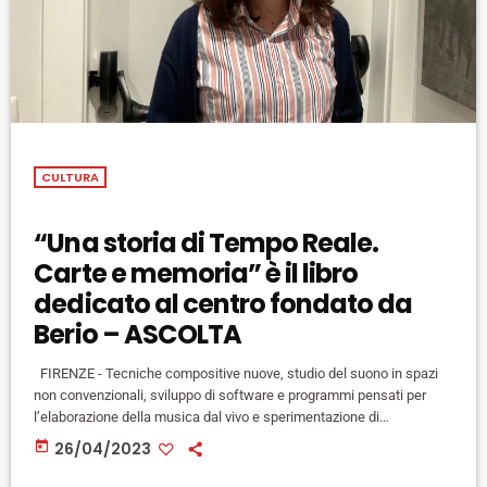
CULTURA
“Una storia di Tempo Reale.
Carte e memoria” è il libro
dedicato al centro fondato da
Berio – ASCOLTA
FIRENZE - Tecniche compositive nuove, studio del suono in spazi
non convenzionali, sviluppo di software e programmi pensati per
l’elaborazione della musica dal vivo e sperimentazione di
allestimenti “immersivi” dove ambiente ed opere interagiscono fra
today
26/04/2023
loro e con gli ascoltatori. Questo e molto altro è stato ed è Tempo
Reale, il centro di produzione, didattica e ricerca musicale di Firenze,