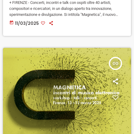
+ FIRENZE - Concerti, incontri e talk con ospiti oltre 40 artisti,
compositori e ricercatori, in un dialogo aperto tra innovazione,
sperimentazione e divulgazione. Si intitola "Magnetica", il nuovo
progetto ideato dal centro di ricerca, didattica e produzione musicale
today
11/03/2025
Tempo Reale e dedicato a Luciano Berio nell'ambito del centenario
dalla nascita in programma dal 13 al 15 marzo a Villa Strozzi. La
rassegna rappresenta un’azione poliforme che vuole aggregare i […]
insert_link