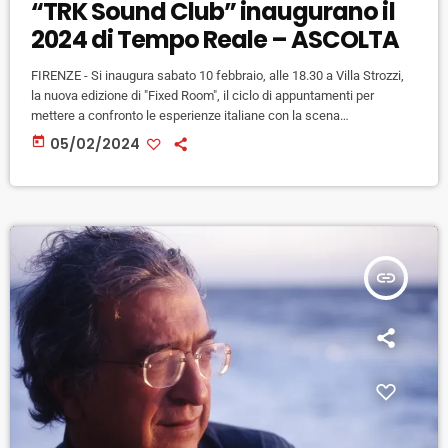
“TRK Sound Club” inaugurano il
2024 di Tempo Reale – ASCOLTA
FIRENZE - Si inaugura sabato 10 febbraio, alle 18.30 a Villa Strozzi,
la nuova edizione di "Fixed Room", il ciclo di appuntamenti per
mettere a confronto le esperienze italiane con la scena
internazionale della musica acusmatica organizzati dal centro di
today
05/02/2024
ricerca e produzione musicale Tempo Reale. A febbraio e marzo in
programma due appuntamenti monografici dedicati ad altrettanti
compositori consolidati: da un lato uno dei compositori greci più
significativi e […]
insert_link