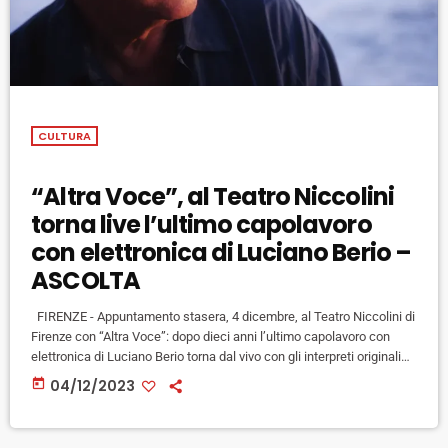
CULTURA
“Altra Voce”, al Teatro Niccolini
torna live l’ultimo capolavoro
con elettronica di Luciano Berio –
ASCOLTA
FIRENZE - Appuntamento stasera, 4 dicembre, al Teatro Niccolini di
Firenze con “Altra Voce”: dopo dieci anni l’ultimo capolavoro con
elettronica di Luciano Berio torna dal vivo con gli interpreti originali
Monica Bacelli e Michele Marasco e l’elettronica di Tempo Reale. In
today
04/12/2023
programma anche altri lavori di Maderna e dello stesso Berio, per
una serata che è inserita nel cartellone degli Amici della Musica.
"Altra voce è espressione dell'ultimo […]