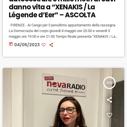
danno vita a “XENAKIS / La
Légende d’Eer” – ASCOLTA
FIRENZE - Ai Cango per il penultimo appuntamento della rassegna
La Democrazia del corpo giovedì 4 maggio ore 20.00 e venerdì 5
maggio ore 19.00 e ore 21.00 Tempo Reale presenta "XENAKIS / La
Légende d’Eer", opera audiovisiva performativa e installativa che
today
04/05/2023
reinterpreta la storica composizione del 1977 del celebre
compositore greco Iannis Xenakis. Si tratta di una nuova
esplorazione di questa imponente opera multimediale che nel 1978
ha […]
insert_link