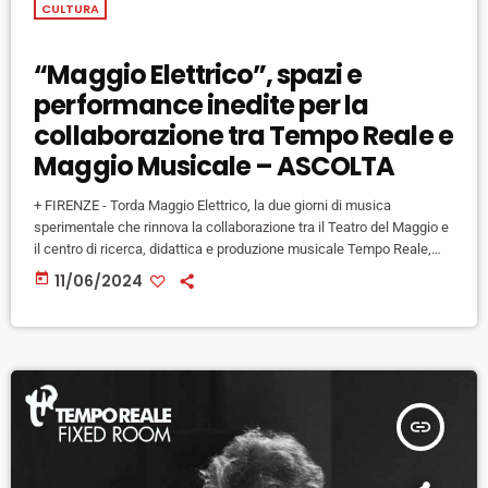
CULTURA
“Maggio Elettrico”, spazi e
performance inedite per la
collaborazione tra Tempo Reale e
Maggio Musicale – ASCOLTA
+ FIRENZE - Torda Maggio Elettrico, la due giorni di musica
sperimentale che rinnova la collaborazione tra il Teatro del Maggio e
il centro di ricerca, didattica e produzione musicale Tempo Reale,
fondato da Luciano Berio, a cinqua nni di distanza dall'ultima
today
11/06/2024
edizione dell'iniziativa. In programma martedì 11 e mercoledì 12
giugno 2024, nella sala regìa del Teatro due serate dedicate alla
scoperta delle nuove frontiere della musica elettroacustica: due […]
insert_link