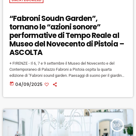
UNCATEGORIZED
“Fabroni Soudn Garden”,
tornano le “azioni sonore”
performative di Tempo Reale al
Museo del Novecento di Pistoia –
ASCOLTA
+ FIRENZE - Il 6, 7 e 9 settembre il Museo del Novecento e del
Contemporaneo di Palazzo Fabroni a Pistoia ospita la quarta
edizione di "Fabroni sound garden. Paesaggi di suono per il giardino
d’autore di Palazzo Fabroni", un progetto specificamente concepito
today
04/09/2025
per lo spazio esterno del museo, realizzato da Tempo Reale insieme
a Musei Civici/Museo del Novecento e del Contemporaneo di
Palazzo Fabroni nell’ambito di “Toscanaincontemporanea2025”. Ad
aprire […]
insert_link