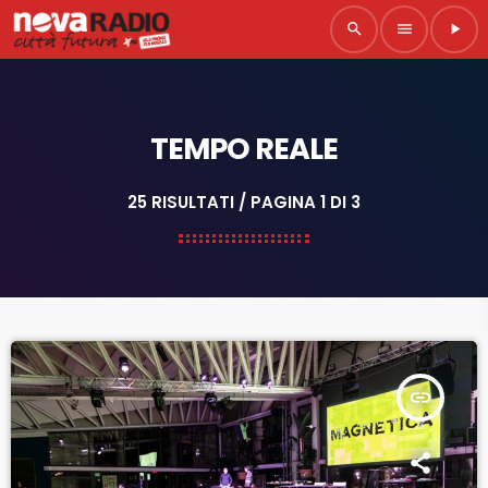
search
menu
play_arrow
TEMPO REALE
25 RISULTATI / PAGINA 1 DI 3
insert_link