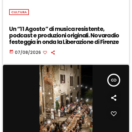
CULTURA
Un “11 Agosto” di musica resistente,
podcast e produzioni originali. Novaradio
festeggia in onda la Liberazione di Firenze
today
07/08/2026
insert_link