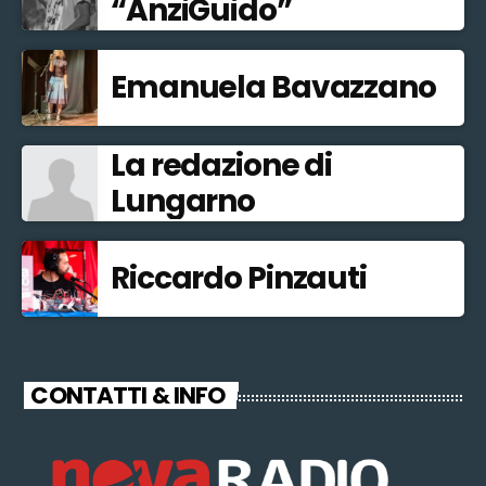
“AnziGuido”
Emanuela Bavazzano
La redazione di
Lungarno
Riccardo Pinzauti
CONTATTI & INFO