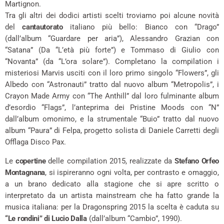
Martignon.
Tra gli altri dei dodici artisti scelti troviamo poi alcune novità
del
cantautorato
italiano più bello: Bianco con “Drago”
(dall’album “Guardare per aria”), Alessandro Grazian con
“Satana” (Da “L’età più forte”) e Tommaso di Giulio con
“Novanta” (da “L’ora solare”). Completano la compilation i
misteriosi Marvis usciti con il loro primo singolo “Flowers”, gli
Albedo con “Astronauti” tratto dal nuovo album “Metropolis”, i
Crayon Made Army con “The Anthill” dal loro fulminante album
d’esordio “Flags”, l’anteprima dei Pristine Moods con “N”
dall’album omonimo, e la strumentale “Buio” tratto dal nuovo
album “Paura” di Felpa, progetto solista di Daniele Carretti degli
Offlaga Disco Pax.
Le
copertine
delle compilation 2015, realizzate da
Stefano Orfeo
Montagnana
, si ispireranno ogni volta, per contrasto e omaggio,
a un brano dedicato alla stagione che si apre scritto o
interpretato da un artista mainstream che ha fatto grande la
musica italiana: per la Dragonspring 2015 la scelta è caduta su
“Le rondini” di Lucio Dalla
(dall’album “Cambio”, 1990).