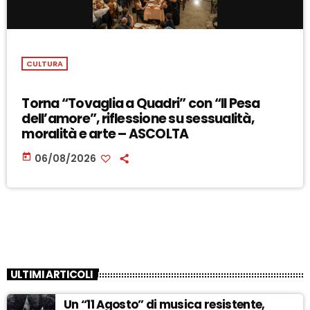
CULTURA
Torna “Tovaglia a Quadri” con “Il Pesa
dell’amore”, riflessione su sessualità,
moralità e arte – ASCOLTA
today
06/08/2026
ULTIMI ARTICOLI
Un “11 Agosto” di musica resistente,