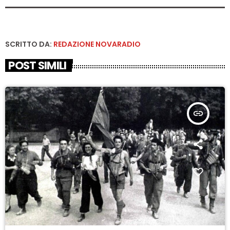
SCRITTO DA:
REDAZIONE NOVARADIO
POST SIMILI
insert_link