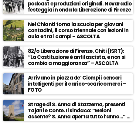
podcast e produzioni originali. Novaradio
festeggia in onda la Liberazione di Firenze
Nel Chianti torna la scuola per giovani
contadini, il corso triennale con lezioni in
aula e tra i campi – ASCOLTA
82/o Liberazione di Firenze, Chiti (ISRT):
“La Costituzione è antifascista, e non si
cambia a maggioranza” – ASCOLTA
Arrivano in piazza de’ Ciompi i sensori
intelligenti per il carico-scarico merci –
FOTO
Strage di S. Anna di Stazzema, presenti
Tajani e Conte. Il sindaco: “Meloni
assente? S. Anna aperta tutto l’anno…” –
ASCOLTA