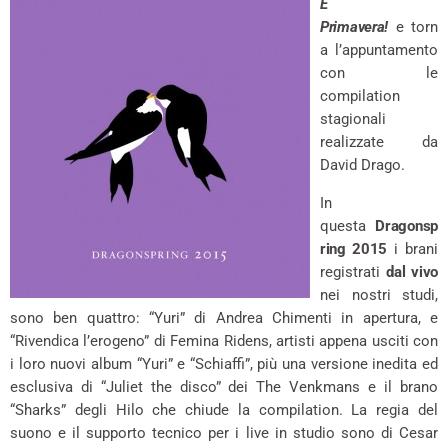
È
Primavera!
e torn
a l’appuntamento
con le
compilation
stagionali
realizzate da
David Drago.
In
questa
Dragonsp
ring 2015
i brani
registrati
dal vivo
nei nostri studi,
sono ben quattro: “Yuri” di Andrea Chimenti in apertura, e
“Rivendica l’erogeno” di Femina Ridens, artisti appena usciti con
i loro nuovi album “Yuri” e “Schiaffi”, più una versione inedita ed
esclusiva di “Juliet the disco” dei The Venkmans e il brano
“Sharks” degli Hilo che chiude la compilation. La regia del
suono e il supporto tecnico per i live in studio sono di Cesar