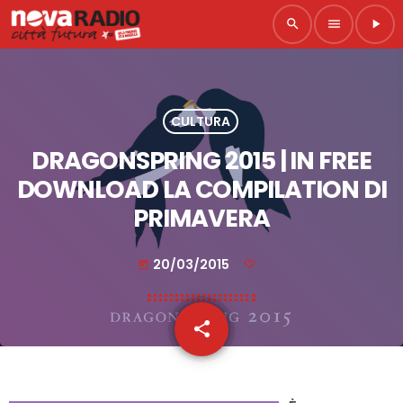
search
menu
play_arrow
CULTURA
DRAGONSPRING 2015 | IN FREE
DOWNLOAD LA COMPILATION DI
PRIMAVERA
20/03/2015
today
share
email