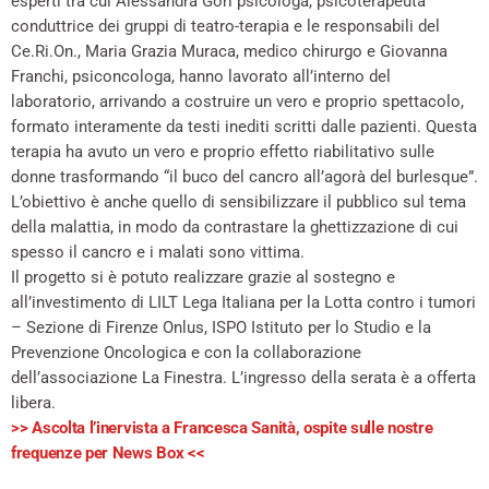
esperti tra cui Alessandra Gori psicologa, psicoterapeuta
conduttrice dei gruppi di teatro-terapia e le responsabili del
Ce.Ri.On., Maria Grazia Muraca, medico chirurgo e Giovanna
Franchi, psiconcologa, hanno lavorato all’interno del
laboratorio, arrivando a costruire un vero e proprio spettacolo,
formato interamente da testi inediti scritti dalle pazienti. Questa
terapia ha avuto un vero e proprio effetto riabilitativo sulle
donne trasformando “il buco del cancro all’agorà del burlesque”.
L’obiettivo è anche quello di sensibilizzare il pubblico sul tema
della malattia, in modo da contrastare la ghettizzazione di cui
spesso il cancro e i malati sono vittima.
Il progetto si è potuto realizzare grazie al sostegno e
all’investimento di LILT Lega Italiana per la Lotta contro i tumori
– Sezione di Firenze Onlus, ISPO Istituto per lo Studio e la
Prevenzione Oncologica e con la collaborazione
dell’associazione La Finestra. L’ingresso della serata è a offerta
libera.
>> Ascolta l’inervista a Francesca Sanità, ospite sulle nostre
frequenze per News Box <<