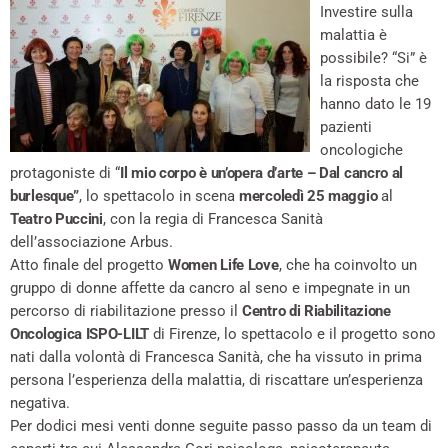
Investire sulla
malattia è
possibile? “Si” è
la risposta che
hanno dato le 19
pazienti
oncologiche
protagoniste di “
Il mio corpo è un’opera d’arte – Dal cancro al
burlesque”
, lo spettacolo in scena
mercoledì 25 maggio
al
Teatro Puccini
, con la regia di Francesca Sanità
dell’associazione Arbus.
Atto finale del progetto
Women Life Love
, che ha coinvolto un
gruppo di donne affette da cancro al seno e impegnate in un
percorso di riabilitazione presso il
Centro di Riabilitazione
Oncologica ISPO-LILT
di Firenze, lo spettacolo e il progetto sono
nati dalla volontà di Francesca Sanità, che ha vissuto in prima
persona l’esperienza della malattia, di riscattare un’esperienza
negativa.
Per dodici mesi venti donne seguite passo passo da un team di