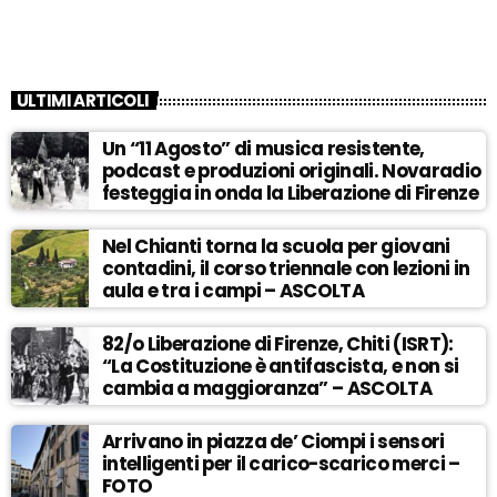
ULTIMI ARTICOLI
Un “11 Agosto” di musica resistente,
podcast e produzioni originali. Novaradio
festeggia in onda la Liberazione di Firenze
Nel Chianti torna la scuola per giovani
contadini, il corso triennale con lezioni in
aula e tra i campi – ASCOLTA
82/o Liberazione di Firenze, Chiti (ISRT):
“La Costituzione è antifascista, e non si
cambia a maggioranza” – ASCOLTA
Arrivano in piazza de’ Ciompi i sensori
intelligenti per il carico-scarico merci –
FOTO