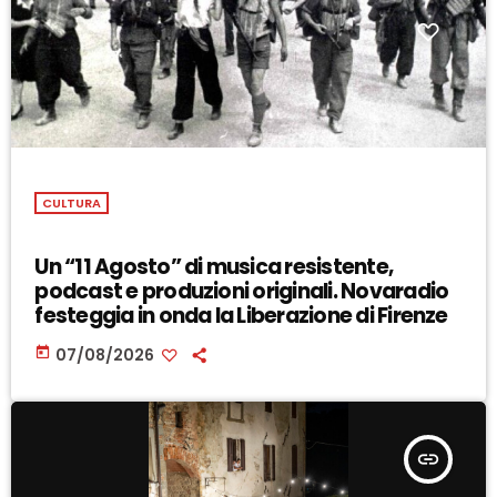
CULTURA
Un “11 Agosto” di musica resistente,
podcast e produzioni originali. Novaradio
festeggia in onda la Liberazione di Firenze
today
07/08/2026
insert_link