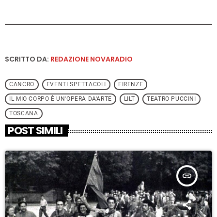
SCRITTO DA:
REDAZIONE NOVARADIO
CANCRO
EVENTI SPETTACOLI
FIRENZE
IL MIO CORPO È UN'OPERA DA'ARTE
LILT
TEATRO PUCCINI
TOSCANA
POST SIMILI
insert_link