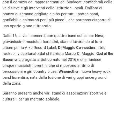
con il comizio dei rappresentanti dei Sindacati confederali della
valdisieve e gli interventi delle Istituzioni locali. Dall’ora di
pranzo ci saranno grigliate e cibo per tutti i partecipanti,
gonfiabili e animatori per i più piccoli, che potranno disporre di
uno spazio gioco attrezzato.
Dalle 16, al via i concerti, con quattro band sul palco:
Nera
,
giovanissimi musicisti fiorentini, stanno lavorando al loro
album per la Alka Record Label;
Di Maggio Connection
, il trio
rockabilly capitanato dal chitarrista Marco Di Maggio;
God of the
Basement,
progetto artistico nato nel 2016 e che riunisce
cinque musicisti fiorentini che si muovono a ritmo di
percussioni e giri country blues;
Winemother,
nuova heavy rock
band fiorentina, nata dalla fusione di vari gruppi underground
della zona.
Saranno presenti anche vari stand di associazioni sportive e
culturali, per un mercato solidale.