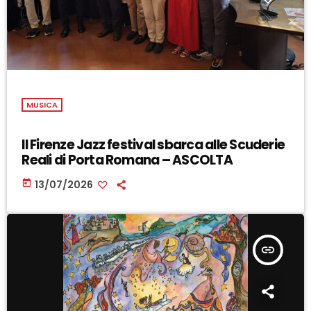
MUSICA
Il Firenze Jazz festival sbarca alle Scuderie
Reali di Porta Romana – ASCOLTA
today
13/07/2026
insert_link