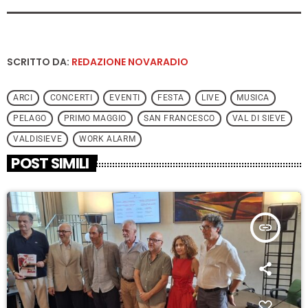
SCRITTO DA:
REDAZIONE NOVARADIO
ARCI
CONCERTI
EVENTI
FESTA
LIVE
MUSICA
PELAGO
PRIMO MAGGIO
SAN FRANCESCO
VAL DI SIEVE
VALDISIEVE
WORK ALARM
POST SIMILI
insert_link