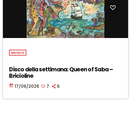
MUSICA
Disco della settimana: Queen of Saba –
Bricioline
today
17/06/2026
7
6