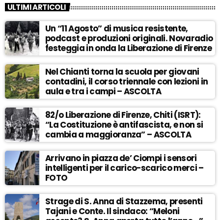
ULTIMI ARTICOLI
Un “11 Agosto” di musica resistente,
podcast e produzioni originali. Novaradio
festeggia in onda la Liberazione di Firenze
Nel Chianti torna la scuola per giovani
contadini, il corso triennale con lezioni in
aula e tra i campi – ASCOLTA
82/o Liberazione di Firenze, Chiti (ISRT):
“La Costituzione è antifascista, e non si
cambia a maggioranza” – ASCOLTA
Arrivano in piazza de’ Ciompi i sensori
intelligenti per il carico-scarico merci –
FOTO
Strage di S. Anna di Stazzema, presenti
Tajani e Conte. Il sindaco: “Meloni