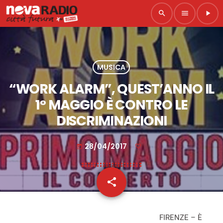
search
menu
play_arrow
MUSICA
“WORK ALARM”, QUEST’ANNO IL
1° MAGGIO È CONTRO LE
DISCRIMINAZIONI
28/04/2017
today
share
email
FIRENZE – È