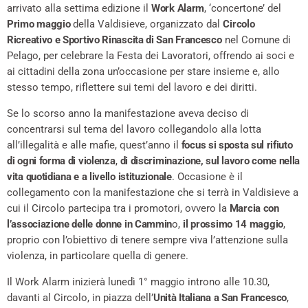
arrivato alla settima edizione il
Work Alarm
, ‘concertone’ del
Primo maggio
della Valdisieve, organizzato dal
Circolo
Ricreativo e Sportivo Rinascita di San Francesco
nel Comune di
Pelago, per celebrare la Festa dei Lavoratori, offrendo ai soci e
ai cittadini della zona un’occasione per stare insieme e, allo
stesso tempo, riflettere sui temi del lavoro e dei diritti.
Se lo scorso anno la manifestazione aveva deciso di
concentrarsi sul tema del lavoro collegandolo alla lotta
all’illegalità e alle mafie, quest’anno il
focus si sposta sul rifiuto
di ogni forma di violenza
,
di discriminazione, sul lavoro come nella
vita quotidiana e a livello istituzionale
. Occasione è il
collegamento con la manifestazione che si terrà in Valdisieve a
cui il Circolo partecipa tra i promotori, ovvero la
Marcia con
l’associazione delle donne in Cammin
o,
il prossimo 14 maggio
,
proprio con l’obiettivo di tenere sempre viva l’attenzione sulla
violenza, in particolare quella di genere.
Il Work Alarm inizierà lunedì 1° maggio introno alle 10.30,
davanti al Circolo, in piazza dell’
Unità Italiana a San Francesco
,