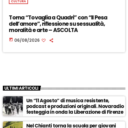
CULTURA
Torna “Tovaglia a Quadri” con “Il Pesa
dell’amore”, riflessione su sessualità,
moralità e arte – ASCOLTA
today
06/08/2026
ULTIMI ARTICOLI
Un “11 Agosto” di musica resistente,
podcast e produzioni originali. Novaradio
festeggia in onda la Liberazione di Firenze
Nel Chianti torna la scuola per giovani