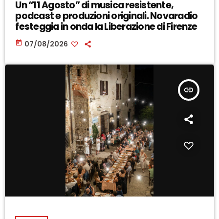
Un “11 Agosto” di musica resistente,
podcast e produzioni originali. Novaradio
festeggia in onda la Liberazione di Firenze
today
07/08/2026
insert_link