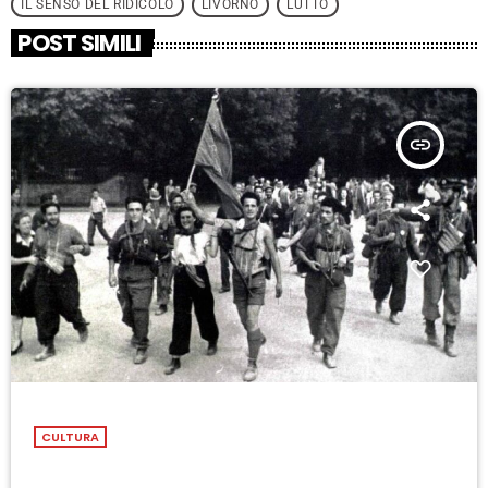
IL SENSO DEL RIDICOLO
LIVORNO
LUTTO
POST SIMILI
insert_link
CULTURA