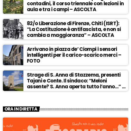
contadini, il corso triennale con lezioni in
aula e tra i campi – ASCOLTA
82/o Liberazione di Firenze, Chiti (ISRT):
“La Costituzione è antifascista, e non si
cambia a maggioranza” – ASCOLTA
Arrivano in piazza de’ Ciompi i sensori
intelligenti per il carico-scarico merci –
FOTO
Strage di S. Anna di Stazzema, presenti
Tajani e Conte. Il sindaco: “Meloni
assente? S. Anna aperta tutto l’anno…” –
ASCOLTA
ORA IN DIRETTA