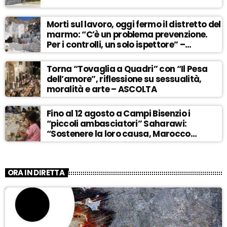
Morti sul lavoro, oggi fermo il distretto del
marmo: “C’è un problema prevenzione.
Per i controlli, un solo ispettore” –
ASCOLTA
Torna “Tovaglia a Quadri” con “Il Pesa
dell’amore”, riflessione su sessualità,
moralità e arte – ASCOLTA
Fino al 12 agosto a Campi Bisenzio i
“piccoli ambasciatori” Saharawi:
“Sostenere la loro causa, Marocco
sempre più invadente” – ASCOLTA
ORA IN DIRETTA