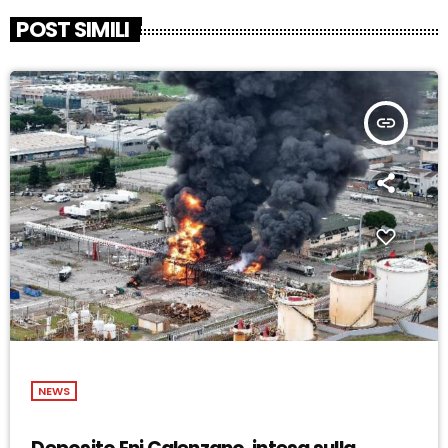
POST SIMILI
insert_link
NEWS