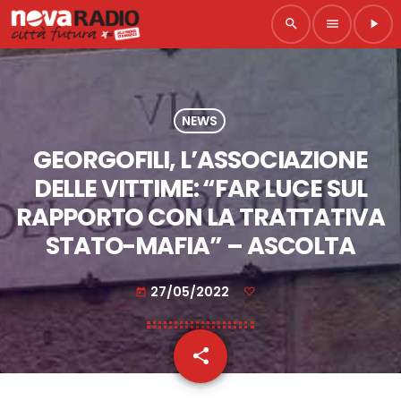
search
menu
play_arrow
NEWS
GEORGOFILI, L’ASSOCIAZIONE
DELLE VITTIME: “FAR LUCE SUL
RAPPORTO CON LA TRATTATIVA
STATO-MAFIA” – ASCOLTA
27/05/2022
today
share
email