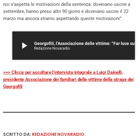
noi s’aspetta le motivazioni della sentenza: dovevano uscire a
settembre, hanno preso altri 90 giorni e dovevano uscire il 22
marzo ma ancora stiamo aspettando queste motivazioni”.
play_arrow
Georgofili, l’Associazione delle vittime: 
Redazione Novaradio
>>> Clicca per ascoltare l’intervista integrale a Luigi Dainelli,
presidente Associazione dei familiari delle vittime della strage dei
Georgofili
SCRITTO DA:
REDAZIONE NOVARADIO