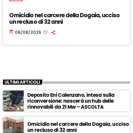
Omicidio nel carcere della Dogaia, ucciso
un recluso di 32 anni
today
06/08/2026
ULTIMI ARTICOLI
Deposito Eni Calenzano, intesa sulla
riconversione: nascerà un hub delle
rinnovabili da 21 Mw – ASCOLTA
Omicidio nel carcere della Dogaia, ucciso
un recluso di 32 anni