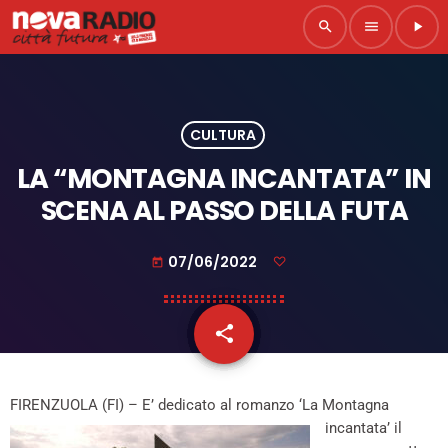
search
menu
play_arrow
CULTURA
LA “MONTAGNA INCANTATA” IN
SCENA AL PASSO DELLA FUTA
07/06/2022
today
share
email
FIRENZUOLA (FI) –
E’ dedicato al romanzo ‘La Montagna
incantata’ il