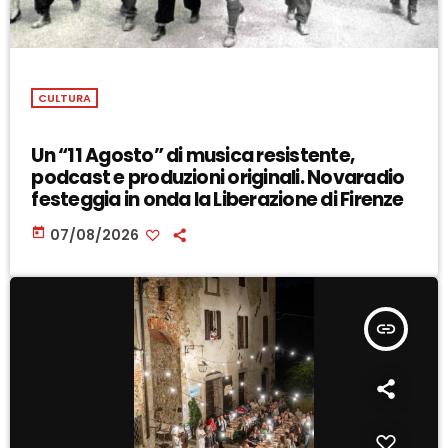
CULTURA
Un “11 Agosto” di musica resistente,
podcast e produzioni originali. Novaradio
festeggia in onda la Liberazione di Firenze
today
07/08/2026
insert_link