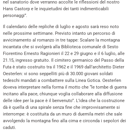
nel sanatorio dove verranno accolte le riflessioni del nostro
Hans Castorp e le inquietudini dei tanti indimenticabili
personaggi”.
Il calendario delle repliche di luglio e agosto sarà reso noto
nelle prossime settimane. Previsto intanto un percorso di
avvicinamento al romanzo in tre tappe: Scalare la montagna
incantata che si svolgerà alla Biblioteca comunale di Sesto
Fiorentino Ernesto Ragionieri il 22 e 29 giugno e il 6 luglio, alle
21.15, ingresso gratuito. Il cimitero germanico del Passo della
Futa è stato costruito tra il 1962 e il 1969 dall’architetto Dieter
Oesterlen: vi sono seppelliti più di 30.000 giovani soldati
tedeschi mandati a combattere sulla Linea Gotica. Oesterlen
doveva interpretare nella forma il motto che “le tombe di guerra
incitano alla pace, chiunque voglia collaborare alla diffusione
delle idee per la pace è il benvenuto”. L’idea che la costruzione
dà è quella di una spirale senza fine che improvvisamente si
interrompe: è costituita da un muro di duemila metri che sale
avvolgendo la montagna fino alla cima e circonda i sepolcri dei
caduti.