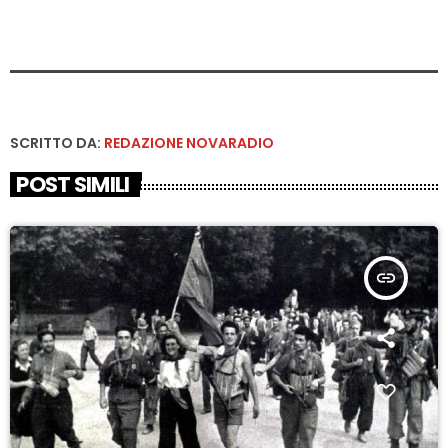
SCRITTO DA:
REDAZIONE NOVARADIO
POST SIMILI
insert_link