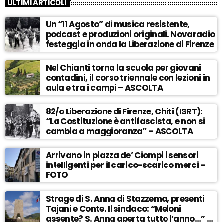
ULTIMI ARTICOLI
Un “11 Agosto” di musica resistente,
podcast e produzioni originali. Novaradio
festeggia in onda la Liberazione di Firenze
Nel Chianti torna la scuola per giovani
contadini, il corso triennale con lezioni in
aula e tra i campi – ASCOLTA
82/o Liberazione di Firenze, Chiti (ISRT):
“La Costituzione è antifascista, e non si
cambia a maggioranza” – ASCOLTA
Arrivano in piazza de’ Ciompi i sensori
intelligenti per il carico-scarico merci –
FOTO
Strage di S. Anna di Stazzema, presenti
Tajani e Conte. Il sindaco: “Meloni
assente? S. Anna aperta tutto l’anno…” –