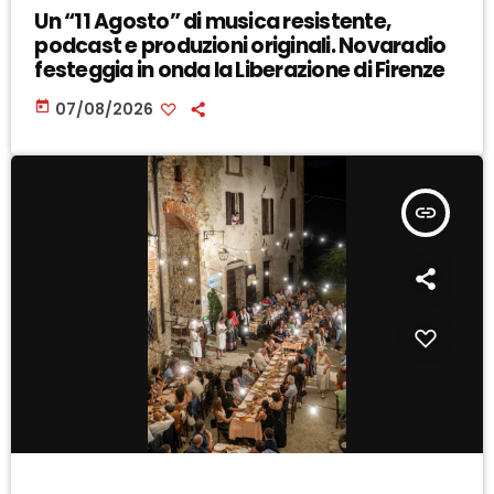
Un “11 Agosto” di musica resistente,
podcast e produzioni originali. Novaradio
festeggia in onda la Liberazione di Firenze
today
07/08/2026
insert_link