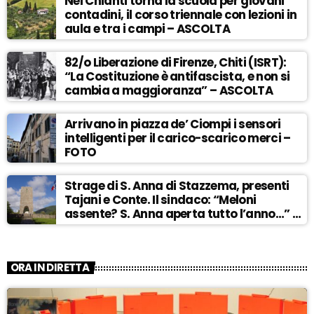
Nel Chianti torna la scuola per giovani
contadini, il corso triennale con lezioni in
aula e tra i campi – ASCOLTA
82/o Liberazione di Firenze, Chiti (ISRT):
“La Costituzione è antifascista, e non si
cambia a maggioranza” – ASCOLTA
Arrivano in piazza de’ Ciompi i sensori
intelligenti per il carico-scarico merci –
FOTO
Strage di S. Anna di Stazzema, presenti
Tajani e Conte. Il sindaco: “Meloni
assente? S. Anna aperta tutto l’anno…” –
ASCOLTA
ORA IN DIRETTA