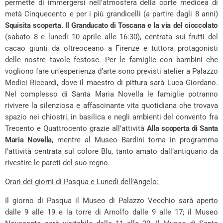
permette di immergersi nell’atmosfera della corte medicea di
metà Cinquecento e per i più grandicelli (a partire dagli 8 anni)
Squisita scoperta. Il Granducato di Toscana e la via del cioccolato
(sabato 8 e lunedì 10 aprile alle 16:30), centrata sui frutti del
cacao giunti da oltreoceano a Firenze e tuttora protagonisti
delle nostre tavole festose. Per le famiglie con bambini che
vogliono fare un’esperienza d’arte sono previsti atelier a Palazzo
Medici Riccardi, dove il maestro di pittura sarà Luca Giordano.
Nel complesso di Santa Maria Novella le famiglie potranno
rivivere la silenziosa e affascinante vita quotidiana che trovava
spazio nei chiostri, in basilica e negli ambienti del convento fra
Trecento e Quattrocento grazie all’attività
Alla scoperta di Santa
Maria Novella
, mentre al Museo Bardini torna in programma
l’attività centrata sul colore Blu, tanto amato dall’antiquario da
rivestire le pareti del suo regno.
Orari dei giorni di Pasqua e Lunedì dell’Angelo:
Il giorno di Pasqua il Museo di Palazzo Vecchio sarà aperto
dalle 9 alle 19 e la torre di Arnolfo dalle 9 alle 17; il Museo