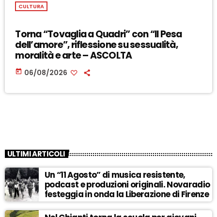
CULTURA
Torna “Tovaglia a Quadri” con “Il Pesa
dell’amore”, riflessione su sessualità,
moralità e arte – ASCOLTA
today
06/08/2026
ULTIMI ARTICOLI
Un “11 Agosto” di musica resistente,
podcast e produzioni originali. Novaradio
festeggia in onda la Liberazione di Firenze