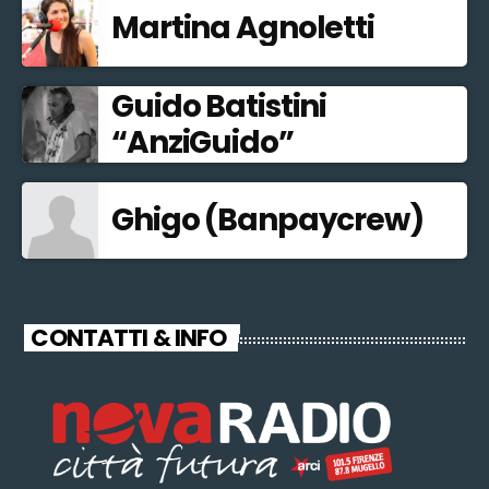
Martina Agnoletti
Guido Batistini
“AnziGuido”
Ghigo (Banpaycrew)
CONTATTI & INFO