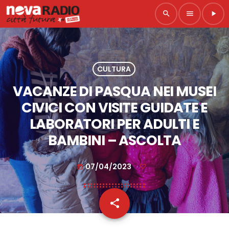
search
menu
play_arrow
CULTURA
VACANZE DI PASQUA NEI MUSEI
CIVICI CON VISITE GUIDATE E
LABORATORI PER ADULTI E
BAMBINI – ASCOLTA
07/04/2023
today
share
email