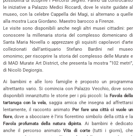
possibilità di scoprire i Percorsi Segreti. Fanno da controcanto
le iniziative a Palazzo Medici Riccardi, dove le visite guidate al
museo, con la celebre Cappella dei Magi, si alternano a quelle
alla mostra Luca Giordano. Maestro barocco a Firenze.
Le visite sono disponibili anche negli altri musei cittadini: per
conoscere la millenaria storia del complesso domenicano di
Santa Maria Novella o apprezzare gli squisiti capolavori d’arte
collezionati dall’antiquario Stefano Bardini nel museo
omonimo; per riscoprire la storia del complesso delle Murate e
di MAD Murate Art District, che presenta la mostra “102 metri”,
di Nicolò Degiorgis.
Ai bambini e alle loro famiglie è proposto un programma
altrettanto vario. Si comincia con Palazzo Vecchio, dove sono
disponibili innanzitutto le storie per i più piccoli: la
Favola della
tartaruga con la vela
, saggia amica che insegna ad affrettarsi
lentamente, il racconto animato
Per fare una città ci vuole un
fiore
, dove a sbocciare è l’iris fiorentino simbolo della città e la
Favola profumata della natura dipinta
. Ai bambini è dedicato
anche il percorso animato
Vita di corte
(tutti i giorni), che