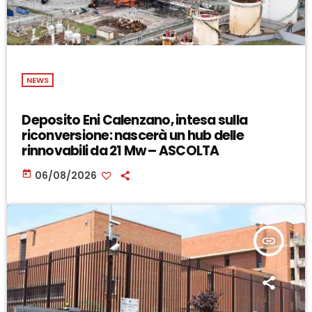
NEWS
Deposito Eni Calenzano, intesa sulla
riconversione: nascerà un hub delle
rinnovabili da 21 Mw – ASCOLTA
today
06/08/2026
insert_link