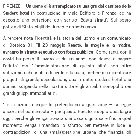
FIRENZE –
Un uomo si è arrampicato su una gru del cantiere dello
Student hotel
in costruzione in viale Belfiore a Firenze, ed ha
esposto uno striscione con scritto ‘Basta sfratti’. Sul posto
polizia di Stato, vigili del fuoco e un’ambulanza.
A rendere nota l’identità e la storia dell’uomo è un comunicato
di Corsica 81: “
Il 23 maggio Renato, la moglie e la madre,
avranno lo sfratto esecutivo con forza pubblica
. Come tanti, con il
covid ha perso il lavoro e, da un anno, non riesce a pagare
l’affitto” ma “l’amministrazione di questa città non offre
soluzioni a chi rischia di perdere la casa, preferendo incentivare
progetti di grande speculazioni, quali i sette student hotel che
stanno sorgendo nella nostra città e gli airbnb (monopolio dei
grandi gruppi immobiliari)”.
“Le soluzioni dunque le pretendiamo a gran voce – si legge
ancora nel comunicato – per questo Renato è sopra questa gru
oggi: perché gli venga trovata una casa dignitosa e fino a quel
momento venga rimandato lo sfratto, per mettere in luce le
contraddizioni di una (mala)gestione urbana che finanzia gli