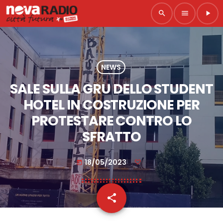
search
menu
play_arrow
NEWS
SALE SULLA GRU DELLO STUDENT
HOTEL IN COSTRUZIONE PER
PROTESTARE CONTRO LO
SFRATTO
18/05/2023
today
share
email