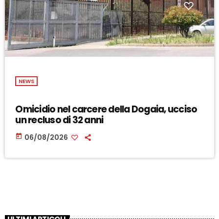
NEWS
Omicidio nel carcere della Dogaia, ucciso
un recluso di 32 anni
today
06/08/2026