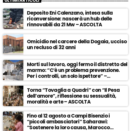
ULTIMI ARTICOLI
Deposito Eni Calenzano, intesa sulla
riconversione: nascerà un hub delle
rinnovabili da 21 Mw – ASCOLTA
Omicidio nel carcere della Dogaia, ucciso
un recluso di 32 anni
Morti sul lavoro, oggi fermo il distretto del
marmo: “C’è un problema prevenzione.
Per i controlli, un solo ispettore” –
ASCOLTA
Torna “Tovaglia a Quadri” con “Il Pesa
dell’amore”, riflessione su sessualità,
moralità e arte – ASCOLTA
Fino al 12 agosto a Campi Bisenzio i
“piccoli ambasciatori” Saharawi:
“Sostenere la loro causa, Marocco