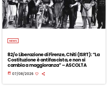
NEWS
82/o Liberazione di Firenze, Chiti (ISRT): “La
Costituzione è antifascista, e non si
cambia a maggioranza” – ASCOLTA
today
07/08/2026