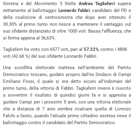
Sinistra e del Movimento 5 Stelle
Andrea Tagliaferri
supera
nettamente al ballottaggio
Leonardo Fabbri
, candidato del PD e
della coalizione di centrosinistra che dopo aver ottenuto il
30.30% al primo turno non riesce a mantenere il vantaggio sul
suo sfidante distanziato di oltre 1000 voti. Bassa l’affluenza, che
si ferma appena al 36,63%.
Tagliaferri ha vinto con 6577 voti, pari al
57.32
%
, contro i 4898
voti (
42.68
%) del suo sfidante Leonardo Fabbri.
Una sconfitta elettorale inattesa nell’ambiente del Partito
Democratico toscano, guidato proprio dall’ex Sindaco di Campi
Emiliano Fossi, il quale si era detto sicuro all’indomani del
primo turno, della vittoria di Fabbri. Tagliaferri invece è riuscito
a sovvertire il risultato di quindici giorni fa e si appresta a
guidare Campi per i prossimi 5 anni, con una vittoria elettorale
che a distanza di 7 anni sembra ricalcare quella di Lorenzo
Falchi a Sesto, quando l’attuale primo cittadino sestese vinse il
ballottaggio contro il candidato del Partito Democratico.