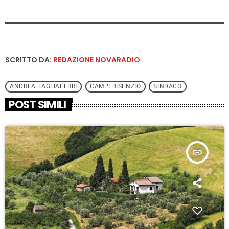
SCRITTO DA:
REDAZIONE NOVARADIO
ANDREA TAGLIAFERRI
CAMPI BISENZIO
SINDACO
POST SIMILI
insert_link