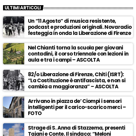
ULTIMI ARTICOLI
Un “11 Agosto” di musica resistente,
podcast e produzioni originali. Novaradio
festeggia in onda la Liberazione di Firenze
Nel Chianti torna la scuola per giovani
contadini, il corso triennale con lezioni in
aula e tra i campi – ASCOLTA
82/o Liberazione di Firenze, Chiti (ISRT):
“La Costituzione è antifascista, e non si
cambia a maggioranza” – ASCOLTA
Arrivano in piazza de’ Ciompi i sensori
intelligenti per il carico-scarico merci –
FOTO
Strage di S. Anna di Stazzema, presenti
Tajani e Conte. Il sindaco: “Meloni