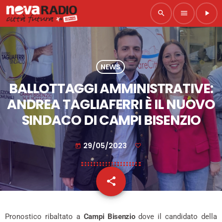
search
menu
play_arrow
NEWS
BALLOTTAGGI AMMINISTRATIVE:
ANDREA TAGLIAFERRI È IL NUOVO
SINDACO DI CAMPI BISENZIO
29/05/2023
today
share
email
Pronostico ribaltato a
Campi Bisenzio
dove il candidato della