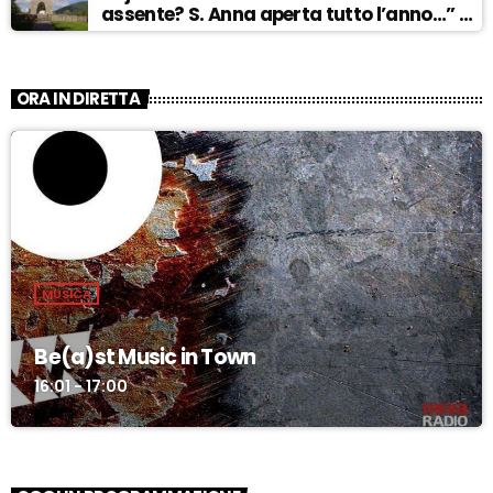
assente? S. Anna aperta tutto l’anno…” –
ASCOLTA
ORA IN DIRETTA
MUSICA
Be(a)st Music in Town
16:01 - 17:00