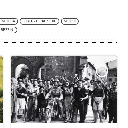
E MEDICA
LORENZO PREZIUSO
MEDICI
 BEZZINI
insert_link