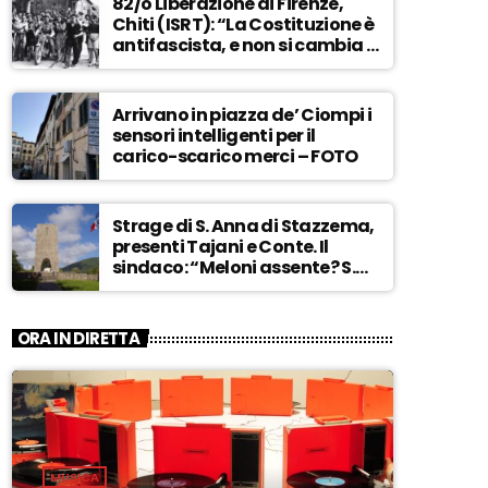
82/o Liberazione di Firenze,
Chiti (ISRT): “La Costituzione è
antifascista, e non si cambia a
maggioranza” – ASCOLTA
Arrivano in piazza de’ Ciompi i
sensori intelligenti per il
carico-scarico merci – FOTO
Strage di S. Anna di Stazzema,
presenti Tajani e Conte. Il
sindaco: “Meloni assente? S.
Anna aperta tutto l’anno…” –
ASCOLTA
ORA IN DIRETTA
MUSICA