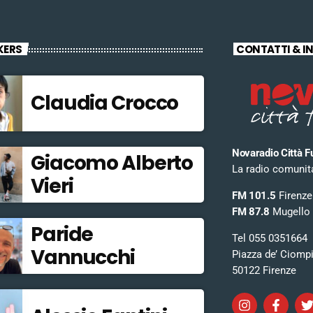
KERS
CONTATTI & I
Claudia Crocco
Novaradio Città F
Giacomo Alberto
La radio comunitar
Vieri
FM 101.5
Firenze
FM 87.8
Mugello
Paride
Tel 055 0351664
Vannucchi
Piazza de’ Ciomp
50122 Firenze