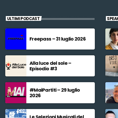
ULTIMI PODCAST
SPEA
Freepass – 31 luglio 2026
Alla luce del sole –
Episodio #3
#MaiPartiti – 29 luglio
2026
Le Selezioni Musicali del