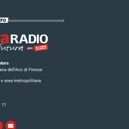
NFO
utura
ia dell’Arci di Firenze
 e area metropolitana
i 11