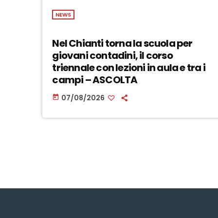
NEWS
Nel Chianti torna la scuola per
giovani contadini, il corso
triennale con lezioni in aula e tra i
campi – ASCOLTA
07/08/2026
today