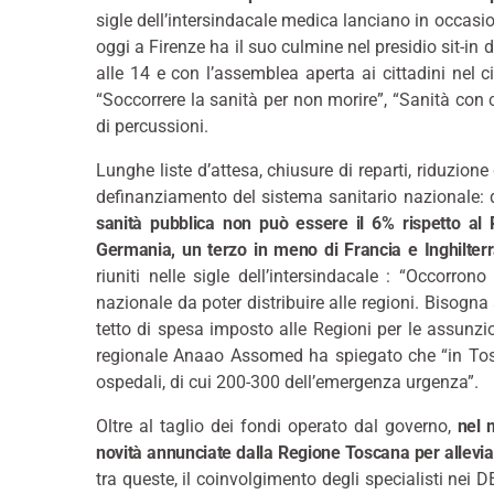
sigle dell’intersindacale medica lanciano in occasi
oggi a Firenze ha il suo culmine nel presidio sit-in
alle 14 e con l’assemblea aperta ai cittadini nel ci
“Soccorrere la sanità per non morire”, “Sanità con
di percussioni.
Lunghe liste d’attesa, chiusure di reparti, riduzione 
definanziamento del sistema sanitario nazionale: qu
sanità pubblica non può essere il 6% rispetto al
Germania, un terzo in meno di Francia e Inghilter
riuniti nelle sigle dell’intersindacale : “Occorron
nazionale da poter distribuire alle regioni. Bisogna
tetto di spesa imposto alle Regioni per le assunzio
regionale Anaao Assomed ha spiegato che “in Tos
ospedali, di cui 200-300 dell’emergenza urgenza”.
Oltre al taglio dei fondi operato dal governo,
nel 
novità annunciate dalla Regione Toscana per alleviar
tra queste, il coinvolgimento degli specialisti nei D