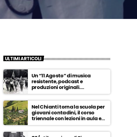
ULTIMI ARTICOLI
Un “11 Agosto” di musica
resistente, podcast e
produzioni originali.
Novaradio festeggia in onda
la Liberazione di Firenze
Nel Chianti torna la scuola per
giovani contadini, il corso
triennale con lezioni in aula e
tra i campi – ASCOLTA