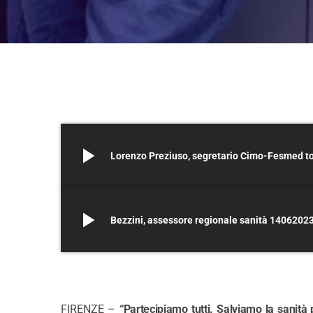
play_arrow
Lorenzo Preziuso, segretario Cimo-Fesmed t
play_arrow
Bezzini, assessore regionale sanità 1406202
FIRENZE –
“Partecipiamo tutti. Salviamo la sanità 