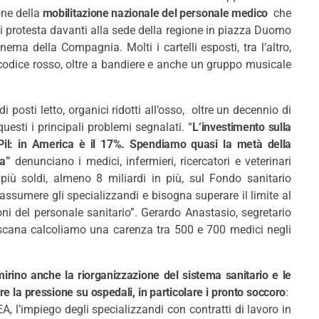
one della
mobilitazione nazionale del personale medico
che
 di protesta davanti alla sede della regione in piazza Duomo
nema della Compagnia. Molti i cartelli esposti, tra l’altro,
 codice rosso, oltre a bandiere e anche un gruppo musicale
di posti letto, organici ridotti all’osso, oltre un decennio di
esti i principali problemi segnalati. “
L’investimento sulla
 Pil: in America è il 17%. Spendiamo quasi la metà della
ra”
denunciano i medici, infermieri, ricercatori e veterinari
o più soldi, almeno 8 miliardi in più, sul Fondo sanitario
 assumere gli specializzandi e bisogna superare il limite al
ni del personale sanitario”. Gerardo Anastasio, segretario
cana calcoliamo una carenza tra 500 e 700 medici negli
mirino anche la riorganizzazione del sistema sanitario e le
e la pressione su ospedali, in particolare i pronto soccoro
:
EA, l’impiego degli specializzandi con contratti di lavoro in