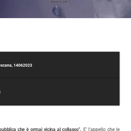
oscana, 14062023
3
pubblica che è ormai vicina al collasso”.
E’ l’appello che le