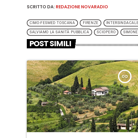
SCRITTO DA:
REDAZIONE NOVARADIO
CIMO-FESMED TOSCANA
FIRENZE
INTERSINDACAL
SALVIAMO LA SANITÀ PUBBLICA
SCIOPERO
SIMONE
POST SIMILI
insert_link