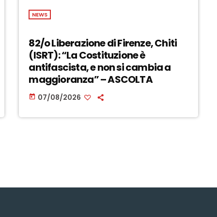
NEWS
82/o Liberazione di Firenze, Chiti
(ISRT): “La Costituzione è
antifascista, e non si cambia a
maggioranza” – ASCOLTA
07/08/2026
today