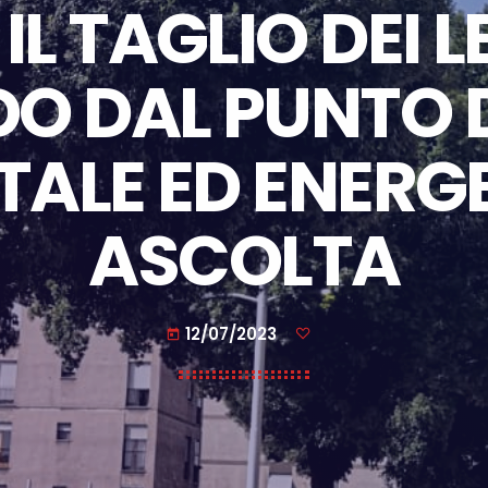
L TAGLIO DEI L
O DAL PUNTO D
ALE ED ENERG
ASCOLTA
12/07/2023
today