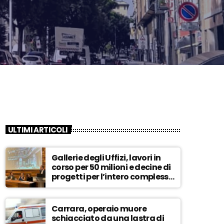
ULTIMI ARTICOLI
Gallerie degli Uffizi, lavori in
corso per 50 milioni e decine di
progetti per l’intero complesso
museale – ASCOLTA
Carrara, operaio muore
schiacciato da una lastra di