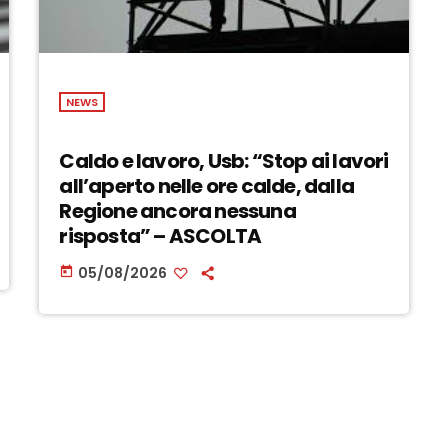
NEWS
Caldo e lavoro, Usb: “Stop ai lavori
all’aperto nelle ore calde, dalla
Regione ancora nessuna
risposta” – ASCOLTA
05/08/2026
today