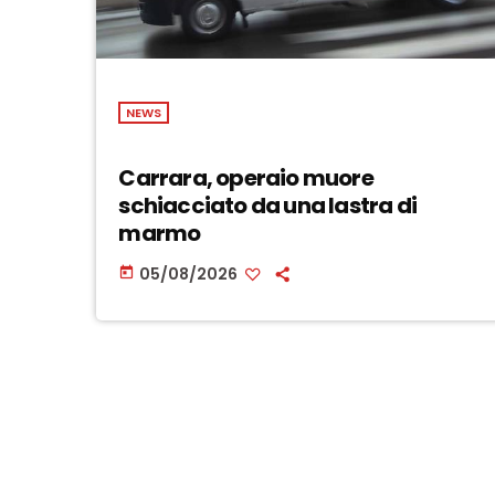
NEWS
Carrara, operaio muore
schiacciato da una lastra di
marmo
05/08/2026
today