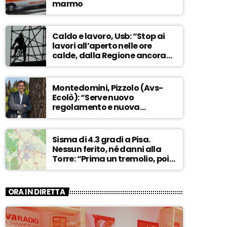
marmo
Caldo e lavoro, Usb: “Stop ai
lavori all’aperto nelle ore
calde, dalla Regione ancora
nessuna risposta” – ASCOLTA
Montedomini, Pizzolo (Avs-
Ecolò): “Serve nuovo
regolamento e nuova
governance. La vecchia
dirigenza inadatta a guidare
la svolta” – ASCOLTA
Sisma di 4.3 gradi a Pisa.
Nessun ferito, né danni alla
Torre: “Prima un tremolio, poi
due scosse forti di 3/4 secondi”
– ASCOLTA
ORA IN DIRETTA