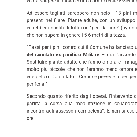
vedrà sorgere il nuovo centro commerciale Esselun
Ad essere tagliati sarebbero non solo i 13 pini 
presenti nel filare. Piante adulte, con un svilup
verrebbero sostituiti tutti con “peri da fiore” (pyr
che non supera in genere i 5-6 metri di altezza.
“Passi per i pini, contro cui il Comune ha lanciat
del comitato ex panificio Militare
– ma l’accordo a
Sostituire piante adulte che fanno ombra e immaga
molto più piccole, che non faranno meno ombra e
energetico. Da un lato il Comune prevede alberi perf
periferia.”
Secondo quanto riferito dagli operai, l’intervento 
partita la corsa alla mobilitazione in collabor
incontro agli assessori competenti”. E non si escl
ore.