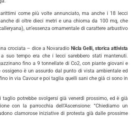
ga.
marittimi come più volte annunciato, ma anche i 18 lecci
po anche di oltre dieci metri e una chioma da 100 mq, che
us calleryana), un’essenza ornamentale di carattere arbustivo
o una crociata – dice a Novaradio
Nicla Gelli, storica attivista
 suo tempo era che i lecci sarebbero stati mantenuti.
zzinano fino a 9 tonnellate di Co2, con piante giovani e
 ossigeno è un assurdo dal punto di vista ambientale ed
ino in via Cavour e poi taglia quelli sani che già ci sono in
di taglio potrebbe svolgersi già venerdì prossimo, ed è già
azione con la parrocchia dell’Ascensione: “Chiediamo un
udono clamorose iniziative di protesta già dalle prossime