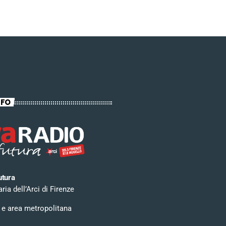
NFO
utura
ia dell’Arci di Firenze
 e area metropolitana