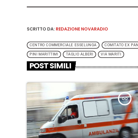
SCRITTO DA:
REDAZIONE NOVARADIO
CENTRO COMMERCIALE ESSELUNGA
COMITATO EX PAN
PINI MARITTIMI
TAGLIO ALBERI
VIA MARITI
POST SIMILI
insert_link