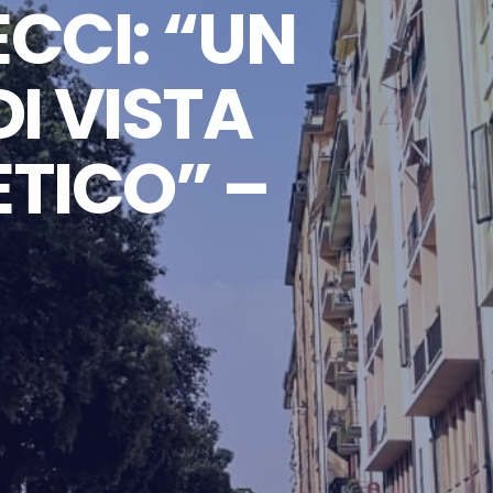
ECCI: “UN
I VISTA
ETICO” –