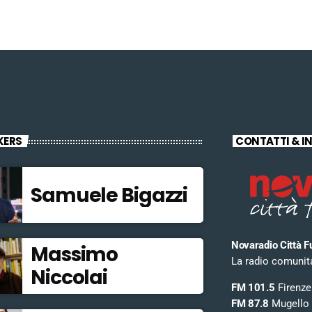
KERS
CONTATTI & I
Samuele Bigazzi
Novaradio Città F
Massimo
La radio comunitar
Niccolai
FM 101.5
Firenze
FM 87.8
Mugello